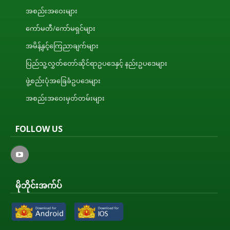
အစည်းအဝေးများ
ကော်မတီ/ကော်မရှင်များ
အမိန့်နှင့်ကြေညာချက်များ
ပြည်သူ့လွှတ်တော်ဆိုင်ရာဥပဒေနှင့် နည်းဥပဒေများ
ဖွဲ့စည်းပုံအခြေခံဥပဒေများ
အစည်းအဝေးမှတ်တမ်းများ
FOLLOW US
မိုဘိုင်းအက်ပ်