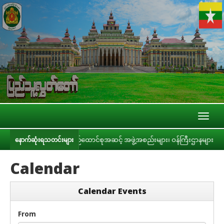
Toggl
naviga
ေးကော်မတီနှင့် ပြည်ထောင်စုအဆင့် အဖွဲ့အစည်းများ၊ ဝန်ကြီးဌာနများ၊ တိုင်းဒေသကြ
နောက်ဆုံးရသတင်းများ
Calendar
Calendar Events
From