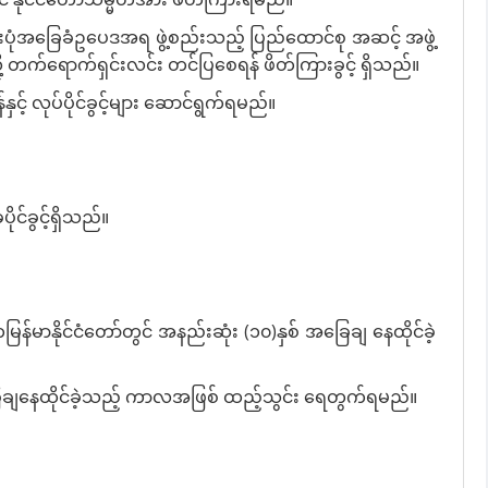
ပုံအခြေခံဥပေဒအရ ဖွဲ့စည်းသည့် ပြည်ထောင်စု အဆင့် အဖွဲ့
့ တက်ရောက်ရှင်းလင်း တင်ပြစေရန် ဖိတ်ကြားခွင့် ရှိသည်။
ုပ်ပိုင်ခွင့်များ ဆောင်ရွက်ရမည်။
င်ခွင့်ရှိသည်။
ာနိုင်ငံတော်တွင် အနည်းဆုံး (၁၀)နှစ် အခြေချ နေထိုင်ခဲ့
် အခြေချနေထိုင်ခဲ့သည့် ကာလအဖြစ် ထည့်သွင်း ရေတွက်ရမည်။