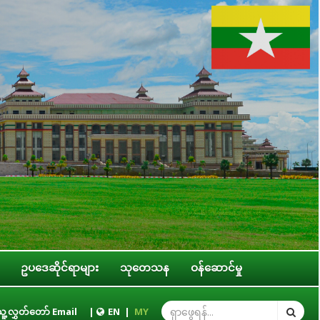
ဥပဒေဆိုင်ရာများ
သုတေသန
ဝန်ဆောင်မှု
းရွယ်အို အခွင့်အရေးဆိုင်ရာ ကော်မတီဥက္ကဋ္ဌ ဒေါ်ဝင်းမော်ထွန်း နိုင်ငံတကာခေါင်းဆေ
ူ့လွှတ်တော် Email
|
EN
|
MY