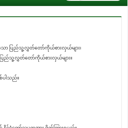
ော ပြည်သူ့လွှတ်တော်ကိုယ်စားလှယ်များ၊
ည်သူ့လွှတ်တော်ကိုယ်စားလှယ်များ။
စ်ပါသည်။
် နိုင်ငံတော်သမ္မတအား ဖိတ်ကြားရမည်။