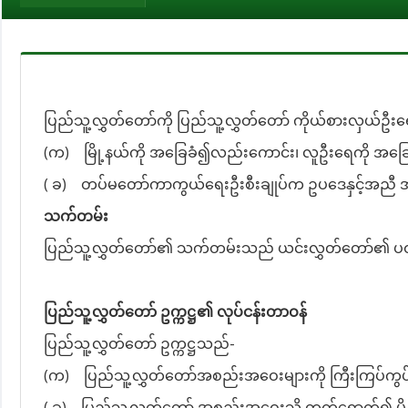
ပြည်သူ့လွှတ်တော်ကို ပြည်သူ့လွှတ်တော် ကိုယ်စားလှယ်ဦးရေ
(က)
မြို့နယ်ကို အခြေခံ၍လည်းကောင်း၊ လူဦးရေကို အခြ
( ခ)
တပ်မတော်ကာကွယ်ရေးဦးစီးချုပ်က ဥပဒေနှင့်အညီ အ
သက်တမ်း
ပြည်သူ့လွှတ်တော်၏ သက်တမ်းသည် ယင်းလွှတ်တော်၏ ပထ
ပြည်သူ့လွှတ်တော် ဥက္ကဋ္ဌ၏ လုပ်ငန်းတာဝန်
ပြည်သူ့လွှတ်တော် ဥက္ကဋ္ဌသည်-
(က)
ပြည်သူ့လွှတ်တော်အစည်းအဝေးများကို ကြီးကြပ်ကွ
( ခ)
ပြည်သူ့လွှတ်တော် အစည်းအဝေးသို့ တက်ရောက်၍ မိန့်