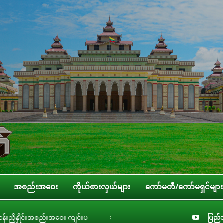
အစည်းအဝေး
ကိုယ်စားလှယ်များ
ကော်မတီ/ကော်မရှင်များ
းအဝေး ကျင်းပ
ပြည်သူ့လွှတ်တော် လူငယ်၊ အမျိုးသမီး၊ ကလေးသူငယ်နှင့် သက်ကြီ
ပြည်သ