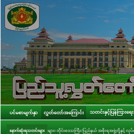
သတင်းနှင့်ပြန်ကြားရေး
ပင်မစာမျက်နှာ
လွှတ်တော်အကြောင်း
းဌာနများ၊ တိုင်းဒေသကြီး/ပြည်နယ် အစိုးရအဖွဲ့တို့နှင့် လုပ်ငန်းညှိနှိုင်းအစည်
နောက်ဆုံးရသတင်းများ