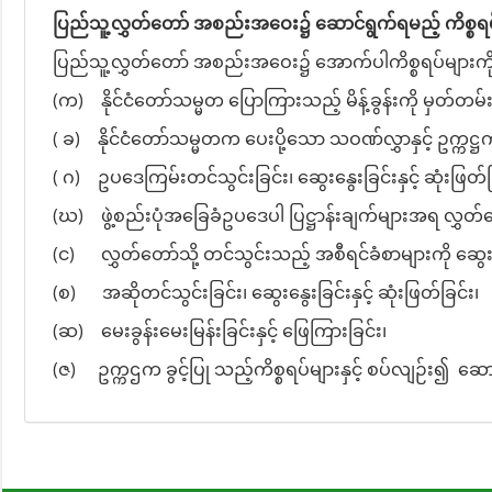
ပြည်သူ့လွှတ်တော် အစည်းအဝေး၌ ဆောင်ရွက်ရမည့် ကိစ္စရပ
ပြည်သူ့လွှတ်တော် အစည်းအဝေး၌ အောက်ပါကိစ္စရပ်များကိ
(က)
နိုင်ငံတော်သမ္မတ ပြောကြားသည့် မိန့်ခွန်းကို မှတ်တမ်
( ခ)
နိုင်ငံတော်သမ္မတက ပေးပို့သော သဝဏ်လွှာနှင့် ဥက္ကဋ္ဌ
( ဂ)
ဥပဒေကြမ်းတင်သွင်းခြင်း၊ ဆွေးနွေးခြင်းနှင့် ဆုံးဖြတ်ခ
(ဃ)
ဖွဲ့စည်းပုံအခြေခံဥပဒေပါ ပြဋ္ဌာန်းချက်များအရ လွှတ်တေ
(င)
လွှတ်တော်သို့ တင်သွင်းသည့် အစီရင်ခံစာများကို ဆွေးနွ
(စ)
အဆိုတင်သွင်းခြင်း၊ ဆွေးနွေးခြင်းနှင့် ဆုံးဖြတ်ခြင်း၊
(ဆ)
မေးခွန်းမေးမြန်းခြင်းနှင့် ဖြေကြားခြင်း၊
(ဇ) ဥက္ကဌက ခွင့်ပြု သည့်ကိစ္စရပ်များနှင့် စပ်လျဉ်း၍ ဆော