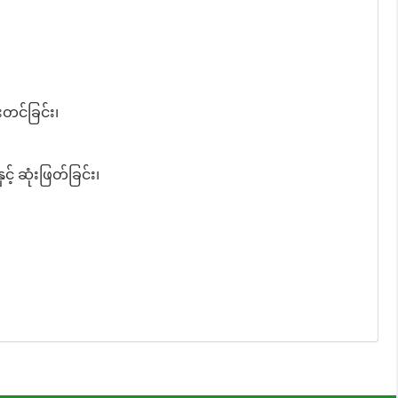
းတင်ခြင်း၊
့် ဆုံးဖြတ်ခြင်း၊