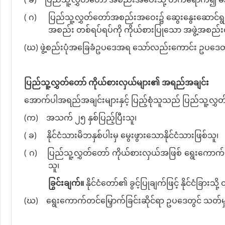
( ဂ)
ပြည်သူ့လွှတ်တော်အစည်းအဝေး၌ ဆွေးနွေးဆောင်ရွက်ဆ
အစည်း တစ်ရပ်ရပ်ကို ကိုယ်စားပြုသော အဖွဲ့အစည်းဝင်
(ဃ) ဖွဲ့စည်းပုံအခြေခံဥပဒေအရ သော်လည်းကောင်း ဥပဒေတစ်
ပြည်သူ့လွှတ်တော် ကိုယ်စားလှယ်များ၏ အရည်အချင်း
အောက်ပါအရည်အချင်းများနှင့် ပြည့်စုံသူသည် ပြည်သူ့လွှတ်တ
(က)
အသက် ၂၅ နှစ်ပြည့်ပြီးသူ၊
( ခ)
နိုင်ငံသားမိဘနှစ်ပါးမှ မွေးဖွားသောနိုင်ငံသားဖြစ်သူ၊
( ဂ)
ပြည်သူ့လွှတ်တော် ကိုယ်စားလှယ်အဖြစ် ရွေးကောက်တင
သူ၊
ခြွင်းချက်။
နိုင်ငံတော်၏ ခွင့်ပြုချက်ဖြင့် နိုင်င
(ဃ)
ရွေးကောက်တင်မြှောက်ခြင်းဆိုင်ရာ ဥပဒေတွင် သတ်မှ