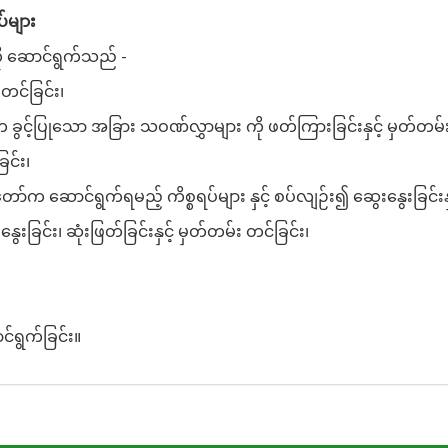
်များ
ု ဆောင်ရွက်သည် -
းတင်ခြင်း၊
က ခွင့်ပြုသော အခြား သဝဏ်လွှာများ ကို ဖတ်ကြားခြင်းနှင့် မှတ်တမ်
ြင်း၊
ာ်က ဆောင်ရွက်ရမည့် ကိစ္စရပ်များ နှင့် စပ်လျဉ်း၍ ဆွေးနွေးခြင်းနှင
ေးခြင်း၊ ဆုံးဖြတ်ခြင်းနှင့် မှတ်တမ်း တင်ခြင်း၊
င်ရွက်ခြင်း။