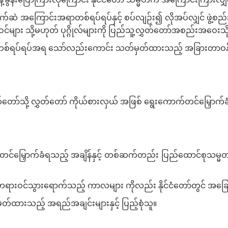
ဲ အကြောင်းအရာတစ်ရပ်ရပ်နှင့် စပ်လျဉ်း၍ လိုအပ်လျှင် ဖွဲ့စည်း
များ သို့မဟုတ် ပုဂ္ဂိုလ်များကို ပြည်သူ့လွှတ်တော်အစည်းအဝေးသို
ရပ်ရပ်အရ သော်လည်းကောင်း သတ်မှတ်ထားသည့် အခြားတာဝန်နှင့် လ
ော်သို့ လွှတ်တော် ကိုယ်စားလှယ် အဖြစ် ရွေးကောက်တင်မြှောက်ခံပို
်မြှောက်ခံရသည့် အချိန်နှင့် တစ်ဆက်တည်း ပြည်ထောင်စုသမ္မတမြန်မ
ံခြားသို့ တရားဝင်သွားရောက်သည့် ကာလများ ကိုလည်း နိုင်ငံတော်တွင
တ်ထားသည့် အရည်အချင်းများနှင့် ပြည့်စုံသူ။