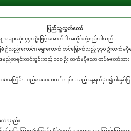
ပြည်သူ့လွှတ်တော်
 အများဆုံး ၄၄၀ ဦးဖြင့် အောက်ပါ အတိုင်း ဖွဲ့စည်းပါသည် -
ေခံ၍လည်းကောင်း၊ ရွေးကောက် တင်မြှောက်သည့် ၃၃၀ ဦးထက်မပိုသ
မည်စာရင်းတင်သွင်းသည့် ၁၁၀ ဦး ထက်မပိုသော တပ်မတော်သား ပြ
မအကြိမ်အစည်းအဝေး စတင်ကျင်းပသည့် နေ့ရက်မှစ၍ ငါးနှစ်ဖြ
ပ်ကဲရမည်။
ခွန်းပြောကြားလိုကြောင်း နိုင်ငံတော် သမ္မတက အကြောင်းကြားလျှင