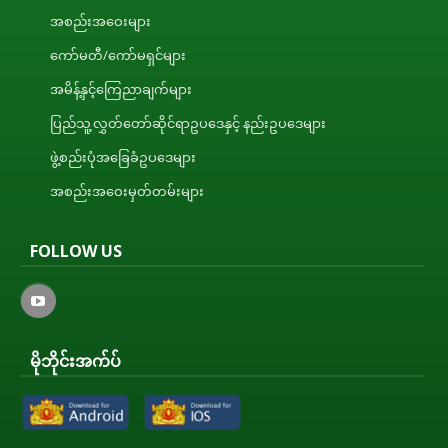
အစည်းအဝေးများ
ကော်မတီ/ကော်မရှင်များ
အမိန့်နှင့်ကြေညာချက်များ
ပြည်သူ့လွှတ်တော်ဆိုင်ရာဥပဒေနှင့် နည်းဥပဒေများ
ဖွဲ့စည်းပုံအခြေခံဥပဒေများ
အစည်းအဝေးမှတ်တမ်းများ
FOLLOW US
မိုဘိုင်းအက်ပ်