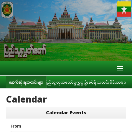
Toggl
naviga
နှိုင်းခြင်း
ပြည်သူ့လွှတ်တော်ဥက္ကဋ္ဌ ဦးခင်ရီ သတင်းမီဒီယာများနှင့် တွေ့ဆ
နောက်ဆုံးရသတင်းများ
Calendar
Calendar Events
From