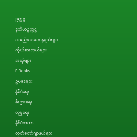
ဥက္ကဋ္ဌ
ဒုတိယဥက္ကဋ္ဌ
အစည်းအဝေးနေ့ရက်များ
ကိုယ်စားလှယ်များ
အဆိုများ
E-Books
ဥပဒေများ
နိုင်ငံရေး
စီးပွားရေး
လူမှုရေး
နိုင်ငံတကာ
လွှတ်တော်ဂျာနယ်များ