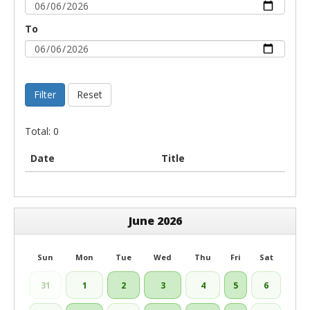
To
Filter
Reset
Total: 0
Date
Title
June 2026
Sun
Mon
Tue
Wed
Thu
Fri
Sat
31
1
2
3
4
5
6