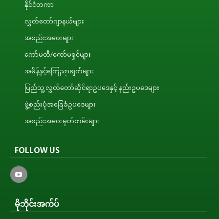
နိုင်ငံတကာ
လွှတ်တော်ဂျာနယ်များ
အစည်းအဝေးများ
ကော်မတီ/ကော်မရှင်များ
အမိန့်နှင့်ကြေညာချက်များ
ပြည်သူ့လွှတ်တော်ဆိုင်ရာဥပဒေနှင့် နည်းဥပဒေများ
ဖွဲ့စည်းပုံအခြေခံဥပဒေများ
အစည်းအဝေးမှတ်တမ်းများ
FOLLOW US
မိုဘိုင်းအက်ပ်