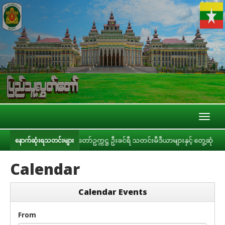
Toggl
naviga
ပြည်သူ့လွှတ်တော်ဥက္ကဋ္ဌ ဦးခင်ရီ သတင်းမီဒီယာများနှင့် တွေ့ဆုံ
ပ
နောက်ဆုံးရသတင်းများ
Calendar
Calendar Events
From