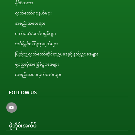
နိုင်ငံတကာ
လွှတ်တော်ဂျာနယ်များ
အစည်းအဝေးများ
ကော်မတီ/ကော်မရှင်များ
အမိန့်နှင့်ကြေညာချက်များ
ပြည်သူ့လွှတ်တော်ဆိုင်ရာဥပဒေနှင့် နည်းဥပဒေများ
ဖွဲ့စည်းပုံအခြေခံဥပဒေများ
အစည်းအဝေးမှတ်တမ်းများ
FOLLOW US
မိုဘိုင်းအက်ပ်