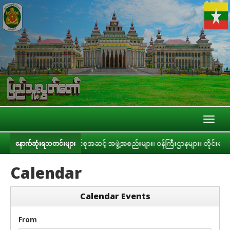
Toggl
naviga
်မတီနှင့် ပြည်ထောင်စုအဆင့် အဖွဲ့အစည်းများ၊ ဝန်ကြီးဌာနများ၊ တိုင်းဒေသကြီး/ပြ
နောက်ဆုံးရသတင်းများ
Calendar
Calendar Events
From