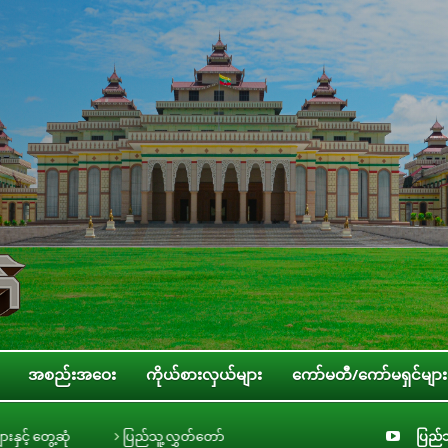
အစည်းအဝေး
ကိုယ်စားလှယ်များ
ကော်မတီ/ကော်မရှင်များ
ပြည်သူ့လွှတ်တော် အစိုးရ၏ အာမခံချက်များ၊ ကတိများနှင့် တာဝန်ခံချက်များစိစ
ပြည်သ