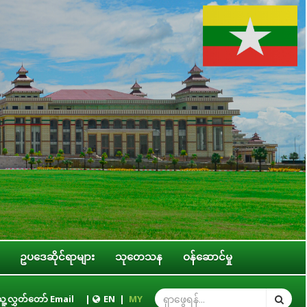
ဥပဒေဆိုင်ရာများ
သုတေသန
ဝန်ဆောင်မှု
စ်ရေးကော်မတီနှင့် ပြည်ထောင်စုအဆင့် အဖွဲ့အစည်းများ၊ ဝန်ကြီးဌာနများ၊ တိုင်းဒေ
ူ့လွှတ်တော် Email
|
EN
|
MY