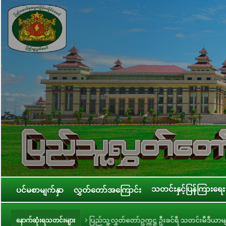
သတင်းနှင့်ပြန်ကြားရေး
ပင်မစာမျက်နှာ
လွှတ်တော်အကြောင်း
ခြင်း
ပြည်သူ့လွှတ်တော်ဥက္ကဋ္ဌ ဦးခင်ရီ သတင်းမီဒီယာများနှင့် တွေ့ဆုံ
နောက်ဆုံးရသတင်းများ