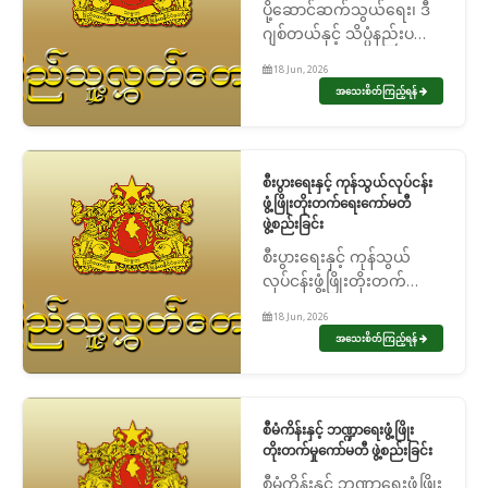
ပို့ဆောင်ဆက်သွယ်ရေး၊ ဒီ
ဂျစ်တယ်နှင့် သိပ္ပံနည်းပညာ
ကော်မတီ ဖွဲ့စည်းခြင်း
18 Jun, 2026
အသေးစိတ်ကြည့်ရန်
စီးပွားရေးနှင့် ကုန်သွယ်လုပ်ငန်း
ဖွံ့ဖြိုးတိုးတက်ရေးကော်မတီ
ဖွဲ့စည်းခြင်း
စီးပွားရေးနှင့် ကုန်သွယ်
လုပ်ငန်းဖွံ့ဖြိုးတိုးတက်ရေး
ကော်မတီ ဖွဲ့စည်းခြင်း
18 Jun, 2026
အသေးစိတ်ကြည့်ရန်
စီမံကိန်းနှင့် ဘဏ္ဍာရေးဖွံ့ဖြိုး
တိုးတက်မှုကော်မတီ ဖွဲ့စည်းခြင်း
စီမံကိန်းနှင့် ဘဏ္ဍာရေးဖွံ့ဖြိုး