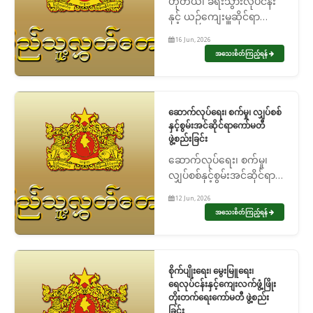
ဟိုတယ်၊ ခရီးသွားလုပ်ငန်း
နှင့် ယဉ်ကျေးမှူဆိုင်ရာ
ကော်မတီ ဖွဲ့စည်းခြင်း
16 Jun, 2026
အသေးစိတ်ကြည့်ရန်
ဆောက်လုပ်ရေး၊ စက်မှု၊ လျှပ်စစ်
နှင့်စွမ်းအင်ဆိုင်ရာကော်မတီ
ဖွဲ့စည်းခြင်း
ဆောက်လုပ်ရေး၊ စက်မှု၊
လျှပ်စစ်နှင့်စွမ်းအင်ဆိုင်ရာ
ကော်မတီ ဖွဲ့စည်းခြင်း
12 Jun, 2026
အသေးစိတ်ကြည့်ရန်
စိုက်ပျိုးရေး၊ မွေးမြူရေး၊
ရေလုပ်ငန်းနှင့်ကျေးလက်ဖွံ့ဖြိုး
တိုးတက်ရေးကော်မတီ ဖွဲ့စည်း
ခြင်း