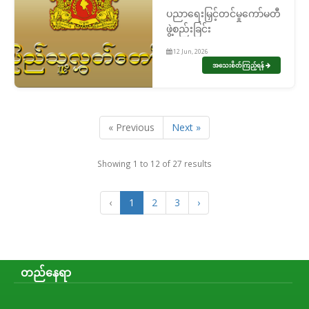
ပညာရေးမြှင့်တင်မှုကော်မတီ
ဖွဲ့စည်းခြင်း
12 Jun, 2026
အသေးစိတ်ကြည့်ရန်
« Previous
Next »
Showing
1
to
12
of
27
results
‹
1
2
3
›
တည်နေရာ