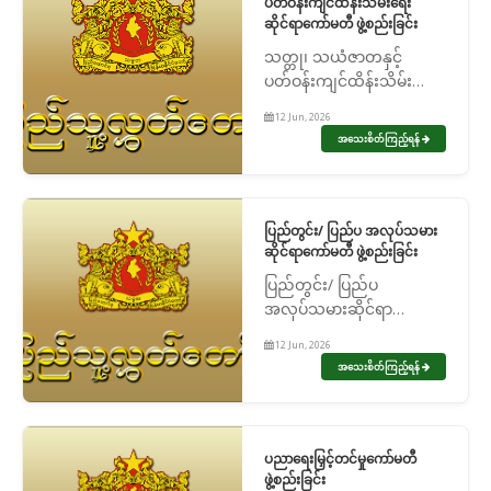
ပတ်ဝန်းကျင်ထိန်းသိမ်းရေး
ဆိုင်ရာကော်မတီ ဖွဲ့စည်းခြင်း
သတ္တု၊ သယံဇာတနှင့်
ပတ်ဝန်းကျင်ထိန်းသိမ်းရေး
ဆိုင်ရာကော်မတီ ဖွဲ့စည်းခြင်း
12 Jun, 2026
အသေးစိတ်ကြည့်ရန်
ပြည်တွင်း/ ပြည်ပ အလုပ်သမား
ဆိုင်ရာကော်မတီ ဖွဲ့စည်းခြင်း
ပြည်တွင်း/ ပြည်ပ
အလုပ်သမားဆိုင်ရာ
ကော်မတီ ဖွဲ့စည်းခြင်း
12 Jun, 2026
အသေးစိတ်ကြည့်ရန်
ပညာရေးမြှင့်တင်မှုကော်မတီ
ဖွဲ့စည်းခြင်း