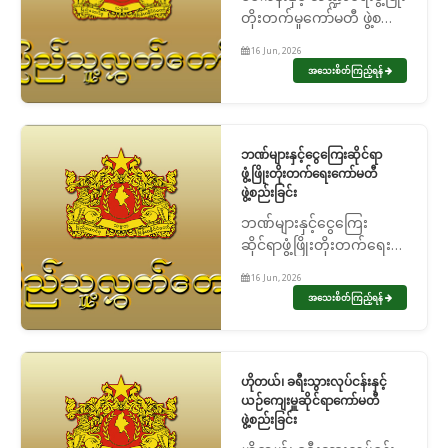
တိုးတက်မှုကော်မတီ ဖွဲ့စည်း
ခြင်း
16 Jun, 2026
အသေးစိတ်ကြည့်ရန်
ဘဏ်များနှင့်ငွေကြေးဆိုင်ရာ
ဖွံ့ဖြိုးတိုးတက်ရေးကော်မတီ
ဖွဲ့စည်းခြင်း
ဘဏ်များနှင့်ငွေကြေး
ဆိုင်ရာဖွံ့ဖြိုးတိုးတက်ရေး
ကော်မတီ ဖွဲ့စည်းခြင်း
16 Jun, 2026
အသေးစိတ်ကြည့်ရန်
ဟိုတယ်၊ ခရီးသွားလုပ်ငန်းနှင့်
ယဉ်ကျေးမှူဆိုင်ရာကော်မတီ
ဖွဲ့စည်းခြင်း