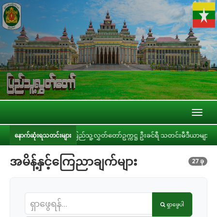
Toggl
naviga
းခြင်း
ပြည်သူ့လွှတ်တော်ဥက္ကဋ္ဌ ဦးခင်ရီ သတင်းမီဒီယာများနှင့် တွေ့ဆုံ
နောက်ဆုံးရသတင်းများ
အမိန့်နှင့်ကြေညာချက်များ
27 ခု
ရှာဖွေပါ