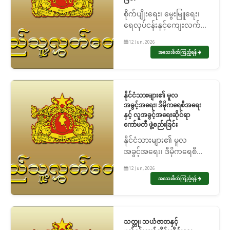
စိုက်ပျိုးရေး၊ မွေးမြူရေး၊
ရေလုပ်ငန်းနှင့်ကျေးလက်
ဖွံ့ဖြိုးတိုးတက်ရေးကော်မတီ
12 Jun, 2026
ဖွဲ့စည်းခြင်း
အသေးစိတ်ကြည့်ရန်
နိုင်ငံသားများ၏ မူလ
အခွင့်အရေး၊ ဒီမိုကရေစီအရေး
နှင့် လူအခွင့်အရေးဆိုင်ရာ
ကော်မတီ ဖွဲ့စည်းခြင်း
နိုင်ငံသားများ၏ မူလ
အခွင့်အရေး၊ ဒီမိုကရေစီ
အရေးနှင့် လူအခွင့်အရေး
12 Jun, 2026
ဆိုင်ရာကော်မတီ ဖွဲ့စည်းခြင်း
အသေးစိတ်ကြည့်ရန်
သတ္တု၊ သယံဇာတနှင့်