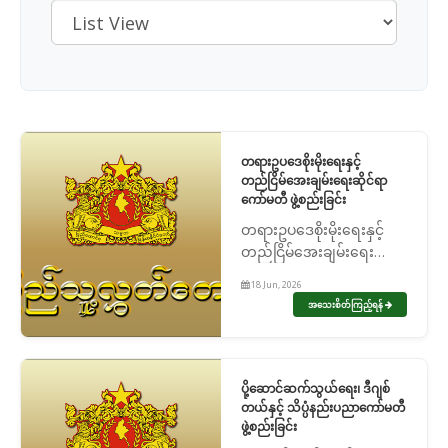
တရားဥပဒေစိုးမိုးရေးနှင့်
တည်ငြိမ်အေးချမ်းရေးဆိုင်ရာ
ကော်မတီ ဖွဲ့စည်းခြင်း
တရားဥပဒေစိုးမိုးရေးနှင့်
တည်ငြိမ်အေးချမ်းရေး
ဆိုင်ရာကော်မတီ ဖွဲ့စည်းခြင်း
18 Jun, 2026
အသေးစိတ်ကြည့်ရန်
ပို့ဆောင်ဆက်သွယ်ရေး၊ ဒီဂျစ်
တယ်နှင့် သိပ္ပံနည်းပညာကော်မတီ
ဖွဲ့စည်းခြင်း