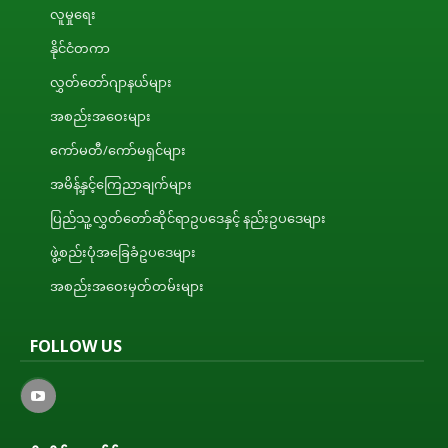
လူမှုရေး
နိုင်ငံတကာ
လွှတ်တော်ဂျာနယ်များ
အစည်းအဝေးများ
ကော်မတီ/ကော်မရှင်များ
အမိန့်နှင့်ကြေညာချက်များ
ပြည်သူ့လွှတ်တော်ဆိုင်ရာဥပဒေနှင့် နည်းဥပဒေများ
ဖွဲ့စည်းပုံအခြေခံဥပဒေများ
အစည်းအဝေးမှတ်တမ်းများ
FOLLOW US