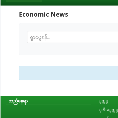
Economic News
တည်နေရာ
ဥက္ကဋ္ဌ
ဒုတိယဥက္ကဋ္ဌ