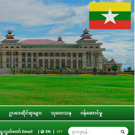
ဥပဒေဆိုင်ရာများ
သုတေသန
ဝန်ဆောင်မှု
ွဲ့အစည်းများ၊ ဝန်ကြီးဌာနများ၊ တိုင်းဒေသကြီး/ပြည်နယ် အစိုးရအဖွဲ့တို့နှင့် လု
ူ့လွှတ်တော် Email
|
EN
|
MY