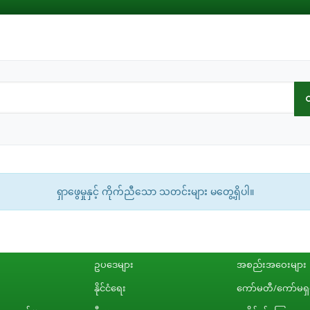
ရှာဖွေမှုနှင့် ကိုက်ညီသော သတင်းများ မတွေ့ရှိပါ။
ဥပဒေများ
အစည်းအဝေးများ
နိုင်ငံရေး
ကော်မတီ/ကော်မရှင