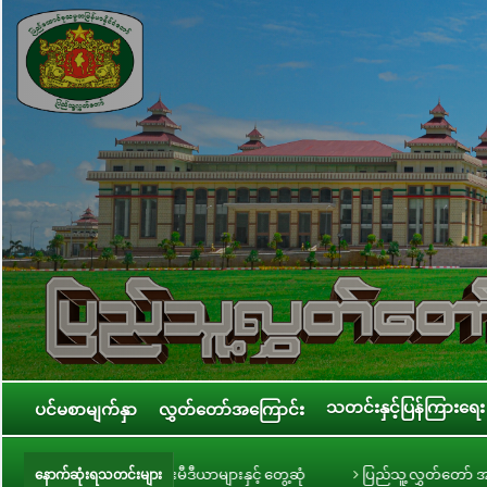
သတင်းနှင့်ပြန်ကြားရေး
ပင်မစာမျက်နှာ
လွှတ်တော်အကြောင်း
ဦးခင်ရီ သတင်းမီဒီယာများနှင့် တွေ့ဆုံ
ပြည်သူ့လွှတ်တော် အစိုးရ၏ အာမခံချ
နောက်ဆုံးရသတင်းများ