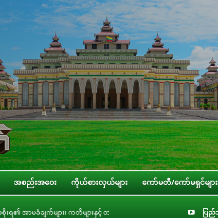
အစည်းအဝေး
ကိုယ်စားလှယ်များ
ကော်မတီ/ကော်မရှင်များ
က်များ၊ ကတိများနှင့် တာဝန်ခံချက်များစိစစ်ရေးကော်မတီနှင့် ပြည်ထောင်စုအဆင့် အဖ
ပြည်သ