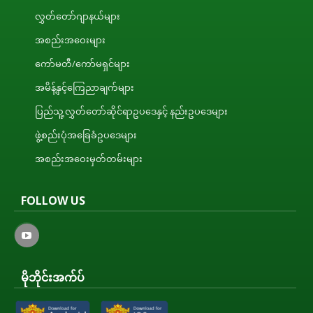
လွှတ်တော်ဂျာနယ်များ
အစည်းအဝေးများ
ကော်မတီ/ကော်မရှင်များ
အမိန့်နှင့်ကြေညာချက်များ
ပြည်သူ့လွှတ်တော်ဆိုင်ရာဥပဒေနှင့် နည်းဥပဒေများ
ဖွဲ့စည်းပုံအခြေခံဥပဒေများ
အစည်းအဝေးမှတ်တမ်းများ
FOLLOW US
မိုဘိုင်းအက်ပ်