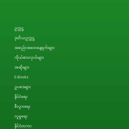
ဥက္ကဋ္ဌ
ဒုတိယဥက္ကဋ္ဌ
အစည်းအဝေးနေ့ရက်များ
ကိုယ်စားလှယ်များ
အဆိုများ
E-Books
ဥပဒေများ
နိုင်ငံရေး
စီးပွားရေး
လူမှုရေး
နိုင်ငံတကာ