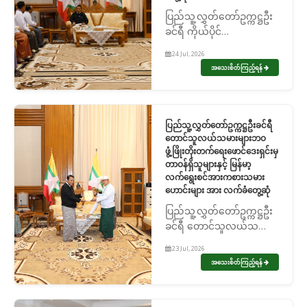
ပြည်သူ့လွှတ်တော်ဥက္ကဋ္ဌဦး
ခင်ရီ ကိုယ်ပိုင်
အထက်တန်းကျောင်း
24 Jul, 2026
တည်ထောင်သူများအား
အသေးစိတ်ကြည့်ရန်
လက်ခံတွေ့ဆုံ
ပြည်သူ့လွှတ်တော်ဥက္ကဋ္ဌဦးခင်ရီ
တောင်သူလယ်သမားများဘဝ
ဖွံ့ဖြိုးတိုးတက်ရေးဖောင်ဒေးရှင်းမှ
တာဝန်ရှိသူများနှင့် မြန်မာ့
လက်ရွေးစင်အားကစားသမား
ဟောင်းများ အား လက်ခံတွေ့ဆုံ
ပြည်သူ့လွှတ်တော်ဥက္ကဋ္ဌဦး
ခင်ရီ တောင်သူလယ်သမား
များဘဝဖွံ့ဖြိုးတိုးတက်ရေး
23 Jul, 2026
ဖောင်ဒေးရှင်းမှ တာဝန်ရှိ
အသေးစိတ်ကြည့်ရန်
သူများနှင့် မြန်မာ့
လက်ရွေးစင်အားကစား
သမားဟောင်းများ အား