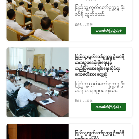
ပြည်သူ့လွှတ်တော်ဥက္ကဋ္ဌ ဦး
ခင်ရီ လွှတ်တော်
ကိုယ်စားလှယ်များ စွမ်းရည်
14 Jul, 2026
မြှင့်တင်ရေးဆိုင်ရာသင်တန်း
အသေးစိတ်ကြည့်ရန်
သို့ တက်ရောက်အမှာ
စကားပြောကြား
ပြည်သူ့လွှတ်တော်ဥက္ကဋ္ဌ ဦးခင်ရီ
တရားဥပဒေစိုးမိုးရေးနှင့်
တည်ငြိမ်အေးချမ်းရေးဆိုင်ရာ
ကော်မတီအား တွေ့ဆုံ
ပြည်သူ့လွှတ်တော်ဥက္ကဋ္ဌ ဦး
ခင်ရီ တရားဥပဒေစိုးမိုးရေး
နှင့် တည်ငြိမ်အေးချမ်းရေး
13 Jul, 2026
ဆိုင်ရာကော်မတီအား
အသေးစိတ်ကြည့်ရန်
တွေ့ဆုံ
ပြည်သူ့လွှတ်တော်ဥက္ကဋ္ဌ ဦးခင်ရီ
တတိယအကြိမ်