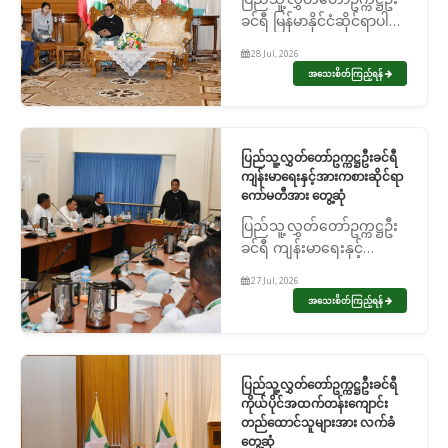
ခင်ရီ မြန်မာနိုင်ငံဆိုင်ရာပါက
စ္စတန်သံအမတ်ကြီးအား
28 Jul, 2026
လက်ခံတွေ့ဆုံ
အသေးစိတ်ကြည့်ရန်
ပြည်သူ့လွှတ်တော်ဥက္ကဋ္ဌဦးခင်ရီ
ကျန်းမာရေးနှင့်အားကစားဆိုင်ရာ
ကော်မတီအား တွေ့ဆုံ
ပြည်သူ့လွှတ်တော်ဥက္ကဋ္ဌဦး
ခင်ရီ ကျန်းမာရေးနှင့်
အားကစားဆိုင်ရာကော်မတီ
27 Jul, 2026
အား တွေ့ဆုံ
အသေးစိတ်ကြည့်ရန်
ပြည်သူ့လွှတ်တော်ဥက္ကဋ္ဌဦးခင်ရီ
ကိုယ်ပိုင်အထက်တန်းကျောင်း
တည်ထောင်သူများအား လက်ခံ
တွေ့ဆုံ