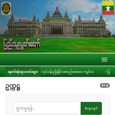
Toggl
naviga
ွဲ့တို့နှင့် လုပ်ငန်းညှိနှိုင်းအစည်းအဝေး ကျင်းပ
ပြည်သူ့လွှတ်တော် လူင
နောက်ဆုံးရသတင်းများ
ဥက္ကဋ္ဌ
51 ခု
ရှာဖွေပါ