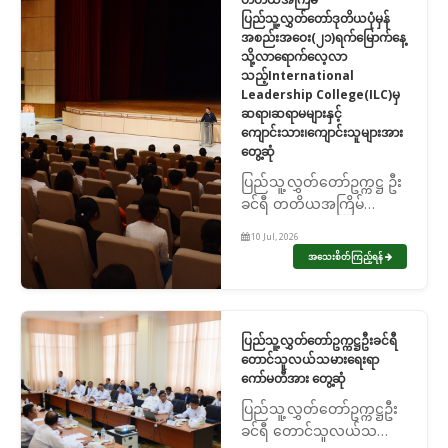
ပြည်သူ့လွှတ်တော်ဒုတိယပုံမှန်
အစည်းအဝေး(၂၁)ရက်မြောက်နေ့
သို့လာရောက်လေ့လာ
သည့်International
Leadership College(ILC)မှ
ဆရာ၊ဆရာမများနှင့်
ကျောင်းသား၊ကျောင်းသူများအား
တွေ့ဆုံ
ပြည်သူ့လွှတ်တော်ဥက္ကဋ္ဌ ဦး
ခင်ရီ တတိယအကြိမ်
ပြည်သူ့လွှတ်တော်ဒုတိယပုံ
10 Jul, 2026
မှန်အစည်းအဝေး(၂၁)ရက်
အသေးစိတ်ကြည့်ရန်
မြောက်နေ့သို့လာရောက်
လေ့လာသည့်International
Leadership College(ILC)မှ
ဆရာ၊ဆရာမများနှင့်
ပြည်သူ့လွှတ်တော်ဥက္ကဋ္ဌဦးခင်ရီ
ကျောင်းသာ...
တောင်သူလယ်သမားရေးရာ
ကော်မတီအား တွေ့ဆုံ
ပြည်သူ့လွှတ်တော်ဥက္ကဋ္ဌဦး
ခင်ရီ တောင်သူလယ်သမား