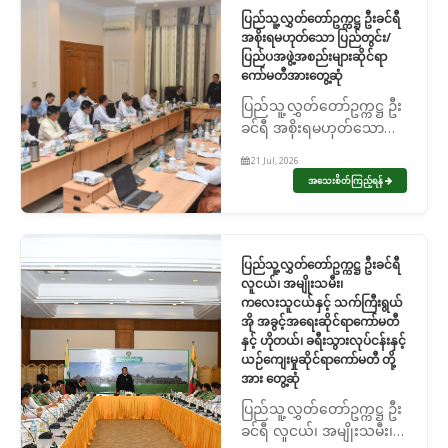
လက်ခံတွေ့ဆုံ
ပြည်သူ့လွှတ်တော်ဥက္ကဋ္ဌ ဦးခင်ရီ
အစိုးရမဟုတ်သော ပြည်တွင်း/
ပြည်ပအဖွဲ့အစည်းများဆိုင်ရာ
ကော်မတီအားတွေ့ဆုံ
ပြည်သူ့လွှတ်တော်ဥက္ကဋ္ဌ ဦး
ခင်ရီ အစိုးရမဟုတ်သော
ပြည်တွင်း/ ပြည်ပအဖွဲ့
21 Jul, 2026
အစည်းများဆိုင်ရာကော်မတီ
အသေးစိတ်ကြည့်ရန်
အားတွေ့ဆုံ
ပြည်သူ့လွှတ်တော်ဥက္ကဋ္ဌ ဦးခင်ရီ
လူငယ်၊ အမျိုးသမီး၊
ကလေးသူငယ်နှင့် သက်ကြီးရွယ်
အို အခွင့်အရေးဆိုင်ရာကော်မတီ
နှင့် ဟိုတယ်၊ ခရီးသွားလုပ်ငန်းနှင့်
ယဉ်ကျေးမှုဆိုင်ရာကော်မတီ တို့
အား တွေ့ဆုံ
ပြည်သူ့လွှတ်တော်ဥက္ကဋ္ဌ ဦး
ခင်ရီ လူငယ်၊ အမျိုးသမီး၊