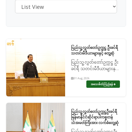
ပြည်သူ့လွှတ်တော်ဥက္ကဋ္ဌ ဦးခင်ရီ
သတင်းမီဒီယာများနှင့် တွေ့ဆုံ
ပြည်သူ့လွှတ်တော်ဥက္ကဋ္ဌ ဦး
ခင်ရီ သတင်းမီဒီယာများနှင့်
တွေ့ဆုံ
01 Aug, 2026
အသေးစိတ်ကြည့်ရန်
ပြည်သူ့လွှတ်တော်ဥက္ကဋ္ဌဦးခင်ရီ
မြန်မာနိုင်ငံဆိုင်ရာပါကစ္စတန်
သံအမတ်ကြီးအား လက်ခံတွေ့ဆုံ
ပြည်သူ့လွှတ်တော်ဥက္ကဋ္ဌဦး