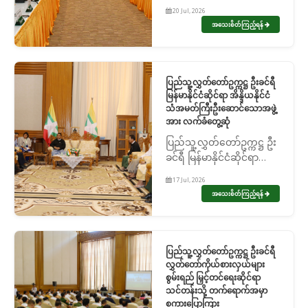
ကလေးသူငယ်နှင့် သက်ကြီး
20 Jul, 2026
ရွယ်အို အခွင့်အရေးဆိုင်ရာ
အသေးစိတ်ကြည့်ရန်
ကော်မတီနှင့် ဟိုတယ်၊
ခရီးသွားလုပ်ငန်းနှင့်
ယဉ်ကျေးမှုဆိုင်ရာကော်မတီ
တို့အား တွေ့ဆု...
ပြည်သူ့လွှတ်တော်ဥက္ကဋ္ဌ ဦးခင်ရီ
မြန်မာနိုင်ငံဆိုင်ရာ အိန္ဒိယနိုင်ငံ
သံအမတ်ကြီးဦးဆောင်သောအဖွဲ့
အား လက်ခံတွေ့ဆုံ
ပြည်သူ့လွှတ်တော်ဥက္ကဋ္ဌ ဦး
ခင်ရီ မြန်မာနိုင်ငံဆိုင်ရာ
အိန္ဒိယနိုင်ငံသံအမတ်ကြီး
17 Jul, 2026
ဦးဆောင်သောအဖွဲ့အား
အသေးစိတ်ကြည့်ရန်
လက်ခံတွေ့ဆုံ
ပြည်သူ့လွှတ်တော်ဥက္ကဋ္ဌ ဦးခင်ရီ
လွှတ်တော်ကိုယ်စားလှယ်များ
စွမ်းရည် မြှင့်တင်ရေးဆိုင်ရာ
သင်တန်းသို့ တက်ရောက်အမှာ
စကားပြောကြား