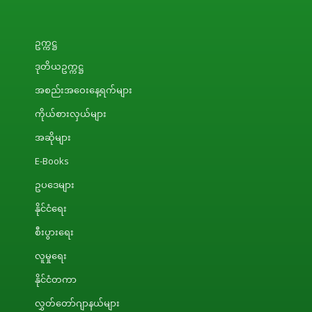
ဥက္ကဋ္ဌ
ဒုတိယဥက္ကဋ္ဌ
အစည်းအဝေးနေ့ရက်များ
ကိုယ်စားလှယ်များ
အဆိုများ
E-Books
ဥပဒေများ
နိုင်ငံရေး
စီးပွားရေး
လူမှုရေး
နိုင်ငံတကာ
လွှတ်တော်ဂျာနယ်များ