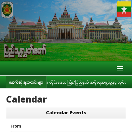
Toggl
naviga
း၊ ဝန်ကြီးဌာနများ၊ တိုင်းဒေသကြီး/ပြည်နယ် အစိုးရအဖွဲ့တို့နှင့် လုပ်ငန်းညှိနှ
နောက်ဆုံးရသတင်းများ
Calendar
Calendar Events
From