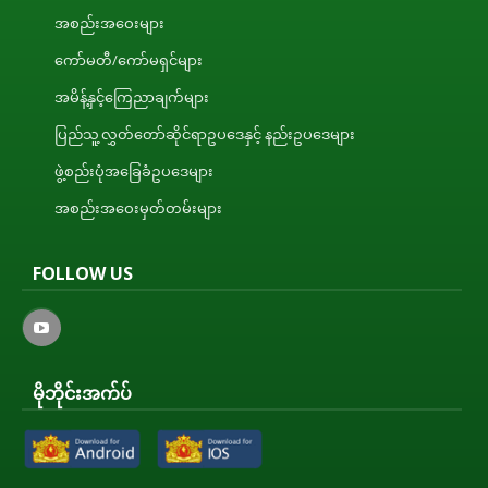
အစည်းအဝေးများ
ကော်မတီ/ကော်မရှင်များ
အမိန့်နှင့်ကြေညာချက်များ
ပြည်သူ့လွှတ်တော်ဆိုင်ရာဥပဒေနှင့် နည်းဥပဒေများ
ဖွဲ့စည်းပုံအခြေခံဥပဒေများ
အစည်းအဝေးမှတ်တမ်းများ
FOLLOW US
မိုဘိုင်းအက်ပ်