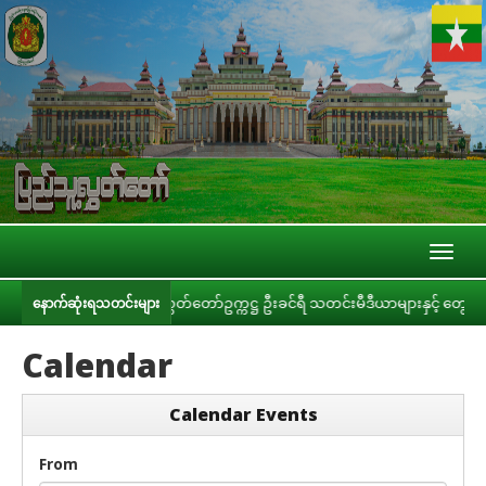
Toggl
naviga
ြင်း
ပြည်သူ့လွှတ်တော်ဥက္ကဋ္ဌ ဦးခင်ရီ သတင်းမီဒီယာများနှင့် တွေ့ဆုံ
နောက်ဆုံးရသတင်းများ
Calendar
Calendar Events
From