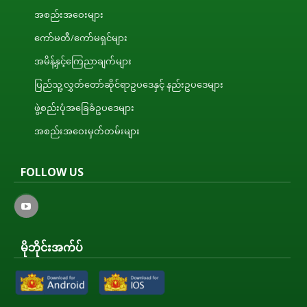
အစည်းအဝေးများ
ကော်မတီ/ကော်မရှင်များ
အမိန့်နှင့်ကြေညာချက်များ
ပြည်သူ့လွှတ်တော်ဆိုင်ရာဥပဒေနှင့် နည်းဥပဒေများ
ဖွဲ့စည်းပုံအခြေခံဥပဒေများ
အစည်းအဝေးမှတ်တမ်းများ
FOLLOW US
မိုဘိုင်းအက်ပ်