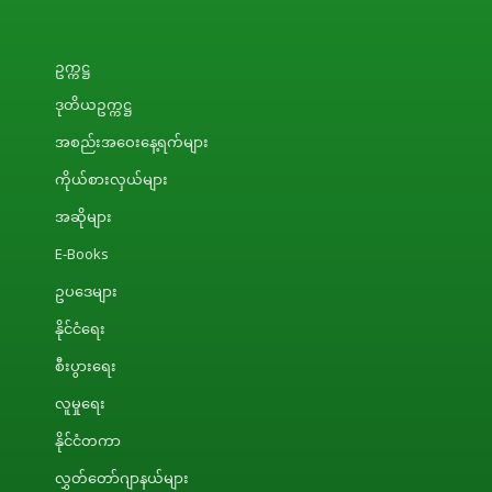
ဥက္ကဋ္ဌ
ဒုတိယဥက္ကဋ္ဌ
အစည်းအဝေးနေ့ရက်များ
ကိုယ်စားလှယ်များ
အဆိုများ
E-Books
ဥပဒေများ
နိုင်ငံရေး
စီးပွားရေး
လူမှုရေး
နိုင်ငံတကာ
လွှတ်တော်ဂျာနယ်များ