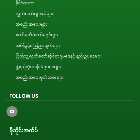
နိုင်ငံတကာ
လွှတ်တော်ဂျာနယ်များ
အစည်းအဝေးများ
ကော်မတီ/ကော်မရှင်များ
အမိန့်နှင့်ကြေညာချက်များ
ပြည်သူ့လွှတ်တော်ဆိုင်ရာဥပဒေနှင့် နည်းဥပဒေများ
ဖွဲ့စည်းပုံအခြေခံဥပဒေများ
အစည်းအဝေးမှတ်တမ်းများ
FOLLOW US
မိုဘိုင်းအက်ပ်