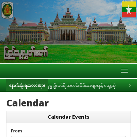
Toggl
naviga
ပြည်သူ့လွှတ်တော်ဥက္ကဋ္ဌ ဦးခင်ရီ သတင်းမီဒီယာများနှင့် တွေ့ဆုံ
ပြည်သူ့လ
နောက်ဆုံးရသတင်းများ
Calendar
Calendar Events
From