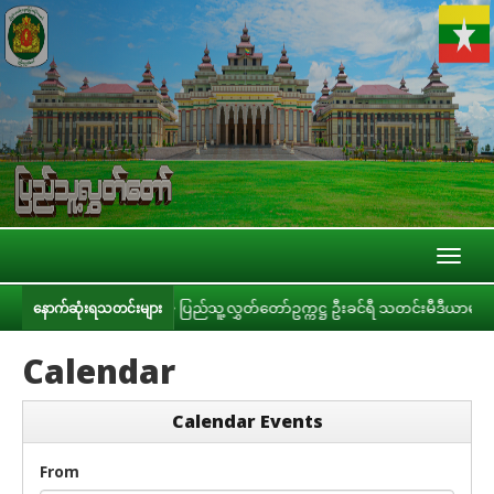
Toggl
naviga
ညှိနှိုင်းခြင်း
ပြည်သူ့လွှတ်တော်ဥက္ကဋ္ဌ ဦးခင်ရီ သတင်းမီဒီယာများနှင့် တွ
နောက်ဆုံးရသတင်းများ
Calendar
Calendar Events
From