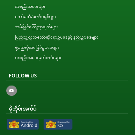
အစည်းအဝေးများ
ကော်မတီ/ကော်မရှင်များ
အမိန့်နှင့်ကြေညာချက်များ
ပြည်သူ့လွှတ်တော်ဆိုင်ရာဥပဒေနှင့် နည်းဥပဒေများ
ဖွဲ့စည်းပုံအခြေခံဥပဒေများ
အစည်းအဝေးမှတ်တမ်းများ
FOLLOW US
မိုဘိုင်းအက်ပ်