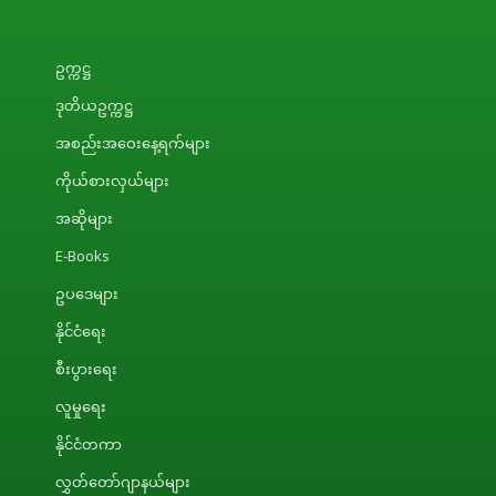
ဥက္ကဋ္ဌ
ဒုတိယဥက္ကဋ္ဌ
အစည်းအဝေးနေ့ရက်များ
ကိုယ်စားလှယ်များ
အဆိုများ
E-Books
ဥပဒေများ
နိုင်ငံရေး
စီးပွားရေး
လူမှုရေး
နိုင်ငံတကာ
လွှတ်တော်ဂျာနယ်များ