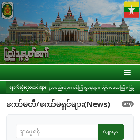
Toggl
naviga
စုအဆင့် အဖွဲ့အစည်းများ၊ ဝန်ကြီးဌာနများ၊ တိုင်းဒေသကြီး/ပြည်နယ် အစိုးရအဖွဲ့တိ
နောက်ဆုံးရသတင်းများ
ကော်မတီ/ကော်မရှင်များ(News)
47 ခု
ရှာဖွေပါ