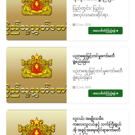
ပြည်တွင်း/ ပြည်ပ
အလုပ်သမားဆိုင်ရာ
ကော်မတီ ဖွဲ့စည်းခြင်း
12 Jun, 2026
အသေးစိတ်ကြည့်ရန်
ပညာရေးမြှင့်တင်မှုကော်မတီ
ဖွဲ့စည်းခြင်း
ပညာရေးမြှင့်တင်မှုကော်မတီ
ဖွဲ့စည်းခြင်း
12 Jun, 2026
အသေးစိတ်ကြည့်ရန်
လူငယ်၊ အမျိုးသမီး၊
ကလေးသူငယ်နှင့် သက်ကြီးရွယ်
အို အခွင့်အရေးဆိုင်ရာကော်မတီ