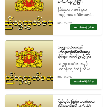
ကော်မတီ ဖွဲ့စည်းခြင်း
နိုင်ငံသားများ၏ မူလ
အခွင့်အရေး၊ ဒီမိုကရေစီ
အရေးနှင့် လူအခွင့်အရေး
12 Jun, 2026
ဆိုင်ရာကော်မတီ ဖွဲ့စည်းခြင်း
အသေးစိတ်ကြည့်ရန်
သတ္တု၊ သယံဇာတနှင့်
ပတ်ဝန်းကျင်ထိန်းသိမ်းရေး
ဆိုင်ရာကော်မတီ ဖွဲ့စည်းခြင်း
သတ္တု၊ သယံဇာတနှင့်
ပတ်ဝန်းကျင်ထိန်းသိမ်းရေး
ဆိုင်ရာကော်မတီ ဖွဲ့စည်းခြင်း
12 Jun, 2026
အသေးစိတ်ကြည့်ရန်
ပြည်တွင်း/ ပြည်ပ အလုပ်သမား
ဆိုင်ရာကော်မတီ ဖွဲ့စည်းခြင်း