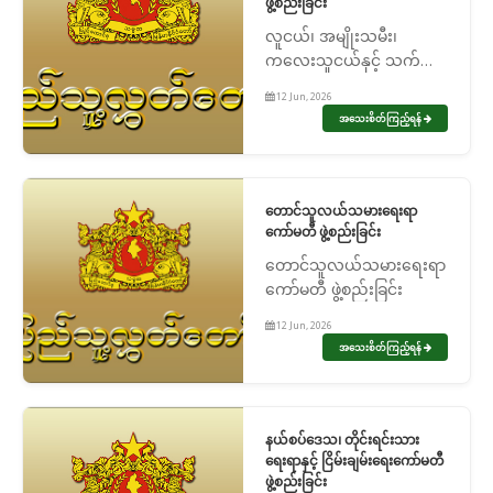
ဖွဲ့စည်းခြင်း
လူငယ်၊ အမျိုးသမီး၊
ကလေးသူငယ်နှင့် သက်ကြီး
ရွယ်အို အခွင့်အရေးဆိုင်ရာ
12 Jun, 2026
ကော်မတီ ဖွဲ့စည်းခြင်း
အသေးစိတ်ကြည့်ရန်
တောင်သူလယ်သမားရေးရာ
ကော်မတီ ဖွဲ့စည်းခြင်း
တောင်သူလယ်သမားရေးရာ
ကော်မတီ ဖွဲ့စည်းခြင်း
12 Jun, 2026
အသေးစိတ်ကြည့်ရန်
နယ်စပ်ဒေသ၊ တိုင်းရင်းသား
ရေးရာနှင့် ငြိမ်းချမ်းရေးကော်မတီ
ဖွဲ့စည်းခြင်း