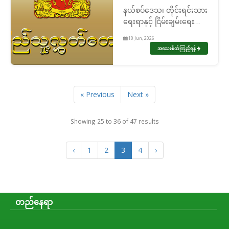
နယ်စပ်ဒေသ၊ တိုင်းရင်းသား
ရေးရာနှင့် ငြိမ်းချမ်းရေး
ကော်မတီ ဖွဲ့စည်းခြင်း
10 Jun, 2026
အသေးစိတ်ကြည့်ရန်
« Previous
Next »
Showing
25
to
36
of
47
results
‹
1
2
3
4
›
တည်နေရာ