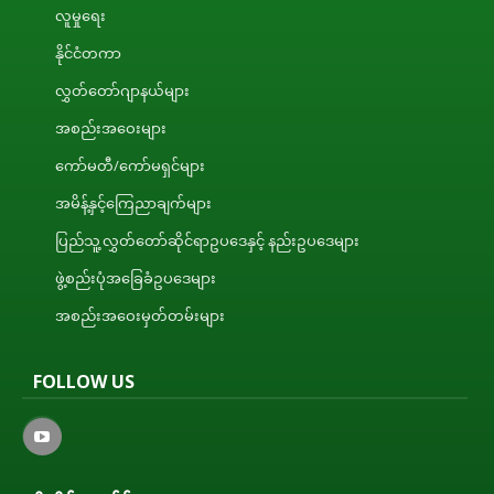
လူမှုရေး
နိုင်ငံတကာ
လွှတ်တော်ဂျာနယ်များ
အစည်းအဝေးများ
ကော်မတီ/ကော်မရှင်များ
အမိန့်နှင့်ကြေညာချက်များ
ပြည်သူ့လွှတ်တော်ဆိုင်ရာဥပဒေနှင့် နည်းဥပဒေများ
ဖွဲ့စည်းပုံအခြေခံဥပဒေများ
အစည်းအဝေးမှတ်တမ်းများ
FOLLOW US