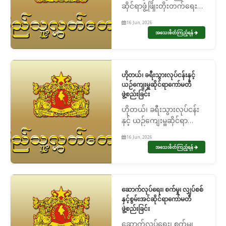
ဆိုင်ရာဖွံ့ဖြိုးတိုးတက်ရေး
ကော်မတီ ဖွဲ့စည်းခြင်း
16 Jun, 2026
အသေးစိတ်ကြည့်ရန်
ဟိုတယ်၊ ခရီးသွားလုပ်ငန်းနှင့်
ယဉ်ကျေးမှူဆိုင်ရာကော်မတီ
ဖွဲ့စည်းခြင်း
ဟိုတယ်၊ ခရီးသွားလုပ်ငန်း
နှင့် ယဉ်ကျေးမှူဆိုင်ရာ
ကော်မတီ ဖွဲ့စည်းခြင်း
16 Jun, 2026
အသေးစိတ်ကြည့်ရန်
ဆောက်လုပ်ရေး၊ စက်မှု၊ လျှပ်စစ်
နှင့်စွမ်းအင်ဆိုင်ရာကော်မတီ
ဖွဲ့စည်းခြင်း
ဆောက်လုပ်ရေး၊ စက်မှု၊