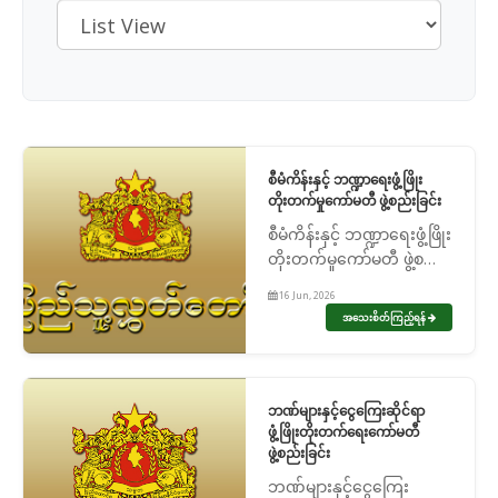
စီမံကိန်းနှင့် ဘဏ္ဍာရေးဖွံ့ဖြိုး
တိုးတက်မှုကော်မတီ ဖွဲ့စည်းခြင်း
စီမံကိန်းနှင့် ဘဏ္ဍာရေးဖွံ့ဖြိုး
တိုးတက်မှုကော်မတီ ဖွဲ့စည်း
ခြင်း
16 Jun, 2026
အသေးစိတ်ကြည့်ရန်
ဘဏ်များနှင့်ငွေကြေးဆိုင်ရာ
ဖွံ့ဖြိုးတိုးတက်ရေးကော်မတီ
ဖွဲ့စည်းခြင်း
ဘဏ်များနှင့်ငွေကြေး