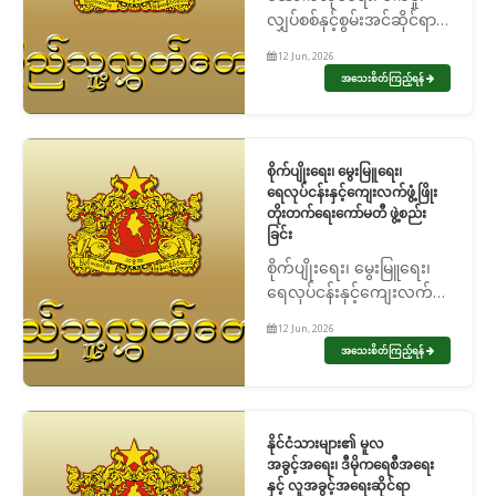
လျှပ်စစ်နှင့်စွမ်းအင်ဆိုင်ရာ
ကော်မတီ ဖွဲ့စည်းခြင်း
12 Jun, 2026
အသေးစိတ်ကြည့်ရန်
စိုက်ပျိုးရေး၊ မွေးမြူရေး၊
ရေလုပ်ငန်းနှင့်ကျေးလက်ဖွံ့ဖြိုး
တိုးတက်ရေးကော်မတီ ဖွဲ့စည်း
ခြင်း
စိုက်ပျိုးရေး၊ မွေးမြူရေး၊
ရေလုပ်ငန်းနှင့်ကျေးလက်
ဖွံ့ဖြိုးတိုးတက်ရေးကော်မတီ
12 Jun, 2026
ဖွဲ့စည်းခြင်း
အသေးစိတ်ကြည့်ရန်
နိုင်ငံသားများ၏ မူလ
အခွင့်အရေး၊ ဒီမိုကရေစီအရေး
နှင့် လူအခွင့်အရေးဆိုင်ရာ