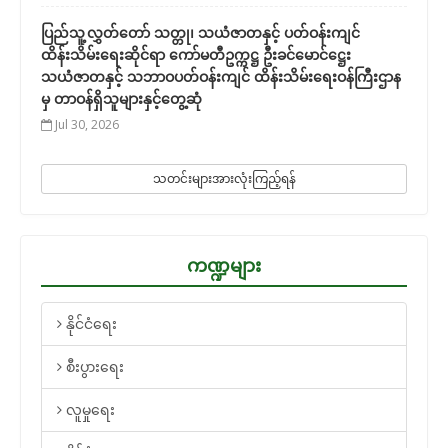
ပြည်သူ့လွှတ်တော် သတ္တု၊ သယံဇာတနှင့် ပတ်ဝန်းကျင်
ထိန်းသိမ်းရေးဆိုင်ရာ ကော်မတီဥက္ကဋ္ဌ ဦးခင်မောင်ဋ္ဌေး
သယံဇာတနှင့် သဘာဝပတ်ဝန်းကျင် ထိန်းသိမ်းရေးဝန်ကြီးဌာန
မှ တာဝန်ရှိသူများနှင့်တွေ့ဆုံ
Jul 30, 2026
သတင်းများအားလုံးကြည့်ရန်
ကဏ္ဍများ
နိုင်ငံရေး
စီးပွားရေး
လူမှုရေး