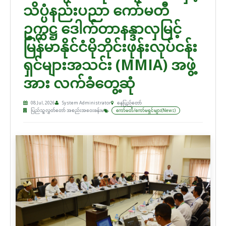
သိပ္ပံနည်းပညာ ကော်မတီ
ဥက္ကဋ္ဌ ဒေါက်တာနန္ဒာလှမြင့်
မြန်မာနိုင်ငံမိုဘိုင်းဖုန်းလုပ်ငန်း
ရှင်များအသင်း (MMIA) အဖွဲ့
အား လက်ခံတွေ့ဆုံ
08 Jul, 2026
System Administrator
နေပြည်တော်
ပြည်သူ့လွှတ်တော် အစည်းအဝေးခန်းမ
ကော်မတီ/ကော်မရှင်များ(News)