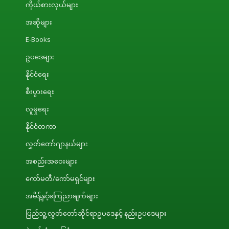
ကိုယ်စားလှယ်များ
အဆိုများ
E-Books
ဥပဒေများ
နိုင်ငံရေး
စီးပွားရေး
လူမှုရေး
နိုင်ငံတကာ
လွှတ်တော်ဂျာနယ်များ
အစည်းအဝေးများ
ကော်မတီ/ကော်မရှင်များ
အမိန့်နှင့်ကြေညာချက်များ
ပြည်သူ့လွှတ်တော်ဆိုင်ရာဥပဒေနှင့် နည်းဥပဒေများ