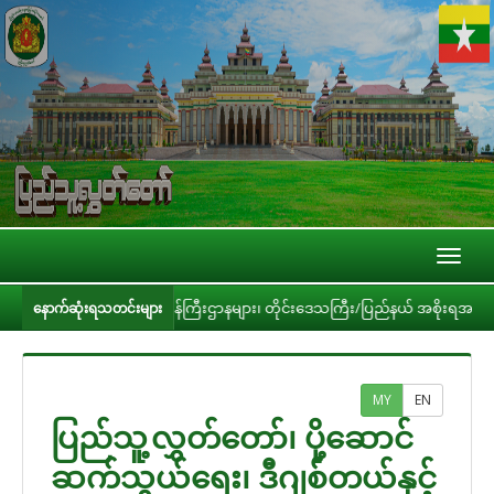
Toggl
naviga
်းများ၊ ဝန်ကြီးဌာနများ၊ တိုင်းဒေသကြီး/ပြည်နယ် အစိုးရအဖွဲ့တို့နှင့် လုပ်ငန်း
နောက်ဆုံးရသတင်းများ
MY
EN
ပြည်သူ့လွှတ်တော်၊ ပို့ဆောင်
ဆက်သွယ်ရေး၊ ဒီဂျစ်တယ်နှင့်