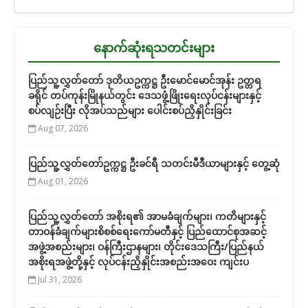
နောက်ဆုံးရသတင်းများ
ပြည်သူ့လွှတ်တော် ဒုတိယဥက္ကဋ္ဌ ဦးမောင်မောင်အုန်း ဥတ္တရ
ခရိုင် တပ်ကုန်းမြိုနယ်တွင်း ဒေသဖွံ့ဖြိုးရေးလုပ်ငန်းများနှင့်
စပ်လျဉ်းပြီး လိုအပ်သည်များ ပေါင်းစပ်ညှိနှိုင်းခြင်း
Aug 07, 2026
ပြည်သူ့လွှတ်တော်ဥက္ကဋ္ဌ ဦးခင်ရီ သတင်းမီဒီယာများနှင့် တွေ့ဆုံ
Aug 01, 2026
ပြည်သူ့လွှတ်တော် အစိုးရ၏ အာမခံချက်များ၊ ကတိများနှင့်
တာဝန်ခံချက်များစိစစ်ရေးကော်မတီနှင့် ပြည်ထောင်စုအဆင့်
အဖွဲ့အစည်းများ၊ ဝန်ကြီးဌာနများ၊ တိုင်းဒေသကြီး/ပြည်နယ်
အစိုးရအဖွဲ့တို့နှင့် လုပ်ငန်းညှိနှိုင်းအစည်းအဝေး ကျင်းပ
Jul 31, 2026