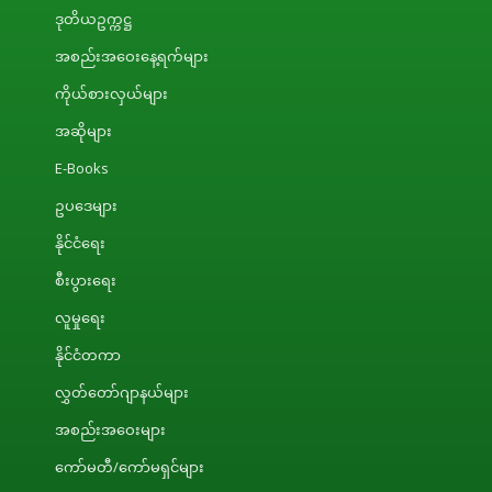
ဒုတိယဥက္ကဋ္ဌ
အစည်းအဝေးနေ့ရက်များ
ကိုယ်စားလှယ်များ
အဆိုများ
E-Books
ဥပဒေများ
နိုင်ငံရေး
စီးပွားရေး
လူမှုရေး
နိုင်ငံတကာ
လွှတ်တော်ဂျာနယ်များ
အစည်းအဝေးများ
ကော်မတီ/ကော်မရှင်များ