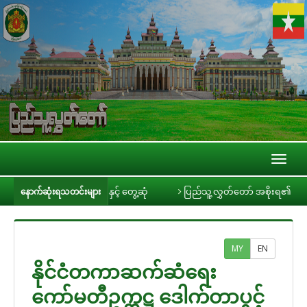
Toggl
naviga
င်းမီဒီယာများနှင့် တွေ့ဆုံ
ပြည်သူ့လွှတ်တော် အစိုးရ၏ အာမခံချက်များ၊ ကတ
နောက်ဆုံးရသတင်းများ
MY
EN
နိုင်ငံတကာဆက်ဆံရေး
ကော်မတီဥက္ကဋ္ဌ ဒေါက်တာပွင့်