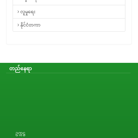
လူမှုရေး
နိုင်ငံတကာ
တည်နေရာ
ဥက္ကဋ္ဌ