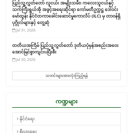
ပြည်သူ့လွှတ်တော် လူငယ်၊ အမျိုးသမီး၊ ကလေးသူငယ်နှင့်
သက်ကြီးရွယ်အို အခွင့်အရေးဆိုင်ရာ ကော်မတီဥက္ကဋ္ဌ ဒေါ်ဝင်း
မော်ထွန်း နိုင်ငံတကာခေါင်းဆောင်မှုကောလိပ် (ILC) မှ တာဝန်ရှိ
ပုဂ္ဂိုလ်များနှင့် တွေ့ဆုံ
Jul 31, 2026
တတိယအကြိမ် ပြည်သူ့လွှတ်တော် ဒုတိယပုံမှန်အစည်းအဝေး
အောင်မြင်စွာကျင်းပပြီးစီး
Jul 30, 2026
သတင်းများအားလုံးကြည့်ရန်
ကဏ္ဍများ
နိုင်ငံရေး
စီးပွားရေး