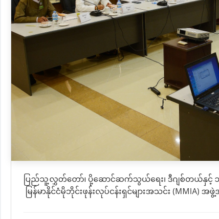
ပြည်သူ့လွှတ်တော်၊ ပို့ဆောင်ဆက်သွယ်ရေး၊ ဒီဂျစ်တယ်နှင့် သ
မြန်မာနိုင်ငံမိုဘိုင်းဖုန်းလုပ်ငန်းရှင်များအသင်း (MMIA) အဖွ