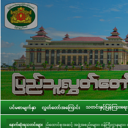
သတင်းနှင့်ပြန်ကြားရေး
ပင်မစာမျက်နှာ
လွှတ်တော်အကြောင်း
်ထောင်စုအဆင့် အဖွဲ့အစည်းများ၊ ဝန်ကြီးဌာနများ၊ တိုင်းဒေသကြီး/ပြည်နယ် အစိုးရအဖ
နောက်ဆုံးရသတင်းများ