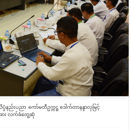
ိပ္ပံနည်းပညာ ကော်မတီဥက္ကဋ္ဌ ဒေါက်တာနန္ဒာလှမြင့်
ဲ့အား လက်ခံတွေ့ဆုံ