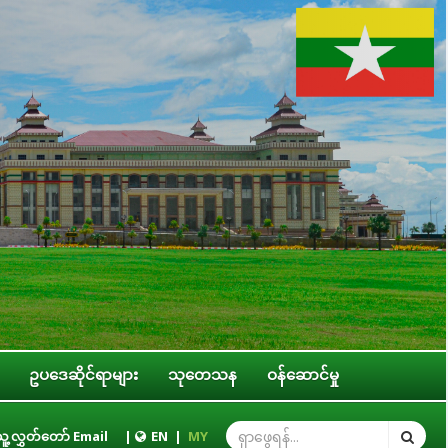
ဥပဒေဆိုင်ရာများ
သုတေသန
ဝန်ဆောင်မှု
ယ်၊ အမျိုးသမီး၊ ကလေးသူငယ်နှင့် သက်ကြီးရွယ်အို အခွင့်အရေးဆိုင်ရာ ကော်မတီဥက္ကဋ္ဌ
ူ့လွှတ်တော် Email
|
EN
|
MY