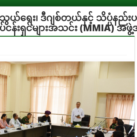
သွယ်ရေး၊ ဒီဂျစ်တယ်နှင့် သိပ္ပံနည
ုန်းလုပ်ငန်းရှင်များအသင်း (MMIA) အဖွ