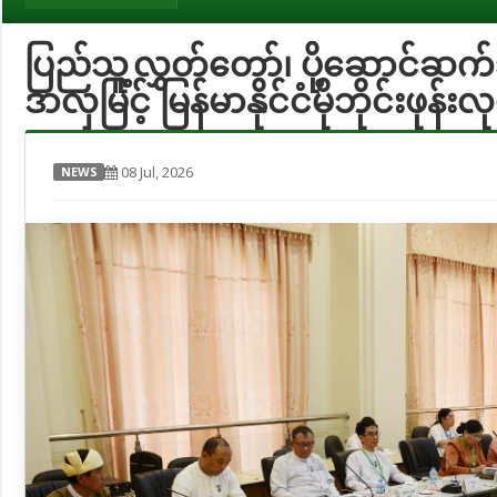
ပြည်သူ့လွှတ်တော်၊ ပို့ဆောင်ဆက်
ဒာလှမြင့် မြန်မာနိုင်ငံမိုဘိုင်းဖ
08 Jul, 2026
NEWS