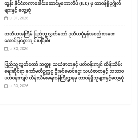
ထွန်း နိုင်ငံတကာခေါင်းဆောင်မှုကောလိပ် (ILC) မှ တာဝန်ရှိပုဂ္ဂိုလ်
များနှင့် တွေ့ဆုံ
Jul 31, 2026
တတိယအကြိမ် ပြည်သူ့လွှတ်တော် ဒုတိယပုံမှန်အစည်းအဝေး
အောင်မြင်စွာကျင်းပပြီးစီး
Jul 30, 2026
ပြည်သူ့လွှတ်တော် သတ္တု၊ သယံဇာတနှင့် ပတ်ဝန်းကျင် ထိန်းသိမ်း
ရေးဆိုင်ရာ ကော်မတီဥက္ကဋ္ဌ ဦးခင်မောင်ဋ္ဌေး သယံဇာတနှင့် သဘာဝ
ပတ်ဝန်းကျင် ထိန်းသိမ်းရေးဝန်ကြီးဌာနမှ တာဝန်ရှိသူများနှင့်တွေ့ဆုံ
Jul 30, 2026