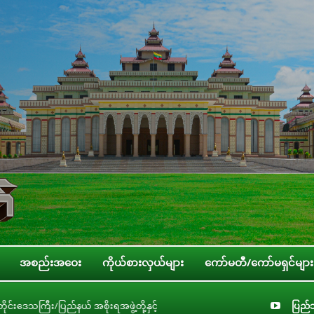
အစည်းအဝေး
ကိုယ်စားလှယ်များ
ကော်မတီ/ကော်မရှင်များ
ွဲ့တို့နှင့် လုပ်ငန်းညှိနှိုင်းအစည်းအဝေး ကျင်းပ
ပြည်သူ့လွှတ်တော် လူင
ပြည်သ