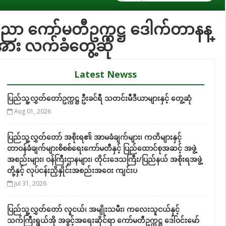
်းပညာ ကော်မတီဥက္ကဋ္ဌ ဒေါက်တာနန္
ဲ့အား လက်ခံတွေ့ဆုံ
Latest Newss
ပြည်သူ့လွှတ်တော်ဥက္ကဋ္ဌ ဦးခင်ရီ သတင်းမီဒီယာများနှင့် တွေ့ဆုံ
Aug 01, 2026
ပြည်သူ့လွှတ်တော် အစိုးရ၏ အာမခံချက်များ၊ ကတိများနှင့်
တာဝန်ခံချက်များစိစစ်ရေးကော်မတီနှင့် ပြည်ထောင်စုအဆင့် အဖွဲ့
အစည်းများ၊ ဝန်ကြီးဌာနများ၊ တိုင်းဒေသကြီး/ပြည်နယ် အစိုးရအဖွဲ့
တို့နှင့် လုပ်ငန်းညှိနှိုင်းအစည်းအဝေး ကျင်းပ
Jul 31, 2026
ပြည်သူ့လွှတ်တော် လူငယ်၊ အမျိုးသမီး၊ ကလေးသူငယ်နှင့်
သက်ကြီးရွယ်အို အခွင့်အရေးဆိုင်ရာ ကော်မတီဥက္ကဋ္ဌ ဒေါ်ဝင်းမော်