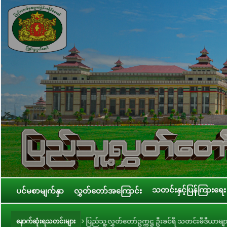
သတင်းနှင့်ပြန်ကြားရေး
ပင်မစာမျက်နှာ
လွှတ်တော်အကြောင်း
ြင်း
ပြည်သူ့လွှတ်တော်ဥက္ကဋ္ဌ ဦးခင်ရီ သတင်းမီဒီယာများနှင့် တွေ့ဆုံ
နောက်ဆုံးရသတင်းများ