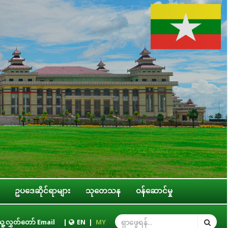
ဥပဒေဆိုင်ရာများ
သုတေသန
ဝန်ဆောင်မှု
ရေးကော်မတီနှင့် ပြည်ထောင်စုအဆင့် အဖွဲ့အစည်းများ၊ ဝန်ကြီးဌာနများ၊ တိုင်းဒေသက
ူ့လွှတ်တော် Email
|
EN
|
MY