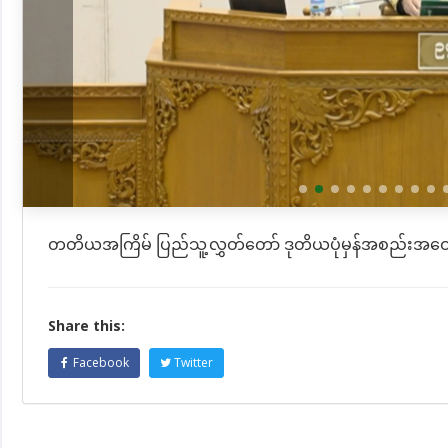
တတိယအကြိမ် ပြည်သူ့လွှတ်တော် ဒုတိယပုံမှန်အစည်းအဝေ
Share this:
Facebook
Twitter