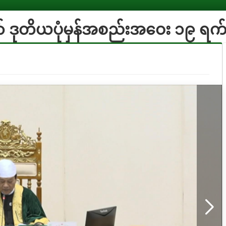
 ဒုတိယပုံမှန်အစည်းအဝေး ၁၉ ရက်