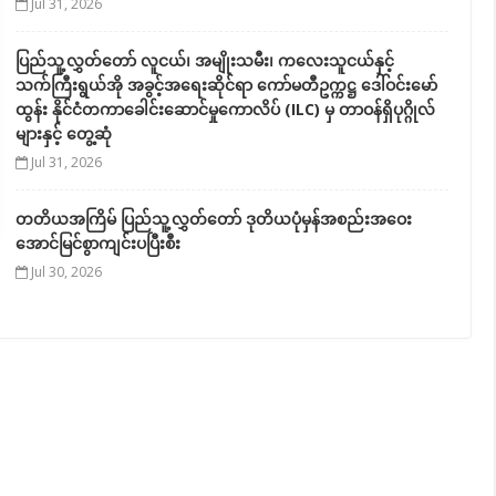
Jul 31, 2026
ပြည်သူ့လွှတ်တော် လူငယ်၊ အမျိုးသမီး၊ ကလေးသူငယ်နှင့်
သက်ကြီးရွယ်အို အခွင့်အရေးဆိုင်ရာ ကော်မတီဥက္ကဋ္ဌ ဒေါ်ဝင်းမော်
ထွန်း နိုင်ငံတကာခေါင်းဆောင်မှုကောလိပ် (ILC) မှ တာဝန်ရှိပုဂ္ဂိုလ်
များနှင့် တွေ့ဆုံ
Jul 31, 2026
တတိယအကြိမ် ပြည်သူ့လွှတ်တော် ဒုတိယပုံမှန်အစည်းအဝေး
အောင်မြင်စွာကျင်းပပြီးစီး
Jul 30, 2026