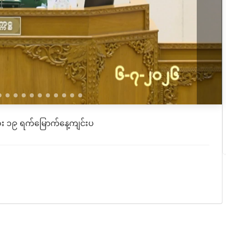
း ၁၉ ရက်မြောက်နေ့ကျင်းပ