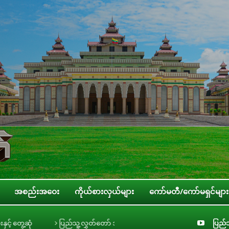
အစည်းအဝေး
ကိုယ်စားလှယ်များ
ကော်မတီ/ကော်မရှင်များ
ပြည်သူ့လွှတ်တော် အစိုးရ၏ အာမခံချက်များ၊ ကတိများနှင့် တာဝန်ခံချက်များစိစစ်
ပြည်သ