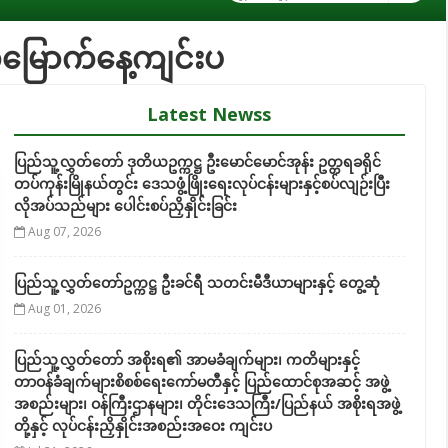
မြောက်နေ့ကျင်းပ
Latest Newss
ပြည်သူ့လွှတ်တော် ဒုတိယဥက္ကဋ္ဌ ဦးမောင်မောင်အုန်း ဥတ္တရခရိုင်
တပ်ကုန်းမြိုနယ်တွင်း ဒေသဖွံ့ဖြိုးရေးလုပ်ငန်းများနှင့်စပ်လျဉ်းပြီး
လိုအပ်သည်များ ပေါင်းစပ်ညှိနှိုင်းခြင်း
Aug 07, 2026
ပြည်သူ့လွှတ်တော်ဥက္ကဋ္ဌ ဦးခင်ရီ သတင်းမီဒီယာများနှင့် တွေ့ဆုံ
Aug 01, 2026
ပြည်သူ့လွှတ်တော် အစိုးရ၏ အာမခံချက်များ၊ ကတိများနှင့်
တာဝန်ခံချက်များစိစစ်ရေးကော်မတီနှင့် ပြည်ထောင်စုအဆင့် အဖွဲ့
အစည်းများ၊ ဝန်ကြီးဌာနများ၊ တိုင်းဒေသကြီး/ပြည်နယ် အစိုးရအဖွဲ့
တို့နှင့် လုပ်ငန်းညှိနှိုင်းအစည်းအဝေး ကျင်းပ