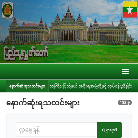
Toggl
naviga
ဒေသကြီး/ပြည်နယ် အစိုးရအဖွဲ့တို့နှင့် လုပ်ငန်းညှိနှိုင်းအစည်းအဝေး ကျင်းပ
နောက်ဆုံးရသတင်းများ
နောက်ဆုံးရသတင်းများ
182 ခု
ရှာဖွေပါ