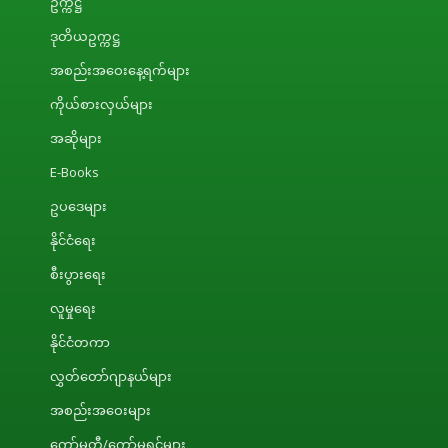
ဥက္ကဋ္ဌ
ဒုတိယဥက္ကဋ္ဌ
အစည်းအဝေးနေ့ရက်များ
ကိုယ်စားလှယ်များ
အဆိုများ
E-Books
ဥပဒေများ
နိုင်ငံရေး
စီးပွားရေး
လူမှုရေး
နိုင်ငံတကာ
လွှတ်တော်ဂျာနယ်များ
အစည်းအဝေးများ
ကော်မတီ/ကော်မရှင်များ