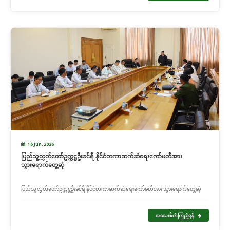
16 Jun, 2026
ပြည်သူ့လွှတ်တော်ဥက္ကဋ္ဌဦးခင်ရီ နိုင်ငံတကာဆက်ဆံရေးကော်မတီအား
သွားရောက်တွေ့ဆုံ
ပြည်သူ့လွှတ်တော်ဥက္ကဋ္ဌဦးခင်ရီ နိုင်ငံတကာဆက်ဆံရေးကော်မတီအား သွားရောက်တွေ့ဆုံ
အသေးစိတ်ကြည့်ရန်