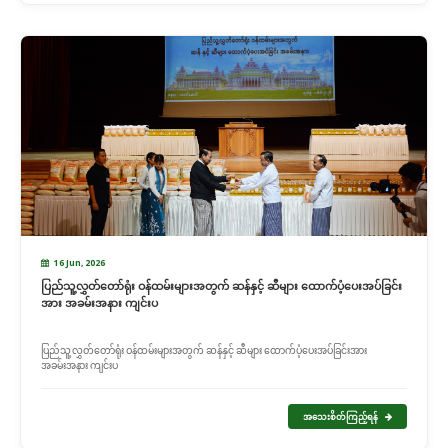
16 Jun, 2026
ပြည်သူ့လွှတ်တော်ရုံး ဝန်ထမ်းများအတွက် ဆန်နှင့် ဆီများ ထောက်ပံ့ပေးအပ်ခြင်း
အား အခမ်းအနား ကျင်းပ
ပြည်သူ့လွှတ်တော်ရုံး ဝန်ထမ်းများအတွက် ဆန်နှင့် ဆီများ ထောက်ပံ့ပေးအပ်ခြင်းအား
အခမ်းအနား ကျင်းပ
အသေးစိတ်ကြည့်ရန်