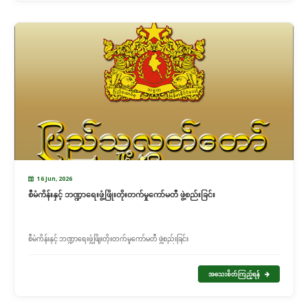
16 Jun, 2026
စီမံကိန်းနှင့် ဘဏ္ဍာရေးဖွံ့ဖြိုးတိုးတက်မှုကော်မတီ ဖွဲ့စည်းခြင်း
စီမံကိန်းနှင့် ဘဏ္ဍာရေးဖွံ့ဖြိုးတိုးတက်မှုကော်မတီ ဖွဲ့စည်းခြင်း
အသေးစိတ်ကြည့်ရန်