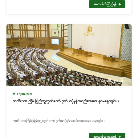
အသေးစိတ်ကြည့်ရန်
17 Jun, 2026
တတိယအကြိမ် ပြည်သူ့လွှတ်တော် ဒုတိယပုံမှန်အစည်းအဝေး နဝမနေ့ကျင်းပ
တတိယအကြိမ် ပြည်သူ့လွှတ်တော် ဒုတိယပုံမှန်အစည်းအဝေး နဝမနေ့ကျင်းပ
အသေးစိတ်ကြည့်ရန်