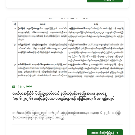
17 Jun, 2026
တတိယအကြိမ် ပြည်သူ့လွှတ်တော် ဒုတိယပုံမှန်အစည်းအဝေး နဝမနေ့
(၁၇-၆-၂၀၂၆) မေးမြန်းခဲ့သော မေးခွန်းများနှင့် ဖြေကြားချက် အကျဉ်းချုပ်
တတိယအကြိမ် ပြည်သူ့လွှတ်တော် ဒုတိယပုံမှန်အစည်းအဝေး နဝမနေ့ (၁၇-၆-၂၀၂၆) မေးမြန်း
ခဲ့သော မေးခွန်းများနှင့် ဖြေကြားချက် အကျဉ်...
အသေးစိတ်ကြည့်ရန်