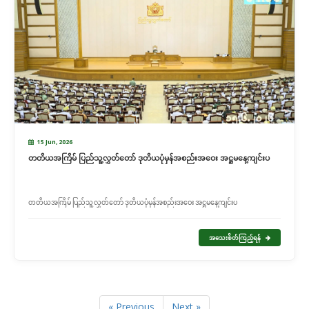
15 Jun, 2026
တတိယအကြိမ် ပြည်သူ့လွှတ်တော် ဒုတိယပုံမှန်အစည်းအဝေး အဋ္ဌမနေ့ကျင်းပ
တတိယအကြိမ် ပြည်သူ့လွှတ်တော် ဒုတိယပုံမှန်အစည်းအဝေး အဋ္ဌမနေ့ကျင်းပ
အသေးစိတ်ကြည့်ရန်
« Previous
Next »