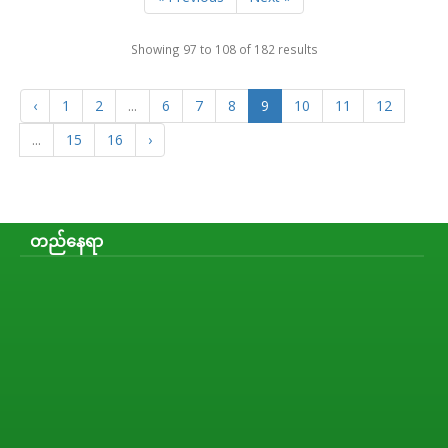
Showing
97
to
108
of
182
results
‹
1
2
...
6
7
8
9
10
11
12
...
15
16
›
တည်နေရာ