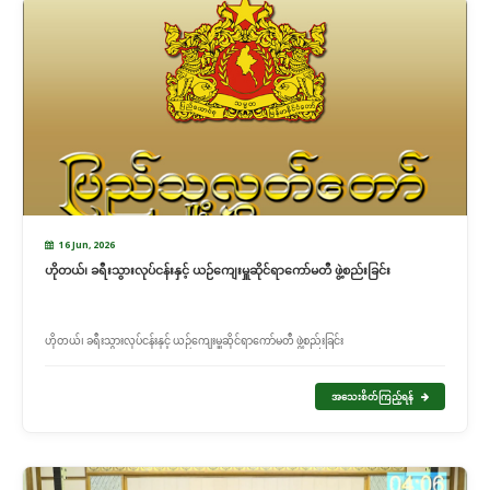
16 Jun, 2026
ဟိုတယ်၊ ခရီးသွားလုပ်ငန်းနှင့် ယဉ်ကျေးမှူဆိုင်ရာကော်မတီ ဖွဲ့စည်းခြင်း
ဟိုတယ်၊ ခရီးသွားလုပ်ငန်းနှင့် ယဉ်ကျေးမှူဆိုင်ရာကော်မတီ ဖွဲ့စည်းခြင်း
အသေးစိတ်ကြည့်ရန်