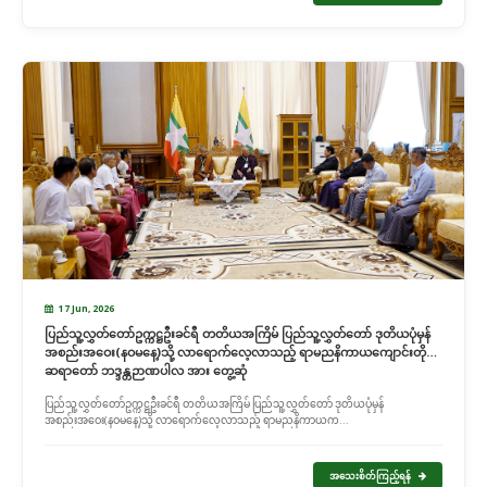
17 Jun, 2026
ပြည်သူ့လွှတ်တော်ဥက္ကဋ္ဌဦးခင်ရီ တတိယအကြိမ် ပြည်သူ့လွှတ်တော် ဒုတိယပုံမှန်
အစည်းအဝေး(နဝမနေ့)သို့ လာရောက်လေ့လာသည့် ရာမညနိကာယကျောင်းတိုက်
ဆရာတော် ဘဒ္ဒန္တဉာဏပါလ အား တွေ့ဆုံ
ပြည်သူ့လွှတ်တော်ဥက္ကဋ္ဌဦးခင်ရီ တတိယအကြိမ် ပြည်သူ့လွှတ်တော် ဒုတိယပုံမှန်
အစည်းအဝေး(နဝမနေ့)သို့ လာရောက်လေ့လာသည့် ရာမညနိကာယက...
အသေးစိတ်ကြည့်ရန်