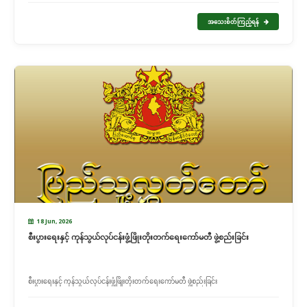
အသေးစိတ်ကြည့်ရန်
18 Jun, 2026
စီးပွားရေးနှင့် ကုန်သွယ်လုပ်ငန်းဖွံ့ဖြိုးတိုးတက်ရေးကော်မတီ ဖွဲ့စည်းခြင်း
စီးပွားရေးနှင့် ကုန်သွယ်လုပ်ငန်းဖွံ့ဖြိုးတိုးတက်ရေးကော်မတီ ဖွဲ့စည်းခြင်း