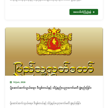
အသေးစိတ်ကြည့်ရန်
18 Jun, 2026
ပို့ဆောင်ဆက်သွယ်ရေး၊ ဒီဂျစ်တယ်နှင့် သိပ္ပံနည်းပညာကော်မတီ ဖွဲ့စည်းခြင်း
ပို့ဆောင်ဆက်သွယ်ရေး၊ ဒီဂျစ်တယ်နှင့် သိပ္ပံနည်းပညာကော်မတီ ဖွဲ့စည်းခြင်း