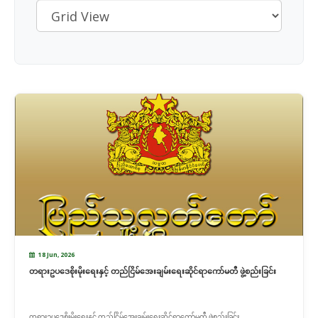
18 Jun, 2026
တရားဥပဒေစိုးမိုးရေးနှင့် တည်ငြိမ်အေးချမ်းရေးဆိုင်ရာကော်မတီ ဖွဲ့စည်းခြင်း
တရားဥပဒေစိုးမိုးရေးနှင့် တည်ငြိမ်အေးချမ်းရေးဆိုင်ရာကော်မတီ ဖွဲ့စည်းခြင်း