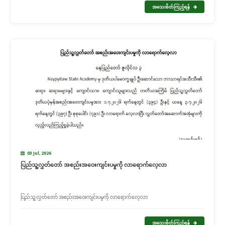
အသေးစိတ်ကြည့်ရန်
03 Jul, 2026
ပြည်သူ့လွှတ်တော် အစည်းအဝေးကျင်းပမှုကို လာရောက်လေ့လာ
ပြည်သူ့လွှတ်တော် အစည်းအဝေးကျင်းပမှုကို လာရောက်လေ့လာ
အသေးစိတ်ကြည့်ရန်