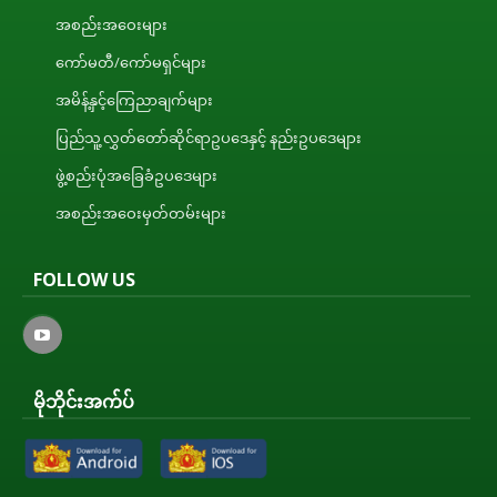
အစည်းအဝေးများ
ကော်မတီ/ကော်မရှင်များ
အမိန့်နှင့်ကြေညာချက်များ
ပြည်သူ့လွှတ်တော်ဆိုင်ရာဥပဒေနှင့် နည်းဥပဒေများ
ဖွဲ့စည်းပုံအခြေခံဥပဒေများ
အစည်းအဝေးမှတ်တမ်းများ
FOLLOW US
မိုဘိုင်းအက်ပ်