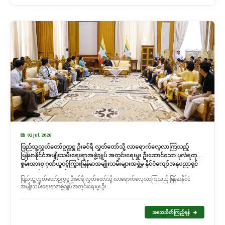
02 Jul, 2026
ပြည်သူ့လွှတ်တော်ဥက္ကဋ္ဌ ဦးခင်ရီ လွှတ်တော်သို့ လာရောက်လေ့လာကြသည့်
မြန်မာနိုင်ငံအမျိုးသမီးရေးရာအဖွဲ့ချုပ် အတွင်းရေးမှူး ဦးဆောင်သော ပုလဲရတု
စွမ်းအားစု ဂုဏ်ယူဝင့်ကြွားမြန်မာအမျိုးသမီးများအဖွဲ့မှ နိုင်ငံကျော်အနုပညာရှင်
များ အဖွဲ့အားတွေ့ဆုံ
ပြည်သူ့လွှတ်တော်ဥက္ကဋ္ဌ ဦးခင်ရီ လွှတ်တော်သို့ လာရောက်လေ့လာကြသည့် မြန်မာနိုင်ငံ
အမျိုးသမီးရေးရာအဖွဲ့ချုပ် အတွင်းရေးမှူး ဦး...
အသေးစိတ်ကြည့်ရန်