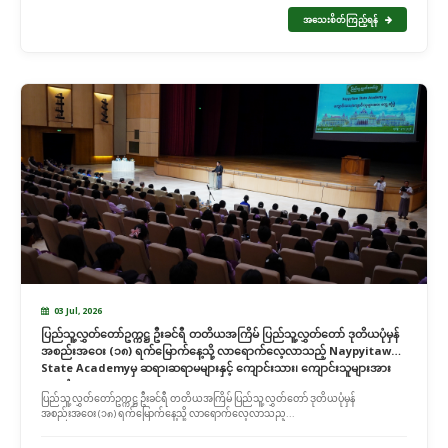
အသေးစိတ်ကြည့်ရန်
03 Jul, 2026
ပြည်သူ့လွှတ်တော်ဥက္ကဋ္ဌ ဦးခင်ရီ တတိယအကြိမ် ပြည်သူ့လွှတ်တော် ဒုတိယပုံမှန်
အစည်းအဝေး (၁၈) ရက်မြောက်နေ့သို့ လာရောက်လေ့လာသည့် Naypyitaw
State Academyမှ ဆရာ၊ဆရာမများနှင့် ကျောင်းသား၊ ကျောင်းသူများအား
တွေ့ဆုံ
ပြည်သူ့လွှတ်တော်ဥက္ကဋ္ဌ ဦးခင်ရီ တတိယအကြိမ် ပြည်သူ့လွှတ်တော် ဒုတိယပုံမှန်
အစည်းအဝေး (၁၈) ရက်မြောက်နေ့သို့ လာရောက်လေ့လာသည့...