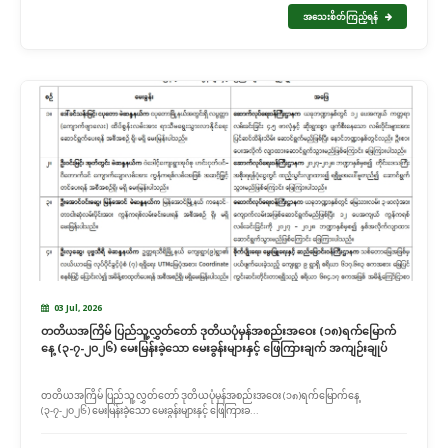
အသေးစိတ်ကြည့်ရန်
03 Jul, 2026
တတိယအကြိမ် ပြည်သူ့လွှတ်တော် ဒုတိယပုံမှန်အစည်းအဝေး (၁၈)ရက်မြောက်
နေ့ (၃-၇-၂၀၂၆) မေးမြန်းခဲ့သော မေးခွန်းများနှင့် ဖြေကြားချက် အကျဉ်းချုပ်
တတိယအကြိမ် ပြည်သူ့လွှတ်တော် ဒုတိယပုံမှန်အစည်းအဝေး (၁၈)ရက်မြောက်နေ့
(၃-၇-၂၀၂၆) မေးမြန်းခဲ့သော မေးခွန်းများနှင့် ဖြေကြားခ...