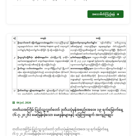
အသေးစိတ်ကြည့်ရန်
06 Jul, 2026
တတိယအကြိမ် ပြည်သူ့လွှတ်တော် ဒုတိယပုံမှန်အစည်းအဝေး ၁၉ ရက်မြောက်နေ့
(၆-၇-၂၀၂၆) မေးမြန်းခဲ့သော မေးခွန်းများနှင့် ဖြေကြားချက် အကျဉ်းချုပ်
တတိယအကြိမ် ပြည်သူ့လွှတ်တော် ဒုတိယပုံမှန်အစည်းအဝေး ၁၉ ရက်မြောက်နေ့
(၆-၇-၂၀၂၆) မေးမြန်းခဲ့သော မေးခွန်းများနှင့် ဖြေကြားချက...