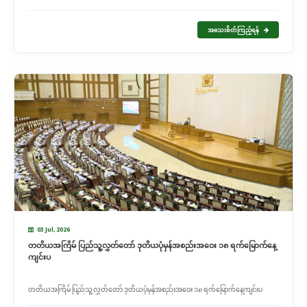
အသေးစိတ်ကြည့်ရန်
03 Jul, 2026
တတိယအကြိမ် ပြည်သူ့လွှတ်တော် ဒုတိယပုံမှန်အစည်းအဝေး ၁၈ ရက်မြောက်နေ့
ကျင်းပ
တတိယအကြိမ် ပြည်သူ့လွှတ်တော် ဒုတိယပုံမှန်အစည်းအဝေး ၁၈ ရက်မြောက်နေ့ကျင်းပ