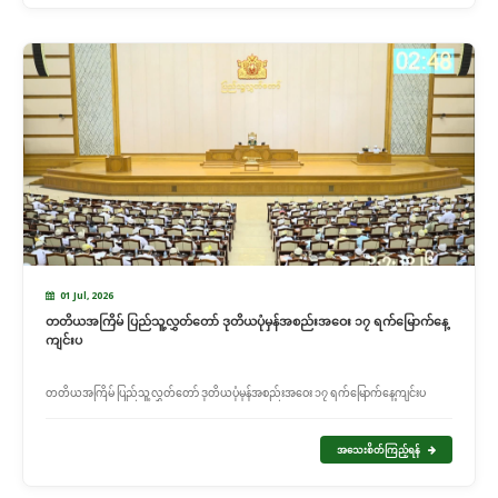
01 Jul, 2026
တတိယအကြိမ် ပြည်သူ့လွှတ်တော် ဒုတိယပုံမှန်အစည်းအဝေး ၁၇ ရက်မြောက်နေ့
ကျင်းပ
တတိယအကြိမ် ပြည်သူ့လွှတ်တော် ဒုတိယပုံမှန်အစည်းအဝေး ၁၇ ရက်မြောက်နေ့ကျင်းပ
အသေးစိတ်ကြည့်ရန်