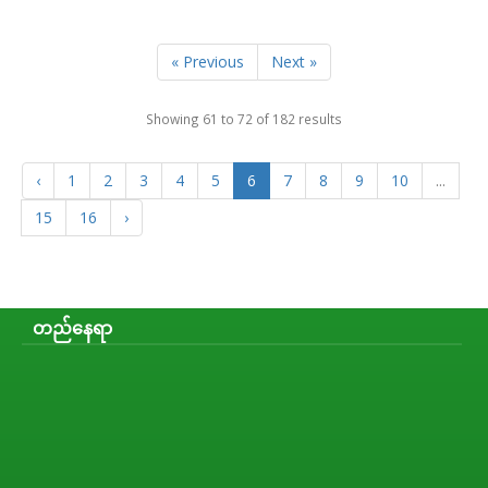
« Previous
Next »
Showing
61
to
72
of
182
results
‹
1
2
3
4
5
6
7
8
9
10
...
15
16
›
တည်နေရာ