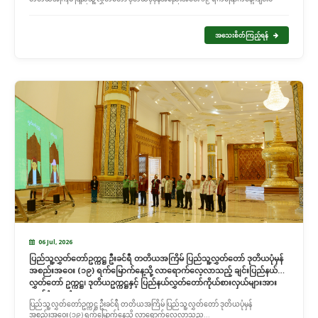
အသေးစိတ်ကြည့်ရန်
06 Jul, 2026
ပြည်သူ့လွှတ်တော်ဥက္ကဋ္ဌ ဦးခင်ရီ တတိယအကြိမ် ပြည်သူ့လွှတ်တော် ဒုတိယပုံမှန်
အစည်းအဝေး (၁၉) ရက်မြောက်နေ့သို့ လာရောက်လေ့လာသည့် ချင်းပြည်နယ်
လွှတ်တော် ဥက္ကဋ္ဌ၊ ဒုတိယဥက္ကဋ္ဌနှင့် ပြည်နယ်လွှတ်တော်ကိုယ်စားလှယ်များအား
လက်ခံတွေ့ဆုံ
ပြည်သူ့လွှတ်တော်ဥက္ကဋ္ဌ ဦးခင်ရီ တတိယအကြိမ် ပြည်သူ့လွှတ်တော် ဒုတိယပုံမှန်
အစည်းအဝေး (၁၉) ရက်မြောက်နေ့သို့ လာရောက်လေ့လာသည့...