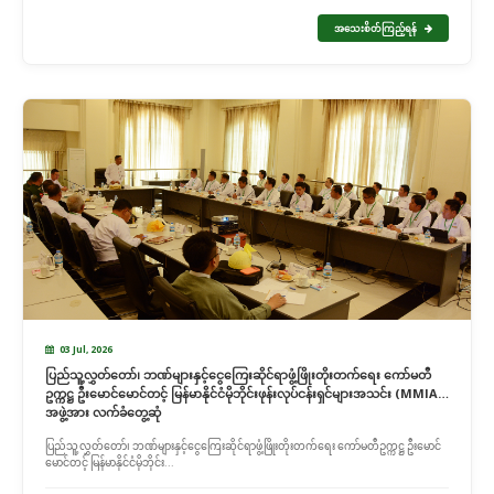
အသေးစိတ်ကြည့်ရန်
03 Jul, 2026
ပြည်သူ့လွှတ်တော်၊ ဘဏ်များနှင့်ငွေကြေးဆိုင်ရာဖွံ့ဖြိုးတိုးတက်ရေး ကော်မတီ
ဥက္ကဋ္ဌ ဦးမောင်မောင်တင့် မြန်မာနိုင်ငံမိုဘိုင်းဖုန်းလုပ်ငန်းရှင်များအသင်း (MMIA)
အဖွဲ့အား လက်ခံတွေ့ဆုံ
ပြည်သူ့လွှတ်တော်၊ ဘဏ်များနှင့်ငွေကြေးဆိုင်ရာဖွံ့ဖြိုးတိုးတက်ရေး ကော်မတီဥက္ကဋ္ဌ ဦးမောင်
မောင်တင့် မြန်မာနိုင်ငံမိုဘိုင်း...