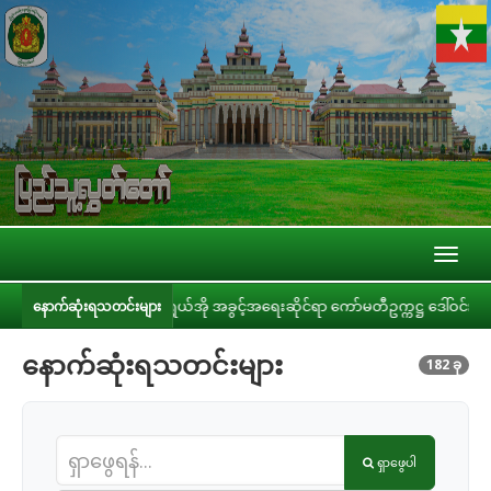
Toggl
naviga
အခွင့်အရေးဆိုင်ရာ ကော်မတီဥက္ကဋ္ဌ ဒေါ်ဝင်းမော်ထွန်း နိုင်ငံတကာခေါင်းဆောင်မှုကော
နောက်ဆုံးရသတင်းများ
နောက်ဆုံးရသတင်းများ
182 ခု
ရှာဖွေပါ