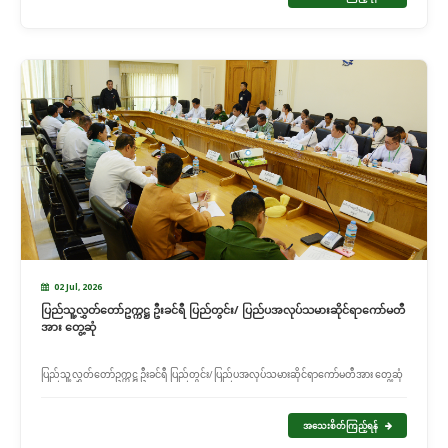
02 Jul, 2026
ပြည်သူ့လွှတ်တော်ဥက္ကဋ္ဌ ဦးခင်ရီ ပြည်တွင်း/ ပြည်ပအလုပ်သမားဆိုင်ရာကော်မတီ
အား တွေ့ဆုံ
ပြည်သူ့လွှတ်တော်ဥက္ကဋ္ဌ ဦးခင်ရီ ပြည်တွင်း/ ပြည်ပအလုပ်သမားဆိုင်ရာကော်မတီအား တွေ့ဆုံ
အသေးစိတ်ကြည့်ရန်