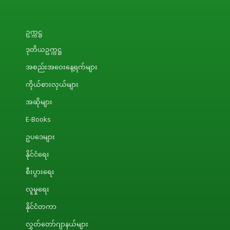
ဥက္ကဋ္ဌ
ဒုတိယဥက္ကဋ္ဌ
အစည်းအဝေးနေ့ရက်များ
ကိုယ်စားလှယ်များ
အဆိုများ
E-Books
ဥပဒေများ
နိုင်ငံရေး
စီးပွားရေး
လူမှုရေး
နိုင်ငံတကာ
လွှတ်တော်ဂျာနယ်များ