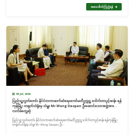
အသေးစိတ်ကြည့်ရန်
03 Jul, 2026
ပြည်သူ့လွှတ်တော်၊ နိုင်ငံတကာဆက်ဆံရေးကော်မတီဥက္ကဋ္ဌ ဒေါက်တာပွင့်ဆန်း ရန်
ကုန်မြို့၊ တရုတ်သံရုံးမှ သံမှူး Mr.Wang Daopan ဦးဆောင်သောအဖွဲ့အား
လက်ခံတွေ့ဆုံ
ပြည်သူ့လွှတ်တော်၊ နိုင်ငံတကာဆက်ဆံရေးကော်မတီဥက္ကဋ္ဌ ဒေါက်တာပွင့်ဆန်း ရန်ကုန်မြို့၊
တရုတ်သံရုံးမှ သံမှူး Mr.Wang Daopan ဦး...