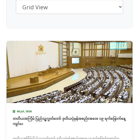
06 Jul, 2026
တတိယအကြိမ် ပြည်သူ့လွှတ်တော် ဒုတိယပုံမှန်အစည်းအဝေး ၁၉ ရက်မြောက်နေ့
ကျင်းပ
တတိယအကြိမ် ပြည်သူ့လွှတ်တော် ဒုတိယပုံမှန်အစည်းအဝေး ၁၉ ရက်မြောက်နေ့ကျင်းပ