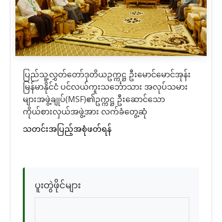
ပြည်သူ့လွှတ်တော်ဒုတိယဥက္ကဋ္ဌ ဦးမောင်မောင်အုန်း
မြန်မာနိုင်ငံ ပင်လယ်ကူးသင်္ဘောသား အလုပ်သမား
များအဖွဲ့ချုပ်(MSF)၏ဥက္ကဋ္ဌ ဦးဆောင်သော
ကိုယ်စားလှယ်အဖွဲ့အား လက်ခံတွေ့ဆုံ
သတင်းအပြည့်အစုံဖတ်ရန်
ပူးတွဲဖိုင်များ