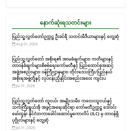
နောက်ဆုံးရသတင်းများ
ပြည်သူ့လွှတ်တော်ဥက္ကဋ္ဌ ဦးခင်ရီ သတင်းမီဒီယာများနှင့် တွေ့ဆုံ
Aug 01, 2026
ပြည်သူ့လွှတ်တော် အစိုးရ၏ အာမခံချက်များ၊ ကတိများနှင့်
တာဝန်ခံချက်များစိစစ်ရေးကော်မတီနှင့် ပြည်ထောင်စုအဆင့်
အဖွဲ့အစည်းများ၊ ဝန်ကြီးဌာနများ၊ တိုင်းဒေသကြီး/ပြည်နယ်
အစိုးရအဖွဲ့တို့နှင့် လုပ်ငန်းညှိနှိုင်းအစည်းအဝေး ကျင်းပ
Jul 31, 2026
ပြည်သူ့လွှတ်တော် လူငယ်၊ အမျိုးသမီး၊ ကလေးသူငယ်နှင့်
သက်ကြီးရွယ်အို အခွင့်အရေးဆိုင်ရာ ကော်မတီဥက္ကဋ္ဌ ဒေါ်ဝင်း
မော်ထွန်း နိုင်ငံတကာခေါင်းဆောင်မှုကောလိပ် (ILC) မှ တာဝန်ရှိ
ပုဂ္ဂိုလ်များနှင့် တွေ့ဆုံ
Jul 31, 2026