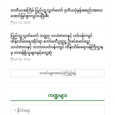
တတိယအကြိမ် ပြည်သူ့လွှတ်တော် ဒုတိယပုံမှန်အစည်းအဝေး
အောင်မြင်စွာကျင်းပပြီးစီး
Jul 30, 2026
ပြည်သူ့လွှတ်တော် သတ္တု၊ သယံဇာတနှင့် ပတ်ဝန်းကျင်
ထိန်းသိမ်းရေးဆိုင်ရာ ကော်မတီဥက္ကဋ္ဌ ဦးခင်မောင်ဋ္ဌေး
သယံဇာတနှင့် သဘာဝပတ်ဝန်းကျင် ထိန်းသိမ်းရေးဝန်ကြီးဌာန
မှ တာဝန်ရှိသူများနှင့်တွေ့ဆုံ
Jul 30, 2026
သတင်းများအားလုံးကြည့်ရန်
ကဏ္ဍများ
နိုင်ငံရေး