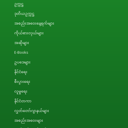
ဥက္ကဋ္ဌ
ဒုတိယဥက္ကဋ္ဌ
အစည်းအဝေးနေ့ရက်များ
ကိုယ်စားလှယ်များ
အဆိုများ
E-Books
ဥပဒေများ
နိုင်ငံရေး
စီးပွားရေး
လူမှုရေး
နိုင်ငံတကာ
လွှတ်တော်ဂျာနယ်များ
အစည်းအဝေးများ