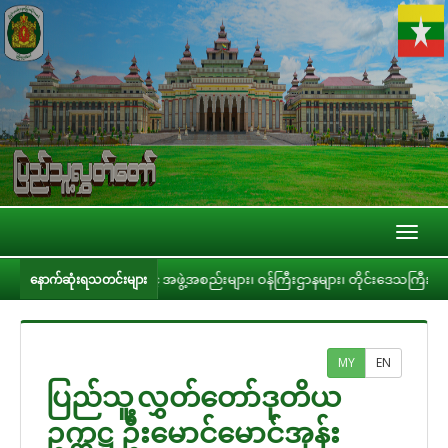
Toggl
naviga
ောင်စုအဆင့် အဖွဲ့အစည်းများ၊ ဝန်ကြီးဌာနများ၊ တိုင်းဒေသကြီး/ပြည်နယ် အစိုးရအဖွဲ
နောက်ဆုံးရသတင်းများ
MY
EN
ပြည်သူ့လွှတ်တော်ဒုတိယ
ဥက္ကဋ္ဌ ဦးမောင်မောင်အုန်း