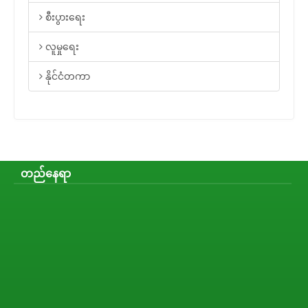
စီးပွားရေး
လူမှုရေး
နိုင်ငံတကာ
တည်နေရာ