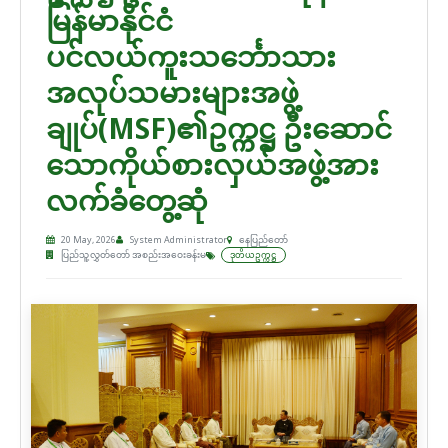
မြန်မာနိုင်ငံ
ပင်လယ်ကူးသင်္ဘောသား
အလုပ်သမားများအဖွဲ့
ချုပ်(MSF)၏ဥက္ကဋ္ဌ ဦးဆောင်
သောကိုယ်စားလှယ်အဖွဲ့အား
လက်ခံတွေ့ဆုံ
20 May, 2026
System Administrator
နေပြည်တော်
ပြည်သူ့လွှတ်တော် အစည်းအဝေးခန်းမ
ဒုတိယဥက္ကဋ္ဌ