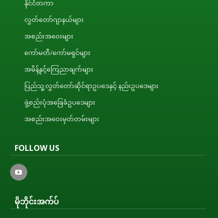
နိုင်ငံတကာ
လွှတ်တော်ဂျာနယ်များ
အစည်းအဝေးများ
ကော်မတီ/ကော်မရှင်များ
အမိန့်နှင့်ကြေညာချက်များ
ပြည်သူ့လွှတ်တော်ဆိုင်ရာဥပဒေနှင့် နည်းဥပဒေများ
ဖွဲ့စည်းပုံအခြေခံဥပဒေများ
အစည်းအဝေးမှတ်တမ်းများ
FOLLOW US
မိုဘိုင်းအက်ပ်