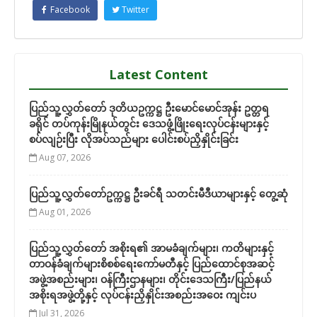
Facebook
Twitter
Latest Content
ပြည်သူ့လွှတ်တော် ဒုတိယဥက္ကဋ္ဌ ဦးမောင်မောင်အုန်း ဥတ္တရ
ခရိုင် တပ်ကုန်းမြိုနယ်တွင်း ဒေသဖွံ့ဖြိုးရေးလုပ်ငန်းများနှင့်
စပ်လျဉ်းပြီး လိုအပ်သည်များ ပေါင်းစပ်ညှိနှိုင်းခြင်း
Aug 07, 2026
ပြည်သူ့လွှတ်တော်ဥက္ကဋ္ဌ ဦးခင်ရီ သတင်းမီဒီယာများနှင့် တွေ့ဆုံ
Aug 01, 2026
ပြည်သူ့လွှတ်တော် အစိုးရ၏ အာမခံချက်များ၊ ကတိများနှင့်
တာဝန်ခံချက်များစိစစ်ရေးကော်မတီနှင့် ပြည်ထောင်စုအဆင့်
အဖွဲ့အစည်းများ၊ ဝန်ကြီးဌာနများ၊ တိုင်းဒေသကြီး/ပြည်နယ်
အစိုးရအဖွဲ့တို့နှင့် လုပ်ငန်းညှိနှိုင်းအစည်းအဝေး ကျင်းပ
Jul 31, 2026