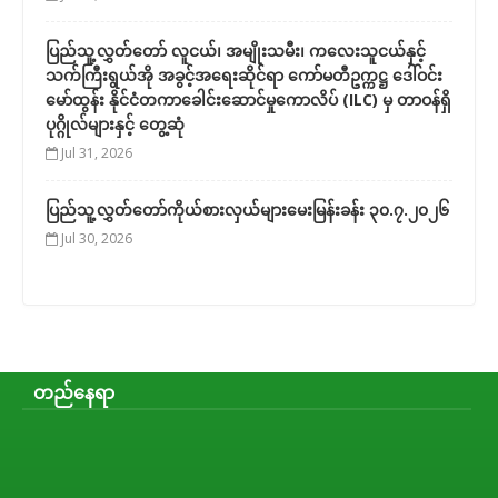
ပြည်သူ့လွှတ်တော် လူငယ်၊ အမျိုးသမီး၊ ကလေးသူငယ်နှင့်
သက်ကြီးရွယ်အို အခွင့်အရေးဆိုင်ရာ ကော်မတီဥက္ကဋ္ဌ ဒေါ်ဝင်း
မော်ထွန်း နိုင်ငံတကာခေါင်းဆောင်မှုကောလိပ် (ILC) မှ တာဝန်ရှိ
ပုဂ္ဂိုလ်များနှင့် တွေ့ဆုံ
Jul 31, 2026
ပြည်သူ့လွှတ်တော်ကိုယ်စားလှယ်များမေးမြန်းခန်း ၃၀.၇.၂၀၂၆
Jul 30, 2026
တည်နေရာ