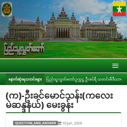
Toggl
naviga
နှိုင်းခြင်း
ပြည်သူ့လွှတ်တော်ဥက္ကဋ္ဌ ဦးခင်ရီ သတင်းမီဒီယာများနှင့် တွေ့ဆ
နောက်ဆုံးရသတင်းများ
(က)-ဦးခင်မောင်သန်း(ကလေး
မဲဆန္ဒနယ်) မေးခွန်း
10 Jun, 2026
QUESTION_AND_ANSWER