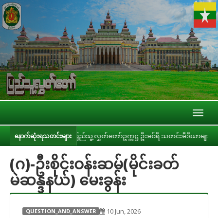
Toggl
naviga
ိုင်းခြင်း
ပြည်သူ့လွှတ်တော်ဥက္ကဋ္ဌ ဦးခင်ရီ သတင်းမီဒီယာများနှင့် တွေ့ဆု
နောက်ဆုံးရသတင်းများ
(ဂ)-ဦးစိုင်းဝန်းဆမ်(မိုင်းခတ်
မဲဆန္ဒနယ်) မေးခွန်း
10 Jun, 2026
QUESTION_AND_ANSWER