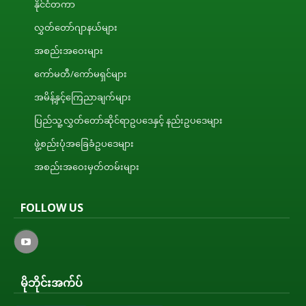
နိုင်ငံတကာ
လွှတ်တော်ဂျာနယ်များ
အစည်းအဝေးများ
ကော်မတီ/ကော်မရှင်များ
အမိန့်နှင့်ကြေညာချက်များ
ပြည်သူ့လွှတ်တော်ဆိုင်ရာဥပဒေနှင့် နည်းဥပဒေများ
ဖွဲ့စည်းပုံအခြေခံဥပဒေများ
အစည်းအဝေးမှတ်တမ်းများ
FOLLOW US
မိုဘိုင်းအက်ပ်