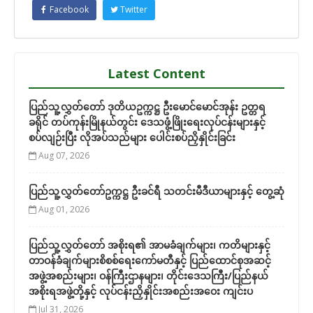
Facebook
Twitter
Latest Content
ပြည်သူ့လွှတ်တော် ဒုတိယဥက္ကဋ္ဌ ဦးမောင်မောင်အုန်း ဥတ္တရ
ခရိုင် တပ်ကုန်းမြိုနယ်တွင်း ဒေသဖွံ့ဖြိုးရေးလုပ်ငန်းများနှင့်
စပ်လျဉ်းပြီး လိုအပ်သည်များ ပေါင်းစပ်ညှိနှိုင်းခြင်း
Aug 07, 2026
ပြည်သူ့လွှတ်တော်ဥက္ကဋ္ဌ ဦးခင်ရီ သတင်းမီဒီယာများနှင့် တွေ့ဆုံ
Aug 01, 2026
ပြည်သူ့လွှတ်တော် အစိုးရ၏ အာမခံချက်များ၊ ကတိများနှင့်
တာဝန်ခံချက်များစိစစ်ရေးကော်မတီနှင့် ပြည်ထောင်စုအဆင့်
အဖွဲ့အစည်းများ၊ ဝန်ကြီးဌာနများ၊ တိုင်းဒေသကြီး/ပြည်နယ်
အစိုးရအဖွဲ့တို့နှင့် လုပ်ငန်းညှိနှိုင်းအစည်းအဝေး ကျင်းပ
Jul 31, 2026