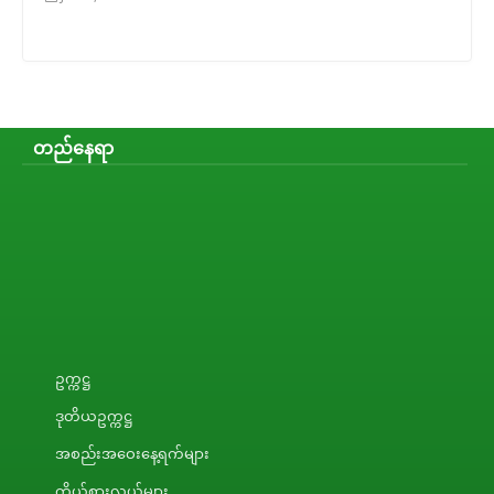
တည်နေရာ
ဥက္ကဋ္ဌ
ဒုတိယဥက္ကဋ္ဌ
အစည်းအဝေးနေ့ရက်များ
ကိုယ်စားလှယ်များ