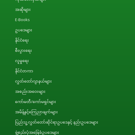
အဆိုများ
E-Books
ဥပဒေများ
နိုင်ငံရေး
စီးပွားရေး
လူမှုရေး
နိုင်ငံတကာ
လွှတ်တော်ဂျာနယ်များ
အစည်းအဝေးများ
ကော်မတီ/ကော်မရှင်များ
အမိန့်နှင့်ကြေညာချက်များ
ပြည်သူ့လွှတ်တော်ဆိုင်ရာဥပဒေနှင့် နည်းဥပဒေများ
ဖွဲ့စည်းပုံအခြေခံဥပဒေများ