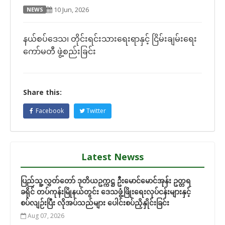
10 Jun, 2026
NEWS
နယ်စပ်ဒေသ၊ တိုင်းရင်းသားရေးရာနှင့် ငြိမ်းချမ်းရေး
ကော်မတီ ဖွဲ့စည်းခြင်း
Share this:
Facebook
Twitter
Latest Newss
ပြည်သူ့လွှတ်တော် ဒုတိယဥက္ကဋ္ဌ ဦးမောင်မောင်အုန်း ဥတ္တရ
ခရိုင် တပ်ကုန်းမြိုနယ်တွင်း ဒေသဖွံ့ဖြိုးရေးလုပ်ငန်းများနှင့်
စပ်လျဉ်းပြီး လိုအပ်သည်များ ပေါင်းစပ်ညှိနှိုင်းခြင်း
Aug 07, 2026