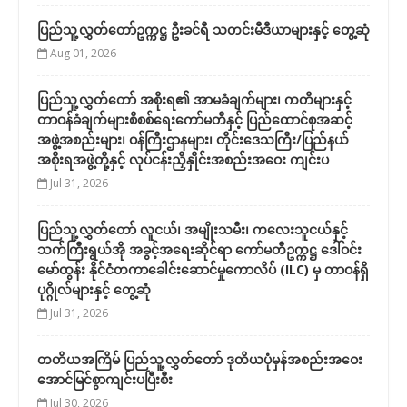
ပြည်သူ့လွှတ်တော်ဥက္ကဋ္ဌ ဦးခင်ရီ သတင်းမီဒီယာများနှင့် တွေ့ဆုံ
Aug 01, 2026
ပြည်သူ့လွှတ်တော် အစိုးရ၏ အာမခံချက်များ၊ ကတိများနှင့်
တာဝန်ခံချက်များစိစစ်ရေးကော်မတီနှင့် ပြည်ထောင်စုအဆင့်
အဖွဲ့အစည်းများ၊ ဝန်ကြီးဌာနများ၊ တိုင်းဒေသကြီး/ပြည်နယ်
အစိုးရအဖွဲ့တို့နှင့် လုပ်ငန်းညှိနှိုင်းအစည်းအဝေး ကျင်းပ
Jul 31, 2026
ပြည်သူ့လွှတ်တော် လူငယ်၊ အမျိုးသမီး၊ ကလေးသူငယ်နှင့်
သက်ကြီးရွယ်အို အခွင့်အရေးဆိုင်ရာ ကော်မတီဥက္ကဋ္ဌ ဒေါ်ဝင်း
မော်ထွန်း နိုင်ငံတကာခေါင်းဆောင်မှုကောလိပ် (ILC) မှ တာဝန်ရှိ
ပုဂ္ဂိုလ်များနှင့် တွေ့ဆုံ
Jul 31, 2026
တတိယအကြိမ် ပြည်သူ့လွှတ်တော် ဒုတိယပုံမှန်အစည်းအဝေး
အောင်မြင်စွာကျင်းပပြီးစီး
Jul 30, 2026