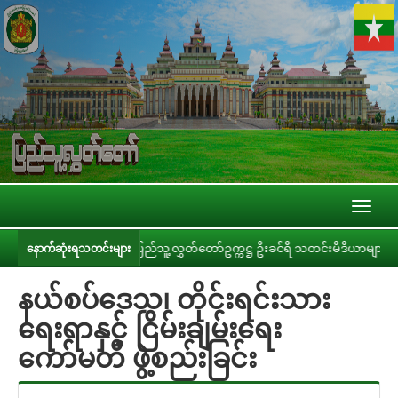
Toggl
naviga
နှိုင်းခြင်း
ပြည်သူ့လွှတ်တော်ဥက္ကဋ္ဌ ဦးခင်ရီ သတင်းမီဒီယာများနှင့် တွေ့ဆ
နောက်ဆုံးရသတင်းများ
နယ်စပ်ဒေသ၊ တိုင်းရင်းသား
ရေးရာနှင့် ငြိမ်းချမ်းရေး
ကော်မတီ ဖွဲ့စည်းခြင်း