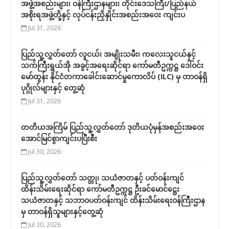
အဖွဲ့အစည်းများ၊ ဝန်ကြီးဌာနများ၊ တိုင်းဒေသကြီး/ပြည်နယ်
အစိုးရအဖွဲ့တို့နှင့် လုပ်ငန်းညှိနှိုင်းအစည်းအဝေး ကျင်းပ
Jul 31, 2026
ပြည်သူ့လွှတ်တော် လူငယ်၊ အမျိုးသမီး၊ ကလေးသူငယ်နှင့်
သက်ကြီးရွယ်အို အခွင့်အရေးဆိုင်ရာ ကော်မတီဥက္ကဋ္ဌ ဒေါ်ဝင်း
မော်ထွန်း နိုင်ငံတကာခေါင်းဆောင်မှုကောလိပ် (ILC) မှ တာဝန်ရှိ
ပုဂ္ဂိုလ်များနှင့် တွေ့ဆုံ
Jul 31, 2026
တတိယအကြိမ် ပြည်သူ့လွှတ်တော် ဒုတိယပုံမှန်အစည်းအဝေး
အောင်မြင်စွာကျင်းပပြီးစီး
Jul 30, 2026
ပြည်သူ့လွှတ်တော် သတ္တု၊ သယံဇာတနှင့် ပတ်ဝန်းကျင်
ထိန်းသိမ်းရေးဆိုင်ရာ ကော်မတီဥက္ကဋ္ဌ ဦးခင်မောင်ဋ္ဌေး
သယံဇာတနှင့် သဘာဝပတ်ဝန်းကျင် ထိန်းသိမ်းရေးဝန်ကြီးဌာန
မှ တာဝန်ရှိသူများနှင့်တွေ့ဆုံ
Jul 30, 2026