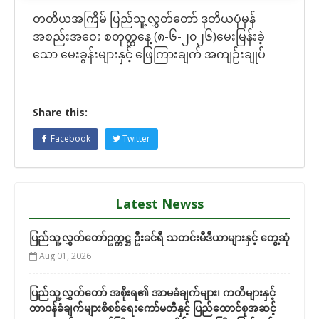
တတိယအကြိမ် ပြည်သူ့လွှတ်တော် ဒုတိယပုံမှန်
အစည်းအဝေး စတုတ္ထနေ့ (၈-၆-၂၀၂၆)မေးမြန်းခဲ့
သော မေးခွန်းများနှင့် ဖြေကြားချက် အကျဉ်းချုပ်
Share this:
Facebook
Twitter
Latest Newss
ပြည်သူ့လွှတ်တော်ဥက္ကဋ္ဌ ဦးခင်ရီ သတင်းမီဒီယာများနှင့် တွေ့ဆုံ
Aug 01, 2026
ပြည်သူ့လွှတ်တော် အစိုးရ၏ အာမခံချက်များ၊ ကတိများနှင့်
တာဝန်ခံချက်များစိစစ်ရေးကော်မတီနှင့် ပြည်ထောင်စုအဆင့်