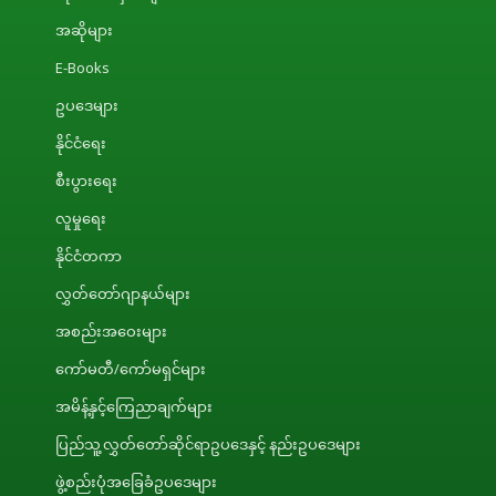
အဆိုများ
E-Books
ဥပဒေများ
နိုင်ငံရေး
စီးပွားရေး
လူမှုရေး
နိုင်ငံတကာ
လွှတ်တော်ဂျာနယ်များ
အစည်းအဝေးများ
ကော်မတီ/ကော်မရှင်များ
အမိန့်နှင့်ကြေညာချက်များ
ပြည်သူ့လွှတ်တော်ဆိုင်ရာဥပဒေနှင့် နည်းဥပဒေများ
ဖွဲ့စည်းပုံအခြေခံဥပဒေများ