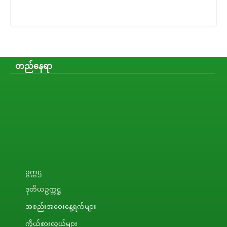
တည်နေရာ
ဥက္ကဋ္ဌ
ဒုတိယဥက္ကဋ္ဌ
အစည်းအဝေးနေ့ရက်များ
ကိုယ်စားလှယ်များ