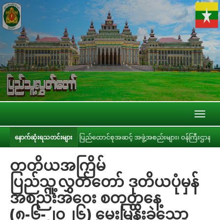
Toggl
naviga
စ်ရေးကော်မတီနှင့် ပြည်ထောင်စုအဆင့် အဖွဲ့အစည်းများ၊ ဝန်ကြီးဌာနများ၊ တိုင်းဒေ
နောက်ဆုံးရသတင်းများ
တတိယအကြိမ်
ပြည်သူ့လွှတ်တော် ဒုတိယပုံမှန်
အစည်းအဝေး စတုတ္ထနေ့
(၈-၆-၂၀၂၆) မေးမြန်းခဲ့သော