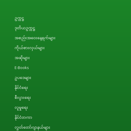
ဥက္ကဋ္ဌ
ဒုတိယဥက္ကဋ္ဌ
အစည်းအဝေးနေ့ရက်များ
ကိုယ်စားလှယ်များ
အဆိုများ
E-Books
ဥပဒေများ
နိုင်ငံရေး
စီးပွားရေး
လူမှုရေး
နိုင်ငံတကာ
လွှတ်တော်ဂျာနယ်များ