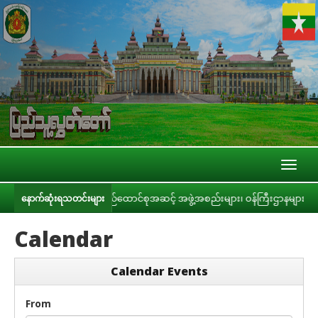
Toggl
naviga
်ရေးကော်မတီနှင့် ပြည်ထောင်စုအဆင့် အဖွဲ့အစည်းများ၊ ဝန်ကြီးဌာနများ၊ တိုင်းဒေသက
နောက်ဆုံးရသတင်းများ
Calendar
Calendar Events
From