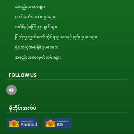
အစည်းအဝေးများ
ကော်မတီ/ကော်မရှင်များ
အမိန့်နှင့်ကြေညာချက်များ
ပြည်သူ့လွှတ်တော်ဆိုင်ရာဥပဒေနှင့် နည်းဥပဒေများ
ဖွဲ့စည်းပုံအခြေခံဥပဒေများ
အစည်းအဝေးမှတ်တမ်းများ
FOLLOW US
မိုဘိုင်းအက်ပ်