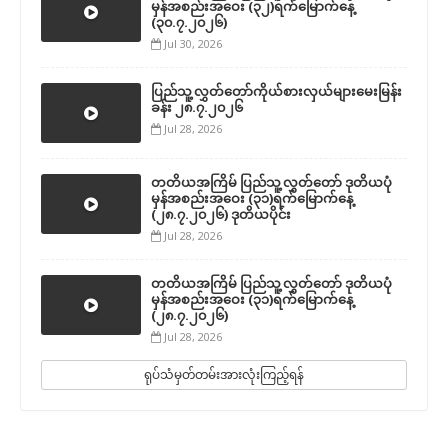
မှန်အစည်းအဝေး (၃၂)ရက်မြောက်နေ့
(၃၀.၇.၂၀၂၆)
Jul 30, 2026
ပြည်သူ့လွှတ်တော်ကိုယ်စားလှယ်များမေးမြန်း
ခန်း ၂၈.၇.၂၀၂၆
Jul 28, 2026
တတိယအကြိမ် ပြည်သူ့လွှတ်တော် ဒုတိယပုံ
မှန်အစည်းအဝေး (၃၁)ရက်မြောက်နေ့
(၂၈.၇.၂၀၂၆) ဒုတိယပိုင်း
Jul 28, 2026
တတိယအကြိမ် ပြည်သူ့လွှတ်တော် ဒုတိယပုံ
မှန်အစည်းအဝေး (၃၁)ရက်မြောက်နေ့
(၂၈.၇.၂၀၂၆)
Jul 28, 2026
ရုပ်သံမှတ်တမ်းအားလုံးကြည့်ရန်