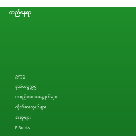
တည်နေရာ
ဥက္ကဋ္ဌ
ဒုတိယဥက္ကဋ္ဌ
အစည်းအဝေးနေ့ရက်များ
ကိုယ်စားလှယ်များ
အဆိုများ
E-Books