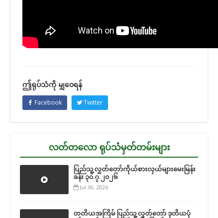
ဤရုပ်သံကို မျှဝေရန်
Facebook
Twitter
လတ်တလော ရုပ်သံမှတ်တမ်းများ
ပြည်သူ့လွှတ်တော်ကိုယ်စားလှယ်များမေးမြန်း
ခန်း ၃၀.၇.၂၀၂၆
Jul 30, 2026
တတိယအကြိမ် ပြည်သူ့လွှတ်တော် ဒုတိယပုံ