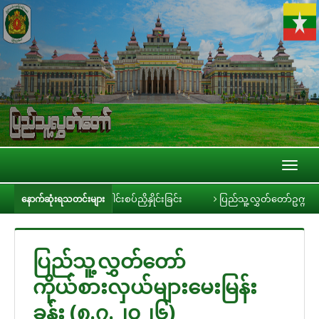
Toggl
naviga
 လိုအပ်သည်များ ပေါင်းစပ်ညှိနှိုင်းခြင်း
ပြည်သူ့လွှတ်တော်ဥက္ကဋ္ဌ ဦးခင်ရီ 
နောက်ဆုံးရသတင်းများ
ပြည်သူ့လွှတ်တော်
ကိုယ်စားလှယ်များမေးမြန်း
ခန်း (၈.၇.၂၀၂၆)