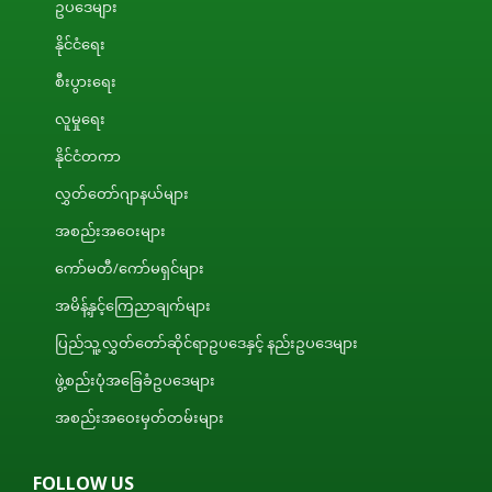
ဥပဒေများ
နိုင်ငံရေး
စီးပွားရေး
လူမှုရေး
နိုင်ငံတကာ
လွှတ်တော်ဂျာနယ်များ
အစည်းအဝေးများ
ကော်မတီ/ကော်မရှင်များ
အမိန့်နှင့်ကြေညာချက်များ
ပြည်သူ့လွှတ်တော်ဆိုင်ရာဥပဒေနှင့် နည်းဥပဒေများ
ဖွဲ့စည်းပုံအခြေခံဥပဒေများ
အစည်းအဝေးမှတ်တမ်းများ
FOLLOW US