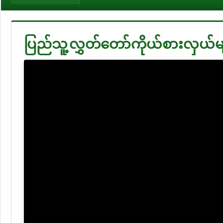
ပြည်သူ့လွှတ်တော်ကိုယ်စားလှယ်မျ