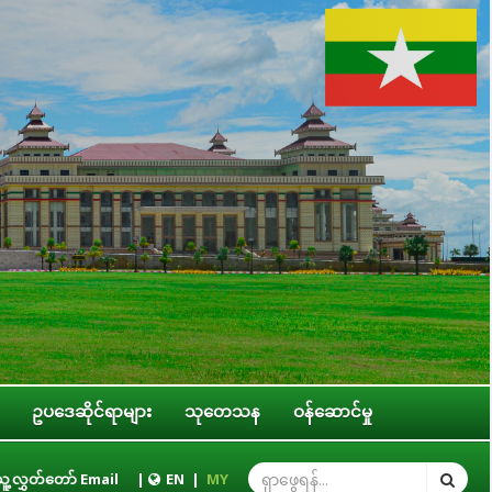
ဥပဒေဆိုင်ရာများ
သုတေသန
ဝန်ဆောင်မှု
စ်ရေးကော်မတီနှင့် ပြည်ထောင်စုအဆင့် အဖွဲ့အစည်းများ၊ ဝန်ကြီးဌာနများ၊ တိုင်းဒေ
ူ့လွှတ်တော် Email
|
EN
|
MY