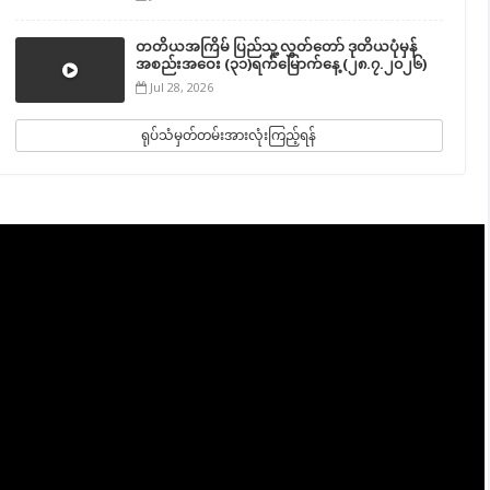
တတိယအကြိမ် ပြည်သူ့လွှတ်တော် ဒုတိယပုံမှန်
အစည်းအဝေး (၃၁)ရက်မြောက်နေ့ (၂၈.၇.၂၀၂၆)
Jul 28, 2026
ရုပ်သံမှတ်တမ်းအားလုံးကြည့်ရန်