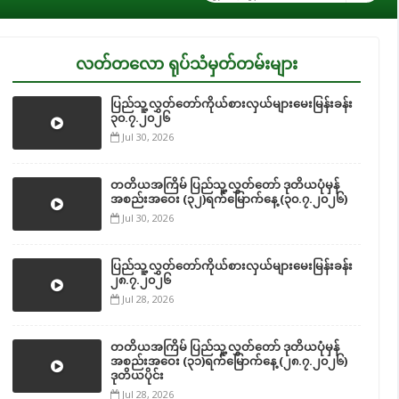
လတ်တလော ရုပ်သံမှတ်တမ်းများ
ပြည်သူ့လွှတ်တော်ကိုယ်စားလှယ်များမေးမြန်းခန်း
၃၀.၇.၂၀၂၆
Jul 30, 2026
တတိယအကြိမ် ပြည်သူ့လွှတ်တော် ဒုတိယပုံမှန်
အစည်းအဝေး (၃၂)ရက်မြောက်နေ့ (၃၀.၇.၂၀၂၆)
Jul 30, 2026
ပြည်သူ့လွှတ်တော်ကိုယ်စားလှယ်များမေးမြန်းခန်း
၂၈.၇.၂၀၂၆
Jul 28, 2026
တတိယအကြိမ် ပြည်သူ့လွှတ်တော် ဒုတိယပုံမှန်
အစည်းအဝေး (၃၁)ရက်မြောက်နေ့ (၂၈.၇.၂၀၂၆)
ဒုတိယပိုင်း
Jul 28, 2026