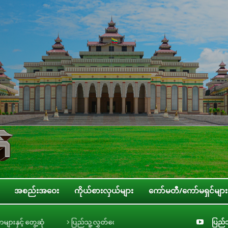
အစည်းအဝေး
ကိုယ်စားလှယ်များ
ကော်မတီ/ကော်မရှင်များ
ပြည်သူ့လွှတ်တော် အစိုးရ၏ အာမခံချက်များ၊ ကတိများနှင့် တာဝန်ခံချက်များစိစ
ပြည်သ