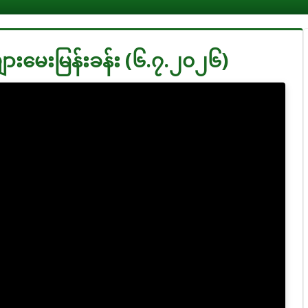
ားမေးမြန်းခန်း (၆.၇.၂၀၂၆)