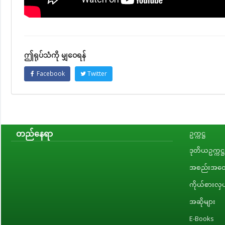
ဤရုပ်သံကို မျှဝေရန်
Facebook
Twitter
တည်နေရာ
ဥက္ကဋ္ဌ
ဒုတိယဥက္ကဋ္ဌ
အစည်းအဝေး
ကိုယ်စားလှယ
အဆိုများ
E-Books