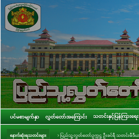
သတင်းနှင့်ပြန်ကြားရေး
ပင်မစာမျက်နှာ
လွှတ်တော်အကြောင်း
ခြင်း
ပြည်သူ့လွှတ်တော်ဥက္ကဋ္ဌ ဦးခင်ရီ သတင်းမီဒီယာများနှင့် တွေ့ဆုံ
နောက်ဆုံးရသတင်းများ