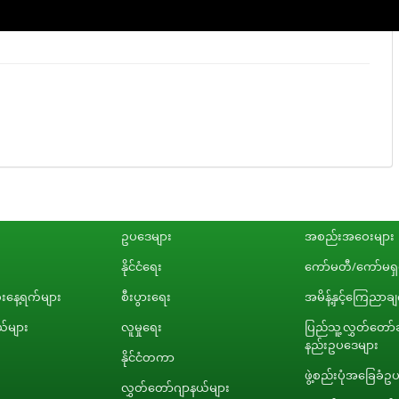
ဥပဒေများ
အစည်းအဝေးများ
နိုင်ငံရေး
ကော်မတီ/ကော်မရှင
နေ့ရက်များ
စီးပွားရေး
အမိန့်နှင့်ကြေညာခ
်များ
လူမှုရေး
ပြည်သူ့လွှတ်တော်ဆ
နည်းဥပဒေများ
နိုင်ငံတကာ
ဖွဲ့စည်းပုံအခြေခံဥ
လွှတ်တော်ဂျာနယ်များ