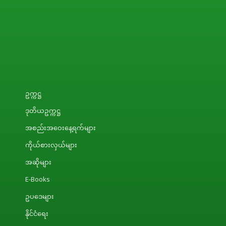
ဥက္ကဋ္ဌ
ဒုတိယဥက္ကဋ္ဌ
အစည်းအဝေးနေ့ရက်များ
ကိုယ်စားလှယ်များ
အဆိုများ
E-Books
ဥပဒေများ
နိုင်ငံရေး