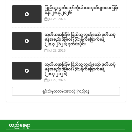
ပြည်သူ့လွှတ်တော်ကိုယ်စားလှယ်များမေးမြန်း
ခန်း ၂၈.၇.၂၀၂၆
Jul 28, 2026
တတိယအကြိမ် ပြည်သူ့လွှတ်တော် ဒုတိယပုံ
မှန်အစည်းအဝေး (၃၁)ရက်မြောက်နေ့
(၂၈.၇.၂၀၂၆) ဒုတိယပိုင်း
Jul 28, 2026
တတိယအကြိမ် ပြည်သူ့လွှတ်တော် ဒုတိယပုံ
မှန်အစည်းအဝေး (၃၁)ရက်မြောက်နေ့
(၂၈.၇.၂၀၂၆)
Jul 28, 2026
ရုပ်သံမှတ်တမ်းအားလုံးကြည့်ရန်
တည်နေရာ