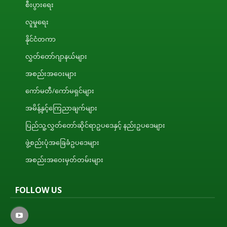
စီးပွားရေး
လူမှုရေး
နိုင်ငံတကာ
လွှတ်တော်ဂျာနယ်များ
အစည်းအဝေးများ
ကော်မတီ/ကော်မရှင်များ
အမိန့်နှင့်ကြေညာချက်များ
ပြည်သူ့လွှတ်တော်ဆိုင်ရာဥပဒေနှင့် နည်းဥပဒေများ
ဖွဲ့စည်းပုံအခြေခံဥပဒေများ
အစည်းအဝေးမှတ်တမ်းများ
FOLLOW US