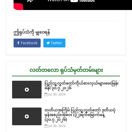
ဤရုပ်သံကို မျှဝေရန်
Facebook
Twitter
လတ်တလော ရုပ်သံမှတ်တမ်းများ
ပြည်သူ့လွှတ်တော်ကိုယ်စားလှယ်များမေးမြန်း
ခန်း ၃၀.၇.၂၀၂၆
Jul 30, 2026
တတိယအကြိမ် ပြည်သူ့လွှတ်တော် ဒုတိယပုံ
မှန်အစည်းအဝေး (၃၂)ရက်မြောက်နေ့
(၃၀.၇.၂၀၂၆)
Jul 30, 2026