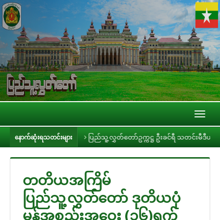
Toggl
naviga
ပ်ညှိနှိုင်းခြင်း
ပြည်သူ့လွှတ်တော်ဥက္ကဋ္ဌ ဦးခင်ရီ သတင်းမီဒီယာများနှင့် 
နောက်ဆုံးရသတင်းများ
တတိယအကြိမ်
ပြည်သူ့လွှတ်တော် ဒုတိယပုံ
မှန်အစည်းအဝေး (၁၆)ရက်