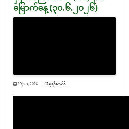
မြောက်နေ့ (၃၀.၆.၂၀၂၆)
30 Jun, 2026
မူရင်းလင့်ခ်