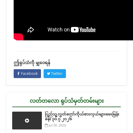
ဤရုပ်သံကို မျှဝေရန်
Facebook
Twitter
လတ်တလော ရုပ်သံမှတ်တမ်းများ
ပြည်သူ့လွှတ်တော်ကိုယ်စားလှယ်များမေးမြန်း
ခန်း ၃၀.၇.၂၀၂၆
Jul 30, 2026