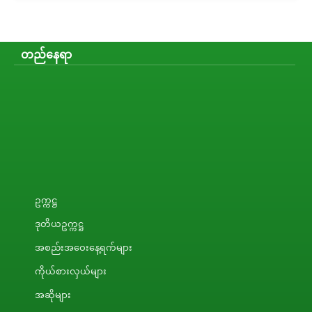
တည်နေရာ
ဥက္ကဋ္ဌ
ဒုတိယဥက္ကဋ္ဌ
အစည်းအဝေးနေ့ရက်များ
ကိုယ်စားလှယ်များ
အဆိုများ