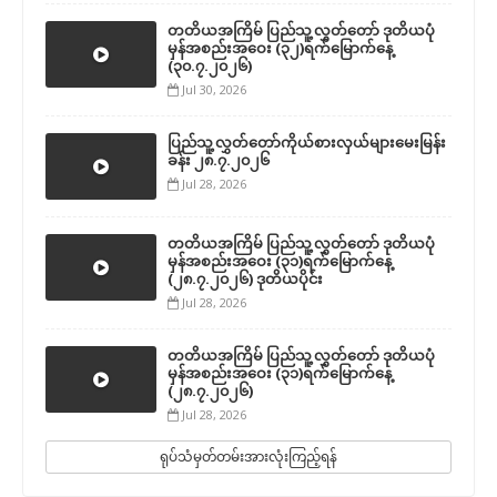
တတိယအကြိမ် ပြည်သူ့လွှတ်တော် ဒုတိယပုံ
မှန်အစည်းအဝေး (၃၂)ရက်မြောက်နေ့
(၃၀.၇.၂၀၂၆)
Jul 30, 2026
ပြည်သူ့လွှတ်တော်ကိုယ်စားလှယ်များမေးမြန်း
ခန်း ၂၈.၇.၂၀၂၆
Jul 28, 2026
တတိယအကြိမ် ပြည်သူ့လွှတ်တော် ဒုတိယပုံ
မှန်အစည်းအဝေး (၃၁)ရက်မြောက်နေ့
(၂၈.၇.၂၀၂၆) ဒုတိယပိုင်း
Jul 28, 2026
တတိယအကြိမ် ပြည်သူ့လွှတ်တော် ဒုတိယပုံ
မှန်အစည်းအဝေး (၃၁)ရက်မြောက်နေ့
(၂၈.၇.၂၀၂၆)
Jul 28, 2026
ရုပ်သံမှတ်တမ်းအားလုံးကြည့်ရန်