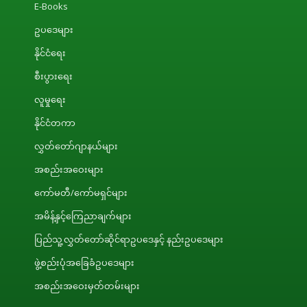
E-Books
ဥပဒေများ
နိုင်ငံရေး
စီးပွားရေး
လူမှုရေး
နိုင်ငံတကာ
လွှတ်တော်ဂျာနယ်များ
အစည်းအဝေးများ
ကော်မတီ/ကော်မရှင်များ
အမိန့်နှင့်ကြေညာချက်များ
ပြည်သူ့လွှတ်တော်ဆိုင်ရာဥပဒေနှင့် နည်းဥပဒေများ
ဖွဲ့စည်းပုံအခြေခံဥပဒေများ
အစည်းအဝေးမှတ်တမ်းများ