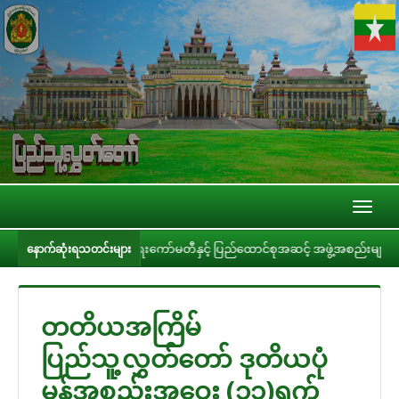
Toggl
naviga
ခံချက်များစိစစ်ရေးကော်မတီနှင့် ပြည်ထောင်စုအဆင့် အဖွဲ့အစည်းများ၊ ဝန်ကြီးဌာနမျ
နောက်ဆုံးရသတင်းများ
တတိယအကြိမ်
ပြည်သူ့လွှတ်တော် ဒုတိယပုံ
မှန်အစည်းအဝေး (၁၁)ရက်