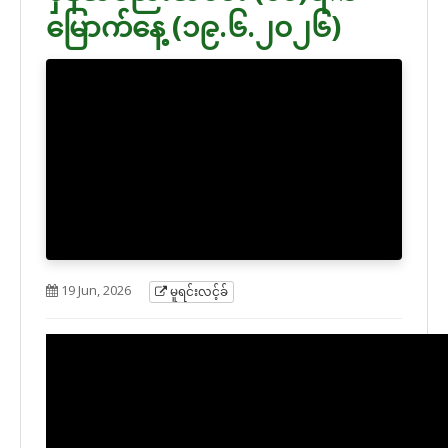
မြောက်နေ့ (၁၉.၆.၂၀၂၆)
19 Jun, 2026
မူရင်းလင့်ခ်