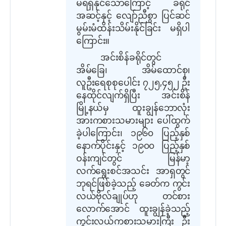
မရရှိနိုင်သောကြောင့် ခရိုင်
အဆင့်နှင့် လျော်ညီစွာ ပြင်ဆင်
မွမ်းမံထိန်းသိမ်းနိုင်ခြင်း မရှိပါ
ကြောင်း။
အင်းစိန်ခရိုင်တွင်
အိမ်ခြေ၊ အိမ်ထောင်စု၊
လူဦးရေစုစုပေါင်း ၇၂၅,၄၅၂ ဦး
နေထိုင်လျက်ရှိပြီး အင်းစိန်
မြို့နယ်မှ ထူးချွန်ဘောလုံး
အားကစားသမားများ ပေါ်ထွက်
ခဲ့ပါကြောင်း၊ ၁၉၆၀ ပြည့်နှစ်
နောက်ပိုင်းနှင့် ၁၉၀၀ ပြည့်နှစ်
ဝန်းကျင်တွင် မြန်မာ့
လက်ရွေးစင်အသင်း အာရှတွင်
ဘုရင်ဖြစ်ခဲ့သည့် ခေတ်က ကွင်း
လယ်ဗိုလ်ချုပ်ဟု တင်စား
လောက်အောင် ထူးချွန်ခဲ့သည့်
ကွင်းလယ်ကစားသမားကြီး ဦး