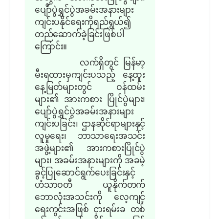
ပျေိာ်ပွဲရွှင်ပွဲအခမ်းအနားများ
ကျင်းပနိုင်ရေးကိုရည်ရွယ်၍
တည်ဆောက်ခဲ့ခြင်းဖြစ်ပါ
ကြောင်း။
လက်ရှိတွင် မြန်မာ့
မီးရထားမှကျင်းပသည့် နေ့ထူး
နေ့မြတ်များတွင် ဝန်ထမ်း
များ၏ အားကစား ပြိုင်ပွဲများ၊
ပျော်ပွဲရွှင်ပွဲအခမ်းအနားများ
ကျင်းပခြင်း၊ ဌာနဆိုင်ရာများနှင့်
လူမှုရေး၊ ဘာသာရေးအသင်း
အဖွဲ့များ၏ အားကစားပြိုင်ပွဲ
များ၊ အခမ်းအနားများကို အခမဲ့
ခွင့်ပြုဆောင်ရွက်ပေးခြင်းနှင့်
ဟံသာဝတီ ယူနိုက်တက်
ဘောလုံးအသင်းကို လေ့ကျင့်
ရေးကွင်းအဖြစ် ငှားရမ်းခ တစ်