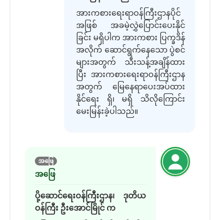
အားကစားရေးရာဝန်ကြီးဌာနပိုင်
အဖြစ် အခမဲ့လွှဲပြောင်းပေးနိုင်
ခြင်း မရှိပါက အားကစား ပြက္ခဒိန်
အလိုက် ဆောင်ရွက်နေသော ပွဲစင်
များအတွက် သီးသန့်အချိန်ထား
ပြီး အားကစားရေးရာဝန်ကြီးဌာန
အတွက် မြေနေရာပေးအပ်ထား
နိုင်ရေး ရှိ၊ မရှိ သိလိုကြောင်း
မေးမြန်းခဲ့ပါသည်။
အဖြေ
အဖြေ
ပို့ဆောင်ရေးဝန်ကြီးဌာန၊ ဒုတိယ
ဝန်ကြီး ဦးအောင်မြိုင် က