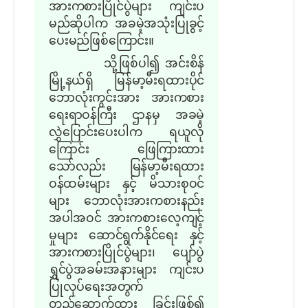
အားကစားပြိုင်ပွဲများ ကျင်းပ
မည်ဆိုပါက အခမဲ့အသုံးပြုခွင့်
ပေးမည်ဖြစ်ကြောင်း။
သို့ဖြစ်ပါ၍ အင်းစိန်
မြို့နယ်ရှိ မြန်မာ့မီးရထားပိုင်
ဘောလုံးကွင်းအား အားကစား
ရေးရာဝန်ကြီး ဌာနမှ အခမဲ့
လွှဲပြောင်းပေးပါက ရယူလို
ကြောင်း ဖြေကြားထား
သော်လည်း မြန်မာ့မီးရထား
ဝန်ထမ်းများ နှင့် မိသားစုဝင်
များ ဘောလုံးအားကစားနည်း
အပါအဝင် အားကစားလေ့ကျင့်
မှုများ ဆောင်ရွက်နိုင်ရေး နှင့်
အားကစားပြိုင်ပွဲများ၊ ပျော်ပွဲ
ရွှင်ပွဲအခမ်းအနားများ ကျင်းပ
ပြုလုပ်ရေးအတွက်
တည်ဆောက်ထား ခြင်းဖြစ်၍