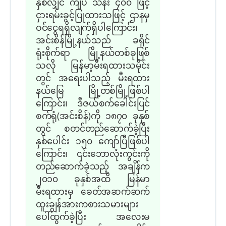
နှစ်လျှင် ကျပ် သိန်း ၄၀၀ ဖြင့်
ငှားရမ်းခွင့်ပြုထားသဖြင့် ဌာနမှ
ဝင်ငွေရရှိလျက်ရှိပါကြောင်း၊
အင်းစိန်မြို့နယ်သည် ခရိုင်
ရုံးစိုက်ရာ မြို့နယ်တစ်ခုဖြစ်
သလို မြန်မာ့မီးရထားသမိုင်း
တွင် အရေးပါသည့် မီးရထား
နယ်မြေ မြို့တစ်မြို့ဖြစ်ပါ
ကြောင်း၊ ဒီဇယ်စက်ခေါင်းပြင်
စက်ရုံ(အင်းစိန်)ကို ၁၈၇၀ ခုနှစ်
တွင် စတင်တည်ဆောက်ခဲ့ပြီး
နှစ်ပေါင်း ၁၅၀ ကျော်ပြီဖြစ်ပါ
ကြောင်း၊ ၎င်းဘောလုံးကွင်းကို
တည်ဆောက်ခဲ့သည့် အချိန်က
၂၀၁၀ ခုနှစ်အထိ မြန်မာ
မီးရထားမှ ခေတ်အဆက်ဆက်
ထူးချွန်အားကစားသမားများ
ပေါ်ထွက်ခဲ့ပြီး အလေးမ