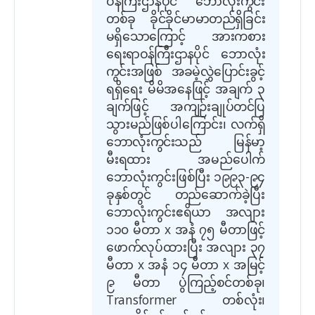
ဝန်ကြီးဌာနပိုင် ဘောလုံးကွင်း
တစ်ခု ခိုင်ခိုင်မာမာ
တည်ရှိခြင်း
မရှိသောကြောင့် အားကစား
ရေးရာဝန်ကြီးဌာနပိုင် ဘောလုံး
ကွင်းအဖြစ် အခမဲ့လွှဲပြောင်း
ခွင့်
ရရှိရေး မိမိအနေဖြင့် အချက် ၃
ချက်ဖြင့် အကျဉ်းချုပ်တင်ပြ
သွားမည်ဖြစ်ပါကြောင်း၊
လက်ရှိ
ဘောလုံးကွင်း
သည် မြန်မာ့
မီးရထား အမည်ပေါက်
ဘောလုံးကွင်းဖြစ်ပြီး ၁၉၉၃-၉၄
ခုနှစ်တွင် တည်ဆောက်ခဲ့ပြီး
ဘောလုံးကွင်းဧရိယာ အလျား
၁၁၀ မီတာ x အနံ ၇၅ မီတာဖြင့်
ဖောက်လုပ်ထားပြီး အလျား ၃၇
မီတာ x အနံ ၁၄ မီတာ x အမြင့်
၉ မီတာ ပွဲကြည့်စင်တစ်ခု၊
Transformer တစ်လုံး၊