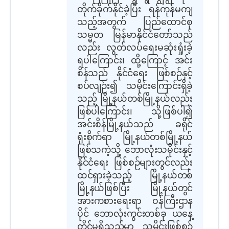
တိုက်ခိုက်နိုင်ခဲ့ပြီး ရန်ကုန်မကျ
သည့်အတွက် ပြည်ထောင်စု
သမ္မတ မြန်မာနိုင်ငံတော်သည်
လည်း လွတ်လပ်ရေးမဆုံးရှုံးခဲ့
ရပါကြောင်း၊ ထို့ကြောင့်
အင်း
စိန်သည် နိုင်ငံရေး ဖြစ်စဉ်နှင့်
စပ်လျဉ်း၍ သမိုင်းကြောင်းရှိခဲ့
သည့် မြို့နယ်တစ်မြို့နယ်လည်း
ဖြစ်ပါကြောင်း၊ သို့ဖြစ်ပါ၍
အင်းစိန်မြို့နယ်သည် ခရိုင်
ရုံးစိုက်ရာ မြို့နယ်တစ်မြို့နယ်
ဖြစ်သကဲ့သို့ ဘောလုံးသမိုင်းနှင့်
နိုင်ငံရေး ဖြစ်စဉ်များတွင်လည်း
ထင်ရှားခဲ့သည့် မြို့နယ်တစ်
မြို့နယ်ဖြစ်ပြီး မြို့နယ်တွင်
အားကစားရေးရာ ဝန်ကြီးဌာန
ပိုင် ဘောလုံးကွင်းတစ်ခု ယနေ့
တိုင်မရှိသည်မှာ သမိုင်းဖြစ်စဉ်