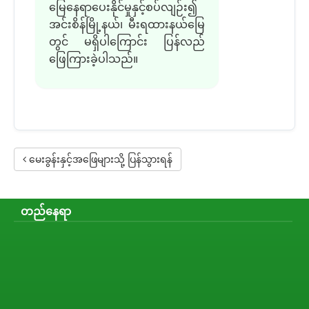
မြေနေရာပေးနိုင်မှုနှင့်စပ်လျဉ်း၍
အင်းစိန်မြို့နယ်၊ မီးရထားနယ်မြေ
တွင် မရှိပါကြောင်း ပြန်လည်
ဖြေကြားခဲ့ပါသည်။
မေးခွန်းနှင့်အဖြေများသို့ ပြန်သွားရန်
တည်နေရာ