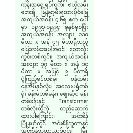
ကုန်းအရှေ့ရပ်ကွက်၊ ဗဟိုလမ်း
ဘေးရှိ မြန်မာ့မီးရထားပိုင်မြေ
အကျယ်အဝန်း ၄.၆၅ ဧက ပေါ်
မှာ ၁၉၉၃-၁၉၉၄ ခုနှစ်မှစပြီး
အကျယ်အဝန်း အလျား ၁၁၀
မီတာ x အနံ ၇၅ မီတာရှိသည့်
ပြေးလမ်းအပါအဝင် ဘောလုံး
ကွင်းတစ်ကွင်း၊ အကျယ်အဝန်း
အလျား ၃၇ မီတာ x အနံ ၁၄
မီတာ x အမြင့် ၉ မီတာရှိ
ပွဲကြည့်စင်တစ်ခု၊ ဝန်ထမ်း
နေအိမ်နှစ်လုံး၊ အလေးမရုံတစ်
ရုံ၊ ခန်းမတစ်ခန်း၊ ဈေးဆိုင် ခန်း
တစ်ခန်းနှင့် Transformer
တစ်လုံးတို့ကို တည်ဆောက်
ထားပါကြောင်း၊ အင်းစိန်
မြို့နယ်တွင် အင်းစိန်ဘူတာနှင့်
အင်းစိန်ဘူတာယာဒ်ဝင်း၊ မြို့