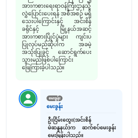
အားကစားရေးရာဝန်ကြီးဌာနသို့
လွှဲပြောင်းပေးရန် အစီအစဉ် မရှိ
သေးပါကြောင်းနှင့် အင်းစိန်
ခရိုင်နှင့် မြို့နယ်အဆင့်
အားကစားပြိုင်ပွဲများ ကျင်းပ
ပြုလုပ်မည်ဆိုပါက အခမဲ့
အသုံးပြုခွင့် ဆောင်ရွက်ပေး
သွားမည်ဖြစ်ပါကြောင်း
ဖြေကြားခဲ့ပါသည်။
မေးခွန်း
မေးခွန်း
ဦးငြိမ်းထွေး(အင်းစိန်
မဲဆန္ဒနယ်)က ဆက်စပ်မေးခွန်း
မေးမြန်းပါသည်။