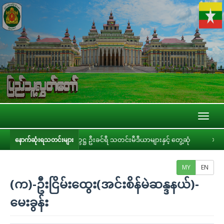
Toggl
naviga
်ဥက္ကဋ္ဌ ဦးခင်ရီ သတင်းမီဒီယာများနှင့် တွေ့ဆုံ
ပြည်သူ့လွှတ်တော် အစိုးရ၏
နောက်ဆုံးရသတင်းများ
MY
EN
(က)-ဦးငြိမ်းထွေး(အင်းစိန်မဲဆန္ဒနယ်)-
မေးခွန်း