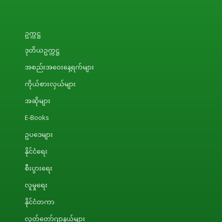
ဥက္ကဋ္ဌ
ဒုတိယဥက္ကဋ္ဌ
အစည်းအဝေးနေ့ရက်များ
ကိုယ်စားလှယ်များ
အဆိုများ
E-Books
ဥပဒေများ
နိုင်ငံရေး
စီးပွားရေး
လူမှုရေး
နိုင်ငံတကာ
လွှတ်တော်ဂျာနယ်များ