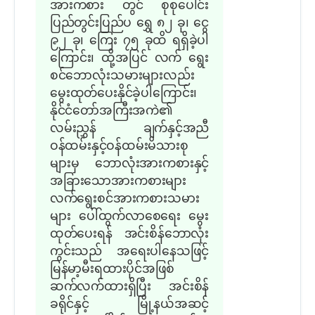
အားကစား တွင် စုစုပေါင်း
ပြည်တွင်းပြည်ပ ရွှေ ၈၂ ခု၊ ငွေ
၉၂ ခု၊ ကြေး ၇၅ ခုထိ ရရှိခဲ့ပါ
ကြောင်း၊ ထို့အပြင် လက် ရွေး
စင်ဘောလုံးသမားများလည်း
မွေးထုတ်ပေးနိုင်ခဲ့ပါကြောင်း၊
နိုင်ငံတော်အကြီးအကဲ၏
လမ်းညွှန် ချက်နှင့်အညီ
ဝန်ထမ်းနှင့်ဝန်ထမ်းမိသားစု
များမှ ဘောလုံးအားကစားနှင့်
အခြားသောအားကစားများ
လက်ရွေးစင်အားကစားသမား
များ ပေါ်ထွက်လာစေရေး မွေး
ထုတ်ပေးရန် အင်းစိန်ဘောလုံး
ကွင်းသည် အရေးပါနေသဖြင့်
မြန်မာ့မီးရထားပိုင်အဖြစ်
ဆက်လက်ထားရှိပြီး အင်းစိန်
ခရိုင်နှင့် မြို့နယ်အဆင့်