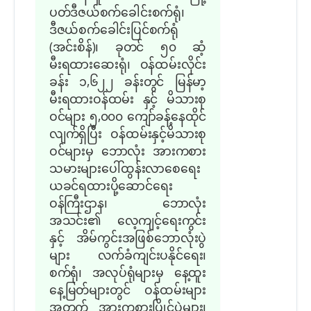
ပတ်ဒီဇယ်စက်ခေါင်းစက်ရုံ၊
ဒီဇယ်စက်ခေါင်းပြင်စက်ရုံ
(အင်းစိန်)၊ ခုတင် ၅၀ ဆံ့
မီးရထားဆေးရုံ၊ ဝန်ထမ်းလိုင်း
ခန်း ၁,၆၂၂ ခန်းတွင် မြန်မာ့
မီးရထားဝန်ထမ်း နှင့် မိသားစု
ဝင်များ ၅,၀၀၀ ကျော်ခန့်နေထိုင်
လျက်ရှိပြီး ဝန်ထမ်းနှင့်မိသားစု
ဝင်များမှ ဘောလုံး အားကစား
သမားများပေါ်ထွန်းလာစေရေး
ယခင်ရထားပို့ဆောင်ရေး
ဝန်ကြီးဌာန၊ ဘောလုံး
အသင်း၏ လေ့ကျင့်ရေးကွင်း
နှင့် အိမ်ကွင်းအဖြစ်ဘောလုံးပွဲ
များ လက်ခံကျင်းပနိုင်ရေး၊
စက်ရုံ၊ အလုပ်ရုံများမှ နေ့ထူး
နေ့မြတ်များတွင် ဝန်ထမ်းများ
အတွက် အားကစားပြိုင်ပွဲများ၊