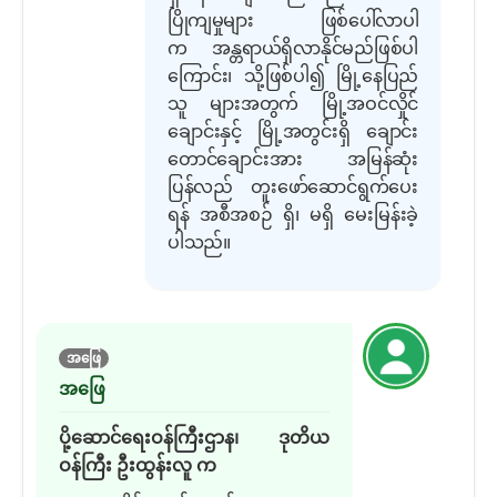
ပြိုကျမှုများ ဖြစ်ပေါ်လာပါ
က
အန္တရာယ်ရှိလာနိုင်မည်
ဖြစ်ပါ
ကြောင်း၊
သို့ဖြစ်ပါ၍ မြို့နေပြည်
သူ များအတွက် မြို့အဝင်လှိုင်
ချောင်းနှင့် မြို့အတွင်းရှိ ချောင်း
တောင်ချောင်းအား အမြန်ဆုံး
ပြန်လည် တူးဖော်ဆောင်ရွက်ပေး
ရန် အစီအစဉ် ရှိ
၊
မရှိ
မေးမြန်းခဲ့
ပါသည်။
အဖြေ
အဖြေ
ပို့ဆောင်ရေးဝန်ကြီးဌာန
၊
ဒုတိယ
ဝန်ကြီး ဦးထွန်းလူ
က