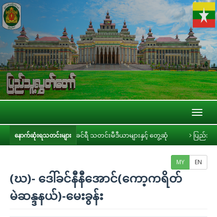
Toggl
naviga
ဥက္ကဋ္ဌ ဦးခင်ရီ သတင်းမီဒီယာများနှင့် တွေ့ဆုံ
ပြည်သူ့လွှတ်တော် အစိုးရ၏
နောက်ဆုံးရသတင်းများ
MY
EN
(ဃ)- ဒေါ်ခင်နီနီအောင်(ကော့ကရိတ်
မဲဆန္ဒနယ်)-မေးခွန်း