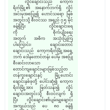
လှိုင်ချောင်း
သည်
ကော့က
ရိတ်မြို့
၏
အနောက်ဘက်ရှိ လှိုင်
အင်းမှအစပြု၍ ဟောင်သရော မြစ်
အတွင်းသို့ စီးဝင်
ဿ
အရှည် ၇
.
၅ မိုင်
ခန့်ရှိပြီး လှိုင်ချောင်းရေ
ကို စိုက်ပျိုးရေး
အတွက် အဓိက အသုံးပြုကြ
ပါ
ကြောင်း၊
ချောင်းတောင်
ချောင်း
သည်
ကော့ကရိတ်မြို့အရှေ့
ဘက် ဒေါနတောင်တန်း ပေါ်မှ အစပြု
စီးဆင်းလာ
သော
တောင်ကျချောင်း
များဖြစ်သည့်
တ
တန်ကူးချောင်းနှင့် မြို့ဟောင်း
ချောင်းနှစ်ခုတို့ ပေါင်းဆုံ
၍
ကော့က
ရိတ်မြို့အား ဖြတ်သန်း၍ လှိုင်
ချောင်းအတွင်းသို့ စီးဝင်လျက် ရှိ
ပြီး
လှိုင်ချောင်း
၏
ပျမ်းမျှချောင်း
အကျယ်
သည်
ပေ ၈၀ ခန့်ရှိ