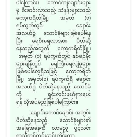
ပါ
ကြောင်း၊
တောင်ကျချောင်းများ
မှ စီးဆင်းလာ
သည့်
သဲနုန်း
များသည်
ကော့ကရိတ်မြို့၊ အမှတ်
(
၁
)
ရပ်ကွက်တွင် ချောင်း
အလယ်၌ သောင်ခုံများဖြစ်ပေါ်နေ
ပြီး ရေစီးရေလာအား ပိတ်ဆို့
နေ
သည့်
အတွက် ကော့ကရိတ်မြို့၊
အမှတ်
(
၁
)
ရပ်ကွက်တွင် နှစ်စဉ်မိုး
များချိန်တွင် ရေကြီးရေလျှံမှုများ
ဖြစ်ပေါ်လေ့ရှိသဖြင့် ကော့ကရိတ်
မြို့၊ အမှတ်
(
၁
)
ရပ်ကွက်ရှိ ချောင်း
အလယ်၌ ပိတ်ဆို့နေ
သည့်
သောင်ခုံ
ကို ရှင်းလင်းဖယ်ရှားပေး
ရန် လိုအပ်
မည်ဖြစ်ပါကြောင်း။
ချောင်းတောင်ချောင်း အတွင်း
ပိတ်ဆို့နေ
သည့်
သောင်ခုံများ
၏
အခြေအနေကို လာမည့် ပွင့်လင်း
ရာသီ
တွင်
ကွင်းဆင်းတိုင်းတာ