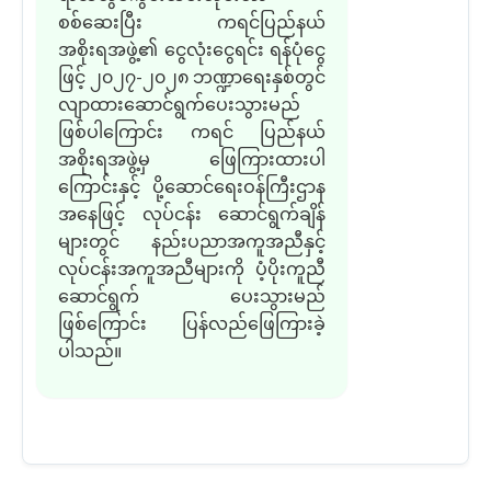
စစ်ဆေးပြီး ကရင်ပြည်နယ်
အစိုးရအဖွဲ့
၏
ငွေလုံးငွေရင်း ရန်ပုံငွေ
ဖြင့် ၂၀၂၇
-
၂၀၂၈ ဘဏ္ဍာရေးနှစ်
တွင်
လျာထားဆောင်ရွက်ပေးသွားမည်
ဖြစ်ပါကြောင်း ကရင် ပြည်နယ်
အစိုးရအဖွဲ့
မှ
ဖြေကြားထားပါ
ကြောင်းနှင့် ပို့ဆောင်ရေးဝန်ကြီးဌာန
အနေဖြင့် လုပ်ငန်း ဆောင်ရွက်ချိန်
များတွင် နည်းပညာအကူအညီ
နှင့်
လုပ်ငန်းအကူအညီများကို ပံ့ပိုးကူညီ
ဆောင်ရွက် ပေးသွားမည်
ဖြစ်ကြောင်း
ပြန်လည်
ဖြေကြားခဲ့
ပါသည်။