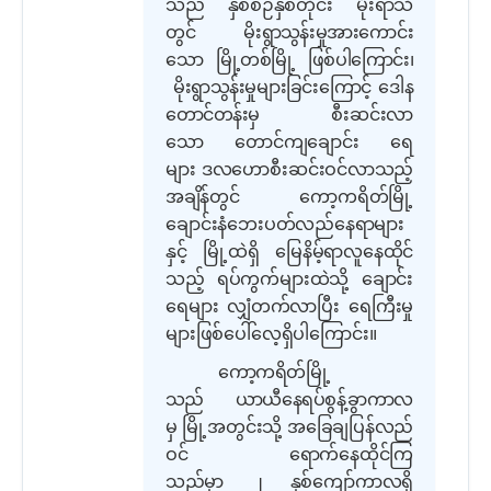
သည် နှစ်စဉ်နှစ်တိုင်း မိုးရာသီ
တွင်
မိုးရွာသွန်းမှုအားကောင်း
သော မြို့တစ်မြို့ ဖြစ်ပါ
ကြောင်း၊
မိုးရွာသွန်းမှုများခြင်းကြောင့် ဒေါန
တောင်တန်းမှ
စီးဆင်းလာ
သော တောင်ကျချောင်း ရေ
များ ဒလဟောစီးဆင်းဝင်လာသည့်
အချိန်တွင် ကော့ကရိတ်မြို့
ချောင်းနံဘေးပတ်လည်နေရာများ
နှင့် မြို့ထဲရှိ မြေနိမ့်ရာလူနေထိုင်
သည့် ရပ်ကွက်များထဲသို့ ချောင်း
ရေများ လျှံတက်လာပြီး ရေကြီးမှု
များဖြစ်ပေါ်လေ့ရှိပါ
ကြောင်း။
ကော့ကရိတ်မြို့
သည် ယာယီနေရပ်စွန့်ခွာ
ကာလ
မှ မြို့အတွင်းသို့ အခြေချပြန်လည်
ဝင် ရောက်နေထိုင်ကြ
သည်မှာ ၂ နှစ်ကျော်ကာလရှိ