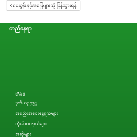
မေးခွန်းနှင့်အဖြေများသို့ ပြန်သွားရန်
တည်နေရာ
ဥက္ကဋ္ဌ
ဒုတိယဥက္ကဋ္ဌ
အစည်းအဝေးနေ့ရက်များ
ကိုယ်စားလှယ်များ
အဆိုများ