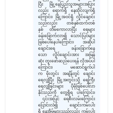
ပြီး မြို့နေပြည်သူအများအပြား
လည်း ရောက်ရှိ နေထိုင်လျက်ရှိ
ကြောင်း
၊
မြို့အဝင်ရှိ လှိုင်ချောင်း
သည်လည်း တစ်နှစ်ထက်တစ်
နှစ် တိမ်ကောလာပြီး ရေများ
ခန်းခြောက်လာ၍ သောင်ပြင်များ
ဖြစ်ပေါ်နေ
ပါကြောင်း၊
အဆိုပါ
ချောင်းရေ ခန်းခြောက်နေ
သော လှိုင်ချောင်းအား အမြန်
ဆုံး တူးဖော်
ဆည်ပေးရန် လိုအပ်ပါ
ကြောင်း၊ မဆောင်ရွက်ပါ
က မိုးတွင်း အချိန်တွင် ချောင်း
ရေလျှံပြီး မြို့အတွင်းသို့ ရေကြီး
ရေလျှံခြင်းများ ပိုမိုဖြစ်ပေါ်လာ
နိုင်သည်ကို တွေ့ရှိရ ပါ
ကြောင်း၊
၎င်းအပြင် ရေစီး
လမ်းကြောင်း
ပြောင်းလဲ၍ ချောင်းကမ်းပါး
ရှိ နေအိမ်များသည်လည်း ကမ်းပါး