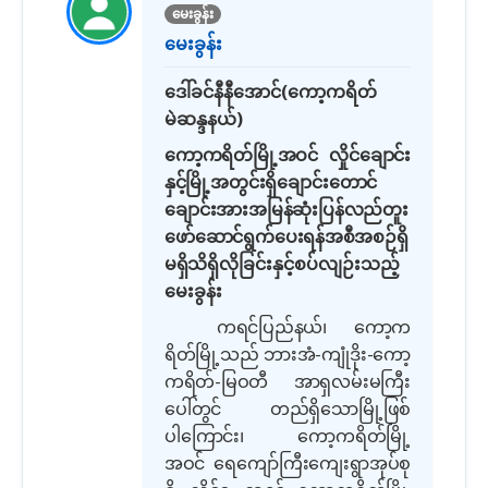
မေးခွန်း
မေးခွန်း
ဒေါ်ခင်နီနီအောင်
(
ကော့ကရိတ်
မဲဆန္ဒနယ်
)
ကော့ကရိတ်မြို့အဝင် လှိုင်ချောင်း
နှင့်မြို့အတွင်းရှိချောင်းတောင်
ချောင်းအားအမြန်ဆုံးပြန်လည်တူး
ဖော်ဆောင်ရွက်ပေးရန်အစီအစဉ်ရှိ
မရှိ
သိရှိလိုခြင်းနှင့်စပ်လျဉ်းသည့်
မေးခွန်း
ကရင်ပြည်နယ်၊ ကော့က
ရိတ်မြို့သည် ဘားအံ
-
ကျုံဒိုး
-
ကော့
ကရိတ်
-
မြဝတီ အာရှလမ်းမကြီး
ပေါ်တွင် တည်ရှိသောမြို့ဖြစ်
ပါ
ကြောင်း၊
ကော့ကရိတ်မြို့
အဝင် ရေကျော်ကြီးကျေးရွာအုပ်စု