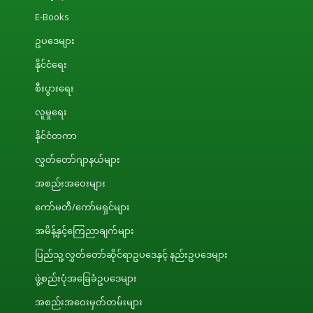
E-Books
ဥပဒေများ
နိုင်ငံရေး
စီးပွားရေး
လူမှုရေး
နိုင်ငံတကာ
လွှတ်တော်ဂျာနယ်များ
အစည်းအဝေးများ
ကော်မတီ/ကော်မရှင်များ
အမိန့်နှင့်ကြေညာချက်များ
ပြည်သူ့လွှတ်တော်ဆိုင်ရာဥပဒေနှင့် နည်းဥပဒေများ
ဖွဲ့စည်းပုံအခြေခံဥပဒေများ
အစည်းအဝေးမှတ်တမ်းများ