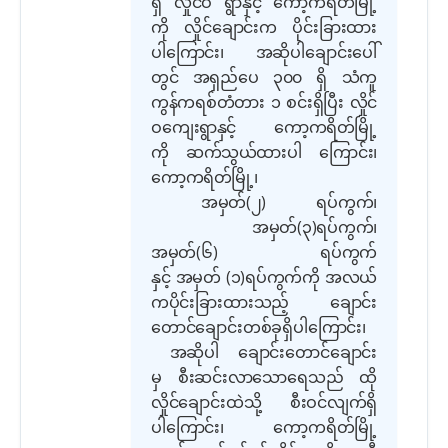
ရှိ လှိုင်ဝ ရွာနှင့် ကော့ကရိတ်မြို့
ကို လှိုင်ချောင်း
က
ပိုင်းခြားထား
ပါ
ကြောင်း၊
အဆိုပါချောင်းပေါ်
တွင် အရှည်ပေ ၃၀၀ ရှိ သံကူ
ကွန်ကရစ်တံတား ၁ စင်းရှိပြီး
လှိုင်
ဝကျေးရွာနှင့် ကော့ကရိတ်မြို့
ကို ဆက်သွယ်ထားပါ
ကြောင်း၊
ကော့ကရိတ်မြို့၊
အမှတ်
(
၂
)
ရပ်ကွက်၊
အမှတ်
(
၃
)
ရပ်ကွက်၊
အမှတ်
(
၆
)
ရပ်ကွက်
နှင့် အမှတ်
(
၁
)
ရပ်ကွက်ကို အလယ်
ကပိုင်းခြားထားသည့် ချောင်း
တောင်ချောင်းတစ်ခုရှိပါ
ကြောင်း၊
အဆိုပါ ချောင်းတောင်ချောင်း
မှ စီးဆင်းလာသောရေသည် ထို
လှိုင်ချောင်းထဲသို့ စီးဝင်လျက်ရှိ
ပါ
ကြောင်း၊
ကော့ကရိတ်မြို့