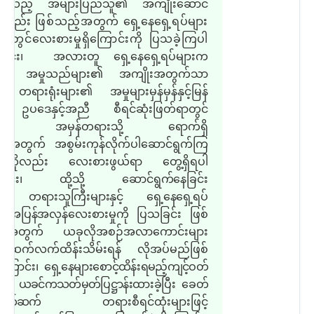
းရသည့် အများပြည်သူ၏ အကျိုးဆောင်
း
လည်း ဖြစ်သည့်အတွက် ရှေ့နေရှေ့ရပ်များ
ါ်တွင်လေးစားမှုရှိကြောင်းကို ပြသခဲ့ကြပါ
ောင်း၊
အလားတူ ရှေ့နေရှေ့ရပ်များက
်း အမှုသည်များ၏ အကျိုးအတွက်သာ
တရားရုံးများ၏ အမှုများမှန်မှန်နှင့်မြန်
် ဥပဒေနှင့်အညီ စီရင်ဆုံးဖြတ်ရာတွင်
်း အမှန်တရားသို့ ရောက်ရှိ
 အတွက် အစွမ်းကုန်လိုက်ပါဆောင်ရွက်ကြ
်ကိုလည်း လေးစားဖွယ်ရာ တွေ့ရှိရပါ
ောင်း၊ ထို့သို့
ဆောင်ရွက်နေခြင်း
 တရားသူကြီးများနှင့် ရှေ့နေရှေ့ရပ်
း အပြန်အလှန်လေးစားမှုကို ပြသခြင်း
ဖြစ်
့်အတွက် ယခုလိုအစဉ်အလာကောင်းများ
 ဆက်လက်ထိန်းသိမ်းရန် လိုအပ်မည်ဖြစ်
ကြောင်း၊
ရှေ့နေများစောင့်ထိန်းရမည့်ကျင့်ဝတ်
းကို ယခင်ကသတ်မှတ်ပြဋ္ဌာန်းထားခဲ့ပြီး ခေတ်
က်ဆက်
တရားစီရင်ထုံးများဖြင့်