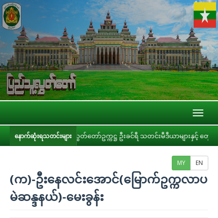
Toggl
naviga
ပြည်သူ့လွှတ်တော်ဥက္ကဋ္ဌ ဦးခင်ရီ သတင်းမီဒီယာများနှင့် တွေ့ဆုံ
ပြည်သူ့
နောက်ဆုံးရသတင်းများ
MY
EN
(က)-ဦးနေလင်းအောင်(မြောက်ဥက္ကလာပ
မဲဆန္ဒနယ်)-မေးခွန်း