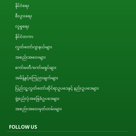
နိုင်ငံရေး
စီးပွားရေး
လူမှုရေး
နိုင်ငံတကာ
လွှတ်တော်ဂျာနယ်များ
အစည်းအဝေးများ
ကော်မတီ/ကော်မရှင်များ
အမိန့်နှင့်ကြေညာချက်များ
ပြည်သူ့လွှတ်တော်ဆိုင်ရာဥပဒေနှင့် နည်းဥပဒေများ
ဖွဲ့စည်းပုံအခြေခံဥပဒေများ
အစည်းအဝေးမှတ်တမ်းများ
FOLLOW US