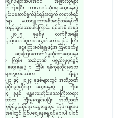
့နေရှေ့ရပ်များအပါအဝင် အခြားသူများ
 ဖိတ်ကြားပြီး ဘာသာရပ်ဆိုင်ရာဆွေးနွေးပွဲ
း ကျင်းပဆောင်ရွက်
နိုင်ရန်အတွက် တရားစီရင်
းဆိုင်ရာ မဟာဗျူဟာအစီအစဉ်တစ်ရပ်ကို
း ထည့်သွင်းထားပါကြောင်း၊
၎င်းအစီ အစဉ်
 ၂၀၂၅ ခုနှစ်မှ လက်ရှိအချိန်
 ပြည်ထောင်စုတရားလွှတ်တော်ချုပ်မှ ကြီး
းပြီး ငွေကြေးခဝါချမှုနှင့်အကြမ်းဖက်မှု
 ငွေကြေးထောက်ပံ့မှုဆိုင်ရာဆွေးနွေး
 ၁၀ ကြိမ်၊ အသိဉာဏ် ပစ္စည်းမူပိုင်ခွင့်
င်ရာ ဆွေးနွေးပွဲ ၁ ကြိမ်၊ ရန်ကုန်တိုင်းဒေသ
ီးတရားလွှတ်တော်က ကြီးမှူး
း ၂၀၂၃ နှင့် ၂၀၂၄ ခုနှစ်များတွင် အသိဉာဏ်
စည်းမူပိုင်ခွင့်ဆိုင်ရာ ဆွေးနွေးပွဲ ၂ ကြိမ်၊
၄ ခုနှစ် မန္တလေးတိုင်းဒေသကြီးတရား
တ်တော်က ကြီးမှူးကျင်းပပြီး အသိဉာဏ်
ည်း မူပိုင်ခွင့်ဆိုင်ရာ ဆွေးနွေးပွဲ၁ ကြိမ် ကျင်းပ
သည့်အခါတွင် ပြင်ပရှေ့နေရှေ့ရပ်များပါ ပါဝင်