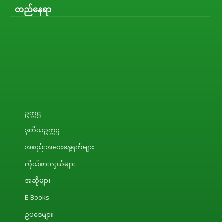
တည်နေရာ
ဥက္ကဋ္ဌ
ဒုတိယဥက္ကဋ္ဌ
အစည်းအဝေးနေ့ရက်များ
ကိုယ်စားလှယ်များ
အဆိုများ
E-Books
ဥပဒေများ