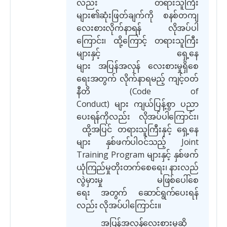
လည်း တရားသူကြီး
များ၏ဆုံးဖြတ်ချက်ကို စနစ်တကျ
လေးစားလိုက်နာရန် လိုအပ်ပါ
ကြောင်း၊ ထို့ကြောင့် တရားသူကြီး
များနှင့် ရှေ့နေ
များ အပြန်အလှန် လေးစားမှုရှိစေ
ရေးအတွက် လိုက်နာရမည့် ကျင့်ဝတ်
နီတိ
(Code of
Conduct)
များ ကျယ်ပြန့်စွာ ပညာ
ပေးရန်ကိုလည်း လိုအပ်ပါကြောင်း၊
ထို့အပြင် တရားသူကြီးနှင့် ရှေ့နေ
များ နှစ်ဖက်ပါဝင်သည့်
Joint
Training Program
များနှင့် နှစ်ဖက်
ယုံကြည်မှုတိုးတက်စေရေး၊ နားလည်
လွဲမှားမှု မဖြစ်ပေါ်စေ
ရေး အတွက် ဆောင်ရွက်ပေးရန်
လည်း လိုအပ်ပါကြောင်း။
အပြန်အလှန်လေးစားမှုဆို