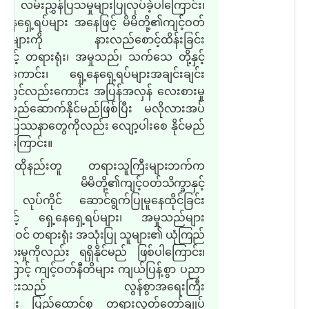
း လမ်းညွှန်ပြသမှုများပြုလုပ်ခဲ့ပါကြောင်း၊
့နေရှေ့ရပ်များ အနေဖြင့် မိမိတို့၏ကျင့်ဝတ်
္ခာများကို နားလည်စောင့်ထိန်းခြင်း
ဖြင့် တရားရုံး၊ အမှုသည်၊ သက်သေ တို့နှင့်
းကောင်း၊ ရှေ့နေရှေ့ရပ်များအချင်းချင်း
းတွင်လည်းကောင်း အပြန်အလှန် လေးစားမှု
 တည်ဆောက်နိုင်မည်ဖြစ်ပြီး မလိုလားအပ်
် ပြဿနာတွေကိုလည်း လျော့ပါးစေ နိုင်မည်
်ပါကြောင်း။
ထိုနည်းတူ တရားသူကြီးများဘက်က
်း မိမိတို့၏ကျင့်ဝတ်သိက္ခာနှင့်
 လုပ်ကိုင်
ဆောင်ရွက်ပြုမူနေထိုင်ခြင်း
ဖြင့် ရှေ့နေရှေ့ရပ်များ၊ အမှုသည်များ
အဝင် တရားရုံး
အသုံးပြု သူများ၏ ယုံကြည်
စားမှုကိုလည်း ရရှိနိုင်မည် ဖြစ်ပါကြောင်း၊
့ကြောင့်
ကျင့်ဝတ်နီတိများ ကျယ်ပြန့်စွာ ပညာ
းခြင်းသည် လွန်စွာအရေးကြီး
ာင်း ပြည်ထောင်စု တရားလွှတ်တော်ချုပ်