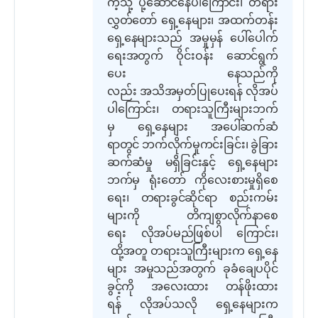
ကဲ့သို့ ပို့ဆောင်နေပါကြောင်း၊ တရား
လွှတ်တော် ရှေ့နေများ၊ အထက်တန်း
ရှေ့နေများသည် အမှုမှန် ပေါ်ပေါက်
ရေးအတွက် ဝိုင်းဝန်း ဆောင်ရွက်
ပေး နေသည်ကို
လည်း အသိအမှတ်ပြုပေးရန် လိုအပ်
ပါကြောင်း၊ တရားသူကြီးများဘက်
မှ ရှေ့နေများ အပေါ်ဆက်ဆံ
ရာတွင် ဘက်လိုက်မှုကင်းခြင်း၊ ခွဲခြား
ဆက်ဆံမှု မရှိခြင်းနှင့် ရှေ့နေများ
ဘက်မှ ရုံးတော် ကိုလေးစားမှုရှိစေ
ရေး၊ တရားခွင်ဆိုင်ရာ စည်းကမ်း
များကို တိကျစွာလိုက်နာစေ
ရေး လိုအပ်မည်ဖြစ်ပါ ကြောင်း၊
ထို့အတူ တရားသူကြီးများက ရှေ့နေ
များ အမှုသည်အတွက် ခုခံချေပပိုင်
ခွင့်ကို အလေးထား တန်ဖိုးထား
ရန် လိုအပ်သလို ရှေ့နေများက