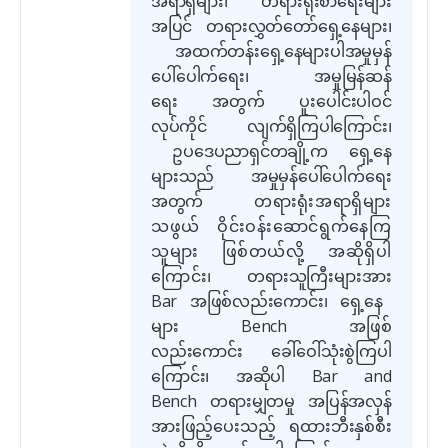
အရာရှိများ၊ တရားရုံးစာရေးများ
အပြင် တရားလွှတ်တော်ရှေ့နေများ၊
အထက်တန်းရှေ့နေများပါအမှုမှန်
ပေါ်ပေါက်ရေး၊ အမှုမြန်ဆန်
ရေး အတွက် ပူးပေါင်းပါဝင်
လုပ်ကိုင် လျက်ရှိကြပါကြောင်း၊
ဥပဒေပညာရှင်တချို့က ရှေ့နေ
များသည် အမှုမှန်ပေါ်ပေါက်ရေး
အတွက်
တရားရုံးအရာရှိများ
သဖွယ် ဝိုင်းဝန်းဆောင်ရွက်နေကြ
သူများ ဖြစ်တယ်လို့ အဆိုရှိပါ
ကြောင်း၊
တရားသူကြီးများအား
Bar
အဖြစ်လည်းကောင်း၊ ရှေ့နေ
များ
Bench
အဖြစ်
လည်းကောင်း ခေါ်ဝေါ်သုံးစွဲကြပါ
ကြောင်း၊ အဆိုပါ
Bar and
Bench
တရားမျှတမှု အပြန်အလှန်
အားဖြည့်ပေးသည့် ရထားဘီးနှစ်စီး