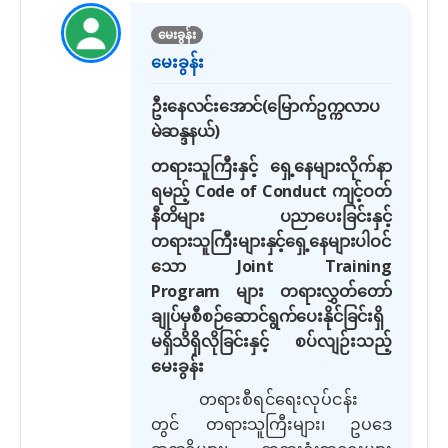
မေးခွန်း
မေးခွန်း
ဦးနေလင်းအောင်
(
မြောက်ဥက္ကလာပ
မဲဆန္ဒနယ်
)
တရားသူကြီးနှင့် ရှေ့နေများလိုက်နာ
ရမည့်
Code of Conduct
ကျင့်ဝတ်
နီတိများ ပညာပေးခြင်းနှင့်
တရားသူကြီးများနှင့်ရှေ့နေများပါဝင်
သော
Joint Training
Program
များ တရားလွှတ်တော်
ချုပ်မှစီစဉ်ဆောင်ရွက်ပေးနိုင်ခြင်းရှိ
မရှိသိရှိလိုခြင်းနှင့်
စပ်လျဉ်းသည့်
မေးခွန်း
တရားစီရင်ရေးလုပ်ငန်း
တွင်
တရားသူကြီးများ၊ ဥပဒေ