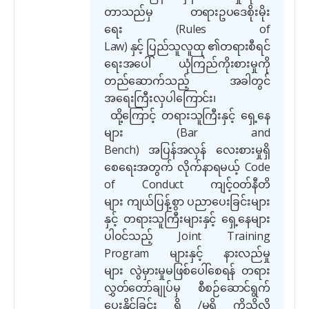
တာသည်မှ တရားဥပဒေစိုးမိုး
ရေး
(Rules of
Law)
နှင့် ပြည်သူလူထု ၏တရားစီရင်
ရေးအပေါ် ယုံကြည်ကိုးစားမှုကို
တည်ဆောက်သည့် အခါတွင်
အရေးကြီးလှပါကြောင်း၊
ထို့ကြောင့် တရားသူကြီးနှင့် ရှေ့နေ
များ
(Bar and
Bench)
အပြန်အလှန် လေးစားမှုရှိ
စေရေးအတွက် လိုက်နာရမယ့်
Code
of Conduct
ကျင့်ဝတ်နီတိ
များ ကျယ်ပြန့်စွာ ပညာပေးခြင်းများ
နှင့် တရားသူကြီးများနှင့် ရှေ့နေများ
ပါဝင်သည့်
Joint Training
Program
များနှင့် နားလည်မှု
များ လွဲမှားမှုမဖြစ်ပေါ်စေရန် တရား
လွှတ်တော်ချုပ်မှ စီစဉ်ဆောင်ရွက်
ပေးနိုင်ခြင်း ရှိ
/
မရှိ ကိုသိလို