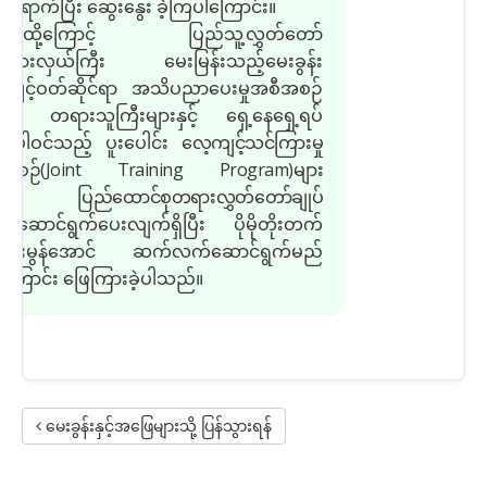
ရောက်ပြီး ဆွေးနွေး ခဲ့ကြပါကြောင်း။
ထို့ကြောင့် ပြည်သူ့လွှတ်တော်
ယ်စားလှယ်ကြီး မေးမြန်းသည့်မေးခွန်း
ကျင့်ဝတ်ဆိုင်ရာ အသိပညာပေးမှုအစီအစဉ်
းနှင့် တရားသူကြီးများနှင့် ရှေ့နေရှေ့ရပ်
း ပါဝင်သည့် ပူးပေါင်း
လေ့ကျင့်သင်ကြားမှု
ီအစဉ်
(Joint Training Program)
များ
ု ပြည်ထောင်စုတရားလွှတ်တော်ချုပ်
ောင်ရွက်ပေးလျက်ရှိပြီး ပိုမိုတိုးတက်
ာင်းမွန်အောင် ဆက်လက်ဆောင်ရွက်မည်
်ကြောင်း ဖြေကြားခဲ့ပါသည်။
မေးခွန်းနှင့်အဖြေများသို့ ပြန်သွားရန်