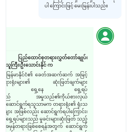
ပါ ကြောင်းဖြင့် မေးမြန်းပါသည်။
ြေ
ြေ
ပြည်ထောင်စုတရားလွှတ်တော်ချုပ်၊
းသူကြီး၊ဦးသောင်းနိုင် က
မြန်မာနိုင်ငံ၏ ခေတ်အဆက်ဆက် အမြင့်
ံးတရားရုံးများ၏ ဆုံးဖြတ်ချက်
များ
ွင် ရှေ့နေ ရှေ့ရပ်
ားသည် အမှုသည်၏ကိုယ်စားလှယ်
စ် ဆောင်ရွက်ရသူသာမက တရားရုံး၏
ရုံးသ
 များ အဖြစ်လည်း ဆောင်ရွက်ရပါကြောင်း၊
့နေရှေ့ရပ်များသည် မှုခင်းများဆုံးဖြတ် သည့်
 အမှန်တရားဖြစ်စေရန်အတွက် ဆောင်ရွက်