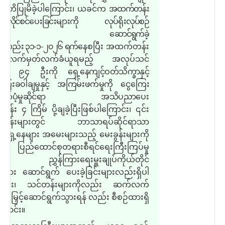
တိပြုမိခဲ့ပါကြောင်း၊ ယခင်က
အထက်တန်း
့နေလိုင်စင်ပေးခြင်းများကို လုပ်ရိုးလုပ်စဉ်
တိုင်း ဆောင်ရွက်ခဲ့
်လည်း ၃၁
-
၁
-
၂၀၂၆ ရက်
နေစပြီး အထက်တန်း
ေ့နေလက်မှတ်လက်ခံယူရမည့် အလုပ်သင်
ေ့နေ ၉၄ ဦးကို
ရှေ့နေကျင့်ဝတ်သိက္ခာနှင့်
ကြေးခဝါချမှုနှင့် အကြမ်းဖက်မှုကို ငွေကြေး
ာက်ပံ့မှုဆိုင်ရာ အသိပညာ
ပေး
န်း ၄ ကြိမ် ပို့ချခဲ့ပြီးဖြစ်ပါကြောင်း၊ ၎င်း
်တန်းများတွင် ဘာသာရပ်ဆိုင်ရာသာ
ရှေ့နေများ အမေးများသည့် မေးခွန်းများကို
း ပြည်ထောင်စုတရားစီရင်ရေးကြီးကြပ်မှု
းက ညွှန်ကြားရေးမှူးချုပ်ကိုယ်တိုင်
ကြား ဆောင်ရွက် ပေးခဲ့ခြင်းများလည်းရှိပါ
ောင်း၊ သင်တန်းများကိုလည်း ဆက်လက်
 တိုးမြှင့်ဆောင်ရွက်သွားရန် လည်း စီစဉ်ထားရှိ
ြောင်း။