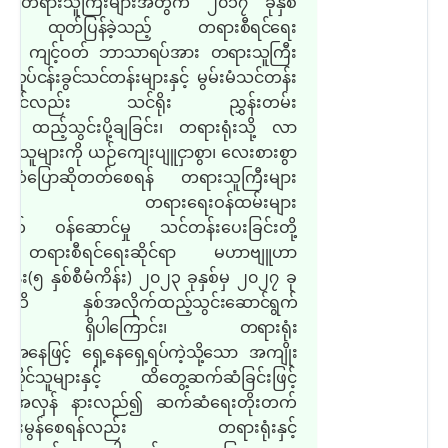
တရားသူကြီးများအတွက် ၂၀၁၇ ခုနှစ်
ွင်
ထုတ်ပြန်ခဲ့သည့် တရားစီရင်ရေး
င်ရာ ကျင့်ဝတ် ဘာသာရပ်အား တရားသူကြီး
း လုပ်ငန်းခွင်သင်တန်း
များနှင့် မွမ်းမံသင်တန်း
ားတွင်လည်း သင်ရိုး ညွှန်းတမ်း
စ် ထည့်သွင်းပို့ချခြင်း၊ တရားရုံးသို့ လာ
က်သူများကို ယဉ်ကျေးပျူငှာစွာ၊ လေးစားစွာ
်ဆံပြောဆိုတတ်စေရန် တရားသူကြီးများ
င့် တရားရေးဝန်ထမ်းများ
က် ဝန်ဆောင်မှု သင်တန်းပေးခြင်းတို့
ု တရားစီရင်ရေးဆိုင်ရာ မဟာဗျူဟာ
ကိန်း
(
၅ နှစ်စီမံကိန်း
)
၂၀၂၃ ခုနှစ်မှ ၂၀၂၇ ခု
စ်အထိ နှစ်အလိုက်
ထည့်သွင်းဆောင်ရွက်
က် ရှိပါကြောင်း၊ တရားရုံး
း အနေဖြင့် ရှေ့နေရှေ့ရပ်ကဲ့သို့သော အကျိုး
ဆိုင်
သူများနှင့် ထိတွေ့ဆက်ဆံခြင်းဖြင့်
ြန်အလှန် နားလည်၍ ဆက်ဆံရေးတိုးတက်
ာင်းမွန်စေရန်လည်း တရားရုံးနှင့်