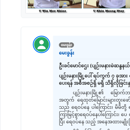
မေးခွန်း
မေးခွန်း
ဦးခင်မောင်ဌေး
(
ပျဉ်းမနားမဲဆန္ဒနယ်
ပျဉ်းမနားမြို့ပေါ် ရပ်ကွက် ၇ ခုအား 
ပေးရန် အစီအစဉ်ရှိ မရှိ သိရှိလိုခြင်းန
ပျဉ်းမနားမြို့၏ မြောက်ဘ
အတွက် ရေထုတ်မြောင်းများတူးဖော် ဆ
သည် ရေဝပ်နေ ပါကြောင်း၊ မိမိတို့
ကြာမြင့်စွာရေဝပ်နေပါကြောင်း၊ ပ
ပြီး ရေဝပ်နေ သည့် အနေအထားမျိုး