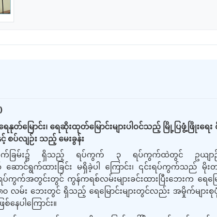
)
ရေနုတ်မြောင်း၊ ရေဆိုးထုတ်မြောင်းများပါဝင်သည့် မြို့ပြဖွံ့ဖြိုးရေး 
ှင့် စပ်လျဉ်း သည့် မေးခွန်း
က်ခြမ်း
၌
ရှိသည့် ရပ်ကွက် ၃ ရပ်ကွက်ထဲတွင် ဥယျာဉ်စ
ောင်ရွက်ထားခြင်း မရှိခဲ့ပါ ကြောင်း၊ ၎င်းရပ်ကွက်သည် မိုးတစ်
 ရပ်ကွက်အတွင်း
တွင်
ကွန်ကရစ်လမ်းများခင်းထားပြီးဘေးက ရေမြေ
ေ ၈၀ လမ်း ဘေး
တွင်
ရှိသည့် ရေမြောင်းများတွင်လည်း အမှိုက်များစုပု
ဖြစ်နေပါကြောင်း။