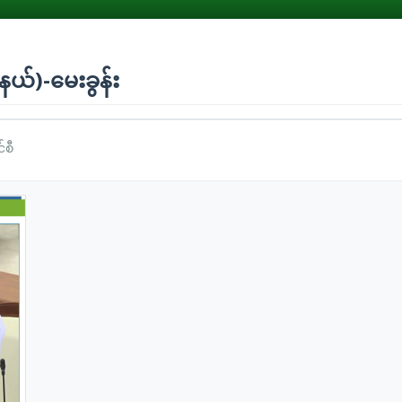
နယ်)-မေးခွန်း
်စီ