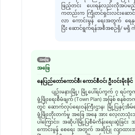
ဖြည့်တင်း ပေးရန်လည်းလိုအပ်မည်ဖ
ကတည်းက ကြိုတင်ရှင်းလင်းဆောင်ရွက်
လာ ကောင်းမွန် ရေးအတွက် ရေနုတ်မြေ
ပြီး ဆောင်ရွက်ရန်အစီအစဉ်ရှိ
/
မရှိ 
အဖြေ
အဖြေ
နေပြည်တော်ကောင်စီ၊ ကောင်စီဝင်၊ ဦးဝင်းမိုးခိုင်
ပျဉ်းမနားမြို့၊ မြို့ပေါ်ရပ်ကွက် ၇ ရပ
ဖွံ့ဖြိုးရေးစီမံချက်
(Town Plan)
အဖြစ် စနစ်တကျ
တွင် ဆောက်လုပ်ရေးဝန်ကြီးဌာန၊ မြို့ပြနှင့်အိမ်
ဖွံ့ဖြိုးတိုးတက်မှု အခြေ အနေ အား လေ့လာသုံးသပ်ခဲ
ပါကြောင်း၊ အဆိုပါမြို့ပြစီမံကိန်းရေးဆွဲခြင်း 
ကောင်းမွန် စေရေး အတွက် အဆိုပြု လျာထားအစီအမ