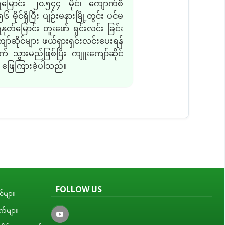
မြောင်း ၂၀
.
၅၄၄ မိုင်၊ ကျောက်စီ
၆ မိုင်ရှိပြီး ပျဉ်းမနားမြို့တွင်း ပင်မ
်မြောင်း တူးဖော် ရှင်းလင်း ခြင်း
ော်ဆိုင်များ ဖယ်ရှားရှင်းလင်းပေးရန်
ွားမည်ဖြစ်ပြီး ကျူးကျော်ဆိုင်
်း ဖြေကြားခဲ့ပါသည်။
FOLLOW US
်များ
ျက်များ