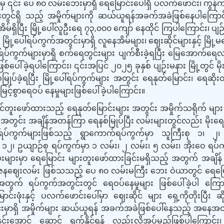
င်း ပေ ၈၀ လမ်းဘေးမှာရှိ ရေမြောင်းပေါ်ရှိ ပလက်ဖောင်း၊ ကွန်ကရ
တွင်ရှိ သည့် အမှိုက်များကို ဆယ်ယူရန်အခက်အခဲဖြစ်နေပါကြောင်း
ိမ်ရှိပြီး မြို့ပေါ်လူဦးရေ ၇၃
,
၀၀၀ ကျော် နေထိုင် ကြပါကြောင်း၊ ပျဉ
ို့ပေါ်ရပ်ကွက်အတွင်းမှာရှိ လူနေအိမ်များ၊ ဈေးဆိုင်များနှင့် မြို့
ါ်ရပ်ကွက်များမှာရှိ စက်ရေတွင်းများ ပျက်စီးခဲ့ရပြီး မြေအောက်ရေလ
ါ်ခဲ့ရပါကြောင်း၊ ၎င်းအပြင် ၂၀၂၅ ခုနှစ် ပျဉ်းမနား မြို့တွင် မို
်မြုပ်ခဲ့ရပြီး မြို့ပေါ်ရပ်ကွက်များ အတွင်း ရေနုတ်မြောင်း၊ ရေ
့်စွာရေဝပ် နေမှုများဖြစ်ပေါ်ခဲ့ပါကြောင်း။
င်တူးဖော်ထားသည့် ရေနုတ်မြောင်းများ အတွင်း အမှိုက်သရိုက် များ စုပ
ံဝန်း အတွင်း အချိန်အတန်ကြာ ရေနစ်မြုပ်ပြီး လမ်းများတွင်လည်း မို
့ပေါ်ရပ်ကွက်များဖြစ်သည့် ရွာကောက်ရပ်ကွက်မှာ သူကြီးစု ၁၊ 
 ၁၂၊ ဥယျာဉ်စု ရပ်ကွက်မှာ ၁ လမ်း၊ ၂ လမ်း၊ ၅ လမ်း၊ အိုးဝေ ရပ်ကွ
းများမှာ ရေမြောင်း များတူးဖော်ထားခြင်းမရှိသည့် အတွက် အချိန် က
နဈေးလမ်း ဖြစ်သသည့် ပေ ၈၀ လမ်းမကြီး ဘေး ဝဲယာတွင် ရေမြောင်း
အတွက် ရပ်ကွက်အတွင်း
တွင်
ရေဝပ်နေမှုများ ဖြစ်ပေါ်ခဲ့ပါ က
းဖုံးနှင့် ပလက်ဖောင်းပေါ်မှာ ဈေးဆိုင် များ ရှေ့ကိုတိုးပြီး 
မှာရှိ အမှိုက်များ ဆယ်ယူရန် အခက်အခဲဖြစ်ပေါ်နေသည့် အနေအထား 
ုင်နင်းအောင် ဆောင် ရွက်နိုင်ရန် လည်းလိုအပ်မည်ဖြစ်ပါကြောင်