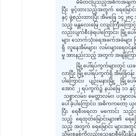
မိမိတင်ပြသည့်အဓိကအချက်မှ ၎
ပြီး ဖွင့်ထားသည့်အတွက် ရေမြောင်း
နှင့် ဖွဲ့စည်းထားပြီး အိမ်ခြေ ၁၄၂၈၄ အ
သည့် မန္တလေးမြေ ငလျင်ကြီးကြောင့် မြ
လည်းပျက်စီးခဲ့ရပါကြောင်း၊ မြို့ပေ
များ သောက်သုံးရေအခက်အခဲများ ဖြစ်ပေ
ရှိ လူနေအိမ်များ၊ လမ်းများရေဝင်နစ
မှု အားနည်းသည့် အတွက် အချိန်ကြာမြင
မြို့ပေါ်ရပ်ကွက်များတွင် ယခ
လာပြီး မြို့ပေါ်ရပ်ကွက်ရှိ အိမ်ခြ
ပါကြောင်း၊ ပျဉ်းမနားမြို့ မြို
အောင် ၂ ရပ်ကွက်၌ နယ်မြေ ၁၁ နှင့်
သစ္စာလမ်း၊ မေတ္တာလမ်း၊ ပဒုမ္မာလမ်
ပေါ်ခဲ့ပါကြောင်း၊ အဓိကကတော့ ယုဇ
ပြီး ရေစီးရေလာ မကောင်း သည့်
သည့် ရေထုတ်မြောင်းများ၏ ရေမြောင်
သည့် အတွက် ရေမြောင်း များအတွင်း
သိမ်းစနစ်ကိုလည်းသေချာစီမံပြီးနိ