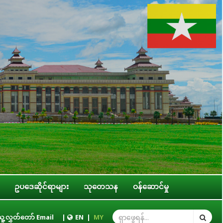
ဥပဒေဆိုင်ရာများ
သုတေသန
ဝန်ဆောင်မှု
မတီနှင့် ပြည်ထောင်စုအဆင့် အဖွဲ့အစည်းများ၊ ဝန်ကြီးဌာနများ၊ တိုင်းဒေသကြီး/ပြည
ူ့လွှတ်တော် Email
|
EN
|
MY