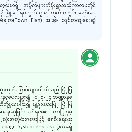
မှာရှိ အမှိုက်များကိုမိုးရွာသည့်ကာလမတိုင်
ှိ မြို့ပေါ်ရပ်ကွက် ၇ ရပ်ကွက်အတွင်း ရေစီးရေ
မံချက်
(Town Plan)
အဖြစ် စနစ်တကျရေးဆွဲ
းထုတ်မြောင်းများပါဝင်သည့် မြို့ပြ
ွန်းနှင့်စပ်လျဉ်း၍ ၂၀၂၃
-
၂၄ ဘဏ္ဍာနှစ်
ု့ပူးပေါင်း၍ ပျဉ်းမနားမြို့ မြို့ပြ
်းရေးဆွဲခြင်း အစီရင်ခံစာ အားပြုစုခဲ့
်မြို့လုံးအတိုင်းအတာဖြင့် ရေစီးရေလာ
ainage System
အား ရေးဆွဲထားရှိ