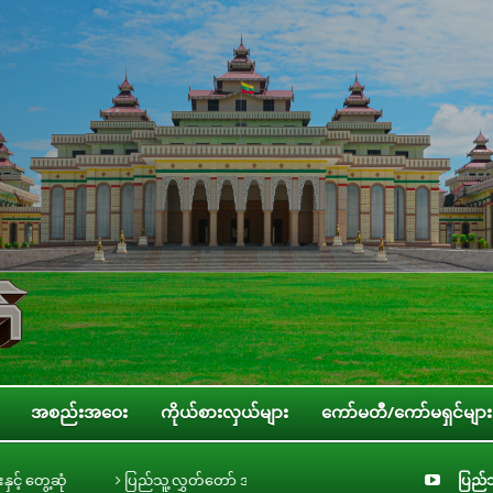
အစည်းအဝေး
ကိုယ်စားလှယ်များ
ကော်မတီ/ကော်မရှင်များ
သူ့လွှတ်တော် အစိုးရ၏ အာမခံချက်များ၊ ကတိများနှင့် တာဝန်ခံချက်များစိစစ်ရေးကော်
ပြည်သ