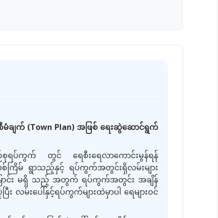
စီမံချက်
(Town Plan)
အဖြစ် ရေးဆွဲဆောင်ရွက်
ုရပ်ကွက် တွင် ရေစီးရေလာကောင်းမွန်ရန်
ကြိမ် ရွာသည့်နှင့် ရပ်ကွက်အတွင်းရှိလမ်းများ
ာင်း မရှိ သည့် အတွက် ရပ်ကွက်အတွင်း အချိန်
ံပြီး လမ်းပေါ်နှင့်ရပ်ကွက်များထဲမှာပါ ရေများဝင်