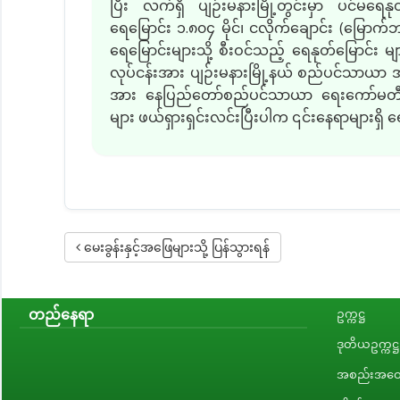
ပြီး လက်ရှိ ပျဉ်းမနားမြို့တွင်းမှာ ပင်မရေ
ရေမြောင်း ၁
.
၈၀၄ မိုင်၊ ငလိုက်ချောင်း
(
မြောက်
ရေမြောင်းများသို့ စီးဝင်သည့် ရေနုတ်မြောင်
လုပ်ငန်းအား ပျဉ်းမနားမြို့နယ် စည်ပင်သာယာ အုပ်
အား နေပြည်တော်စည်ပင်သာယာ ရေးကော်မတီအန
များ ဖယ်ရှားရှင်းလင်းပြီးပါက ၎င်းနေရာများရှိ 
မေးခွန်းနှင့်အဖြေများသို့ ပြန်သွားရန်
တည်နေရာ
ဥက္ကဋ္ဌ
ဒုတိယဥက္ကဋ္ဌ
အစည်းအဝေး