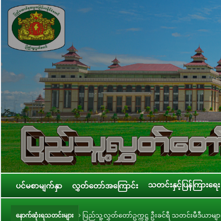
သတင်းနှင့်ပြန်ကြားရေး
ပင်မစာမျက်နှာ
လွှတ်တော်အကြောင်း
ပြည်သူ့လွှတ်တော်ဥက္ကဋ္ဌ ဦးခင်ရီ သတင်းမီဒီယာများနှင့် တွေ့ဆုံ
ပြည်
နောက်ဆုံးရသတင်းများ