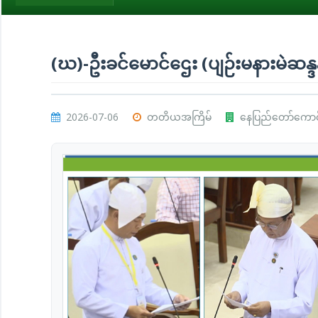
(ဃ)-ဦးခင်မောင်ဌေး (ပျဉ်းမနားမဲဆန္ဒ
2026-07-06
တတိယအကြိမ်
နေပြည်တော်ကောင