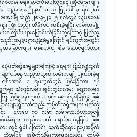
စ်လမ်း ရေမြောင်းဖုံးပေါ်တွင်ဈေးဆိုင်များကျူး
၊ ပျဉ်းမနားမြို့နယ် သည် မြို့ပေါ် ၇ ရပ်ကွက်
်းမနားမြို့သည် ၂၈
-
၃
-
၂၀၂၅ ရက်တွင် လှုပ်ခတ်ခဲ့
မဈေးကြီး လည်း ထိခိုက်ပျက်စီးခဲ့ရပြီး လမ်းတချို့
မ်းကြောင်းများပြောင်းလဲခြင်းတို့ကြောင့် ပြည်သူ
းသည်းထန်စွာရွာသွန်းခဲ့မှုကြောင့် ရပ်ကွက်အတွင်း
ဆိုးထုတ်မြောင်းများ စနစ်တကျ စီမံ ဆောင်ရွက်ထား
ုံပိတ်ဆို့နေမှုများကြောင့် ရေများပြည့်လျှံထွက်
းရေ များဝပ်နေ သည့်အတွက် လမ်းတချို့ ပျက်စီးခဲ့ရ
၂၊ ရန်အောင် ၁ ရပ်ကွက်တွင် မြင်းခြံကာ၊ ရန်
က်မှာ သံလွင်လမ်း၊ ချင်းတွင်းလမ်း၊ ခတ္တာလမ်း၊
ြာမြင့်စွာရပ်ကွက်အတွင်း ရေဝင်နစ်မြုပ်မှု ဖြစ်
များရှိသော်လည်း အမှိုက်သရိုက်များ ပိတ်ဆို့
ြောင်း၊ ၎င်းပေ ၈၀ လမ်း လမ်းဘေးဝဲယာတွင်ရှိ
ဆိုင်ခန်းများ တည်ဆောက် ရောင်းချနေခြင်း ဖြစ်
တွင် ရှိပါ ကြောင်း၊ သက်ဆိုင်ရာများမှအမှိုက်
း၊ ထို့အပြင် အမှိုက်သိမ်းကားများလည်း ထပ်မံ