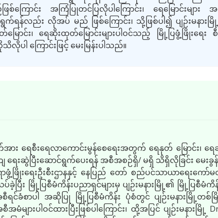
ြစ်ကြောင်း အကြံပြုတင်ပြလိုပါကြောင်း၊ ရေမြောင်းများ အတွင်း
ရန်လည်း လိုအပ် မည် ဖြစ်ကြောင်း၊ သို့ဖြစ်ပါ၍ ပျဉ်းမနားမြို့ရ
ာင်း၊ ရေဆိုးထုတ်မြောင်းများပါဝင်သည့် မြို့ပြဖွံ့ဖြိုးရေး စီ
ကိုသိလိုပါ ကြောင်းဖြင့် မေးမြန်းပါသည်။
်ကွက်အား ရေစီးရေလာကောင်းမွန်စေရေးအတွက် ရေနုတ် မြောင်း၊ ရေဆို
 ရေးဆွဲပြီးဆောင်ရွက်ပေးရန် အစီအစဉ်ရှိ
/
မရှိ သိရှိလိုခြင်း မေးခ
ရာဖွံ့ဖြိုးရေးဦးစီးဌာနနှင့် နေပြည် တော် စည်ပင်သာယာရေးကော်မတီတိ
့ပြီး မြို့ပြစီမံကိန်းပညာရှင်များမှ ပျဉ်းမနားမြို့၏ မြို့ပြစီမံကိန
အစီရင်ခံစာပါ အဆိုပြု မြို့ပြစီမံကိန်း ပုံစံတွင် ပျဉ်းမနားမြို့တစ
ံများပါဝင်ထားပြီးဖြစ်ပါကြောင်း၊ ထို့အပြင် ပျဉ်းမနားမြို့
Dr