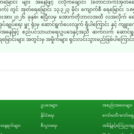
နုတ်မြောင်း များ အနေဖြင့် ငလိုက်ချောင်း
(
တောင်ဘက်
)
အုတ်ရေ
ဘက်
)
တွင် အုတ်ရေမြောင်း ၁၃
.
၃၂၃ မိုင်၊ ကျောက်စီ ရေမြောင်း ၁
.
၈၅
း များအား၂၀၂၆ ခုနှစ်၊ ဧပြီလမှ အောက်တိုဘာလအထိ လအလိုက် ရေနုတ
ချုပ်ရေး မှူး ရုံးမှ ဆောင်ရွက်ပေးလျက် ရှိပါကြောင်း နှင့် ကျူးကျ
ေဖြင့် စည်ပင်သာယာရေးဥပဒေနှင့်အညီ ဆက်လက် ဆောင်ရွက် သ
ရေမြောင်းများ အတွင်းမှ အမှိုက်များ ရှင်းလင်းသွားမည်ဖြစ်ပါကြောင
ဥပဒေများ
အစည်းအဝေးများ
နိုင်ငံရေး
ကော်မတီ/ကော်မရှင
နေ့ရက်များ
စီးပွားရေး
အမိန့်နှင့်ကြေညာခ