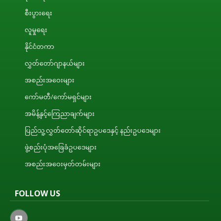
စီးပွားရေး
လူမှုရေး
နိုင်ငံတကာ
လွှတ်တော်ဂျာနယ်များ
အစည်းအဝေးများ
ကော်မတီ/ကော်မရှင်များ
အမိန့်နှင့်ကြေညာချက်များ
ပြည်သူ့လွှတ်တော်ဆိုင်ရာဥပဒေနှင့် နည်းဥပဒေများ
ဖွဲ့စည်းပုံအခြေခံဥပဒေများ
အစည်းအဝေးမှတ်တမ်းများ
FOLLOW US