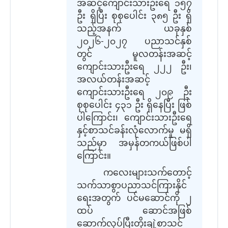
အဆင့်ကျောင်းသားဦးရေ ၁၅၇
ဦး ရှိပြီး စုစုပေါင်း ၃၈၅ ဦး ရှိ
သည့်အနက် ယခုနှစ်
၂၀၂၆-၂၀၂၇ ပညာသင်နှစ်
တွင် မူလတန်းအဆင့်
ကျောင်းသားဦးရေ ၂၂၂ ဦး၊
အလယ်တန်းအဆင့်
ကျောင်းသားဦးရေ ၂၀၉ ဦး
စုစုပေါင်း ၄၃၁ ဦး ရှိနေပြီး ဖြစ်
ပါကြောင်း၊ ‌ကျောင်းသားဦးရေ
နှင့်စာသင်ခန်းလုံလောက်မှု မရှိ
သည်မှာ အမှန်တကယ်ဖြစ်ပါ
ကြောင်း။
ကလေးများသက်တောင့်
သက်သာစွာပညာသင်ကြားနိုင်
ရေးအတွက် ပင်မဆောင်ကို ၂
ထပ် ဆောင်အဖြစ်
ဆောက်လုပ်ပြီးတိုးချဲ့စာသင်