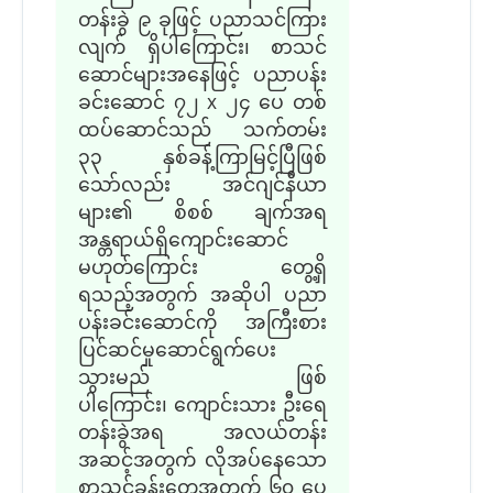
တန်းခွဲ ၉ ခုဖြင့် ပညာသင်ကြား
လျက် ရှိပါ
ကြောင်း၊
စာသင်
ဆောင်
များ
အနေ
ဖြင့်
ပညာပန်း
ခင်းဆောင်
၇၂ x ၂၄ ပေ
တစ်
ထပ်ဆောင်သည် သက်တမ်း
၃၃ နှစ်ခန့်ကြာမြင့်ပြီဖြစ်
သော်လည်း အင်ဂျင်နီယာ
များ
၏
စိစစ် ချက်အရ
အန္တရာယ်ရှိကျောင်းဆောင်
မဟုတ်ကြောင်း တွေ့ရှိ
ရ
သည့်
အတွက် အဆိုပါ ပညာ
ပန်းခင်းဆောင်ကို အကြီးစား
ပြင်ဆင်မှုဆောင်ရွက်ပေး
သွား
မည်
ဖြစ်
ပါ
ကြောင်း၊
ကျောင်းသား ဦးရေ
တန်းခွဲအရ အလယ်တန်း
အဆင့်အတွက် လိုအပ်နေသော
စာသင်ခန်းတွေအတွက် ၆၀
ပေ