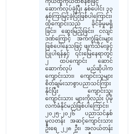
ကိုယ်ထူကိုယ်ထစနစ်ဖြင့်
ဆောက်လုပ်ခဲ့ပြီး နှစ်ပေါင်း ၃၃
နှစ်ကြာမြင့်ခဲ့ပြီးဖြစ်ပါကြောင်း၊
ထိုကျောင်းသည် ခိုင်ခံ့မှုမရှိ
ခြင်း၊ ဆွေးမြည့်ခြင်း၊ ငလျင်
ဒဏ်ကြောင့် အက်ကွဲခြင်းများ
ဖြစ်ပေါ်နေသဖြင့် ဖျက်သိမ်းခွင့်
ပြုပါရန်နှင့် ၎င်းမြေနေရာတွင်
၂ ထပ်ကျောင်း ဆောင်
ဆောက်လုပ် မည်ဆိုပါက
ကျောင်းသား၊ ကျောင်းသူများ
စိတ်ချမ်းသာစွာပညာသင်ကြား
နိုင်ပြီး ကျောင်းသူ၊
ကျောင်းသား များကိုလည်း ပိုမို
လက်ခံနိုင်မည်ဖြစ်ပါကြောင်း၊
၂၀၂၅-၂၀၂၆ ပညာသင်နှစ်
မူလတန်း အဆင့်ကျောင်းသား
ဦးရေ ၂၂၈ ဦး၊ အလယ်တန်း