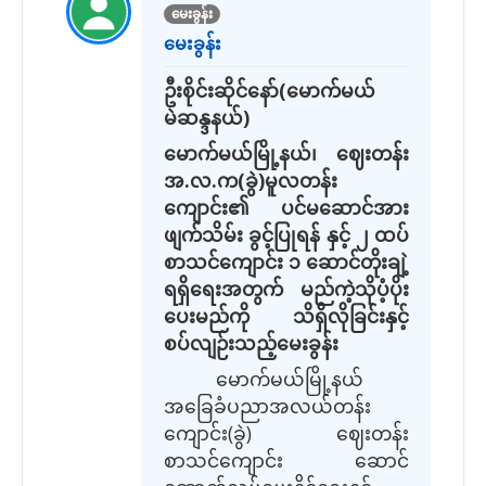
မေးခွန်း
မေးခွန်း
ဦးစိုင်းဆိုင်နော်(မောက်မယ်
မဲဆန္ဒနယ်)
မောက်မယ်မြို့နယ်၊ ဈေးတန်း
အ.လ.က(ခွဲ)မူလတန်း
ကျောင်း၏ ပင်မဆောင်အား
ဖျက်သိမ်း ခွင့်ပြုရန် နှင့် ၂ ထပ်
စာသင်ကျောင်း ၁ ဆောင်တိုးချဲ့
ရရှိရေးအတွက် မည်ကဲ့သိုပံ့ပိုး
ပေးမည်ကို သိရှိလိုခြင်းနှင့်
စပ်လျဉ်းသည့်မေးခွန်း
မောက်မယ်မြို့နယ်
အခြေခံပညာအလယ်တန်း
ကျောင်း(ခွဲ) ဈေးတန်း
စာသင်ကျောင်း ဆောင်