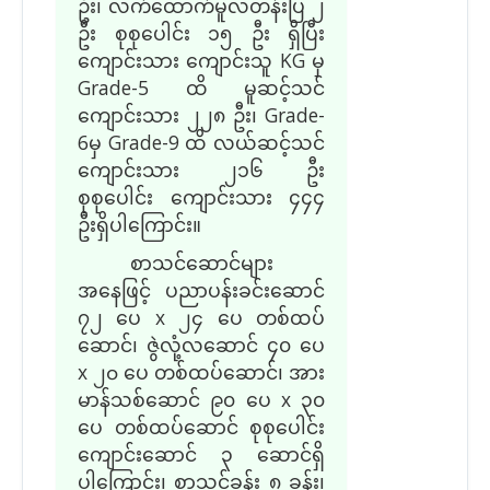
ဦး၊ လက်ထောက်မူလတန်းပြ ၂
ဦး စုစုပေါင်း ၁၅ ဦး ရှိပြီး
ကျောင်းသား ကျောင်းသူ KG မှ
Grade-5 ထိ မူဆင့်သင်
ကျောင်းသား ၂၂၈ ဦး၊ Grade-
6မှ Grade-9 ထိ လယ်ဆင့်သင်
ကျောင်းသား ၂၁၆ ဦး
စုစုပေါင်း ကျောင်းသား ၄၄၄
ဦးရှိပါကြောင်း။
စာသင်ဆောင်များ
အနေဖြင့် ပညာပန်းခင်းဆောင်
၇၂ ပေ x ၂၄ ပေ
တစ်
ထပ်
ဆောင်၊ ဇွဲလုံ့လဆောင် ၄၀ ပေ
x ၂၀ ပေ တစ်ထပ်ဆောင်
၊ အား
မာန်သစ်ဆောင် ၉၀ ပေ
x
၃၀
ပေ တစ်ထပ်ဆောင် စုစုပေါင်း
ကျောင်းဆောင် ၃ ဆောင်ရှိ
ပါ
ကြောင်း၊
စာသင်ခန်း ၈ ခန်း၊