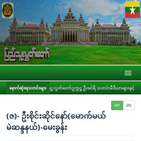
Toggl
naviga
ပြည်သူ့လွှတ်တော်ဥက္ကဋ္ဌ ဦးခင်ရီ သတင်းမီဒီယာများနှင့် တွေ့ဆုံ
ပြည်
နောက်ဆုံးရသတင်းများ
MY
EN
(ဇ)- ဦးစိုင်းဆိုင်နော်(မောက်မယ်
မဲဆန္ဒနယ်)-မေးခွန်း