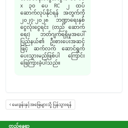
x
၃၀
ပေ
RC ၂ ထပ်
ဆောက်လုပ်နိုင်ရန် အတွက်ကို
၂၀၂၇-၂၀၂၈ ဘဏ္ဍာရေးနှစ်
ငွေလုံးငွေရင်း (တည် ဆောက်
ရေး) ဘတ်ဂျက်ရရှိမှုအပေါ်
ပြည်နယ်၏ ဦးစားပေးအဆင့်
ဖြင့် ဆက်လက် ဆောင်ရွက်
ပေးသွားမည်ဖြစ်ပါ ကြောင်း
ဖြေကြားခဲ့ပါသည်။
မေးခွန်းနှင့်အဖြေများသို့ ပြန်သွားရန်
တည်နေရာ