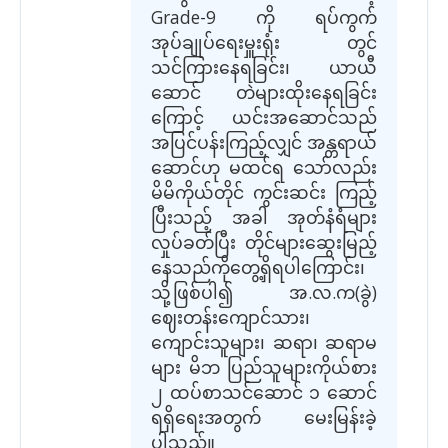
Grade-9 ကို ရပ်ကွက်
အုပ်ချုပ်‌ရေးမှူးရုံး တွင်
သင်ကြားနေရခြင်း၊ ယာယီ
ဆောင် တဲများထိုးနေရခြင်း
ကြောင့် ယင်းအဆောင်သည်
အပြင်ပန်းကြည့်လျှင် အန္တရာယ်
ဆောင်ဟု မထင်ရ သော်လည်း
မိမိကိုယ်တိုင် ကွင်းဆင်း ကြည့်
ပြီးသည့် အခါ အုတ်နံရံများ
လှုပ်ခတ်ပြီး တိုင်များဆွေးမြည့်
နေသည်ကိုတွေ့ရှိရပါကြောင်း၊
သို့ဖြစ်ပါ၍ အ.လ.က(ခွဲ)
ဈေးတန်းကျောင်သား၊
ကျောင်းသူများ၊ ဆရာ၊ ဆရာမ
များ မိဘ ပြည်သူများကိုယ်စား
၂ ထပ်စာသင်ဆောင် ၁ ဆောင်
ရရှိရေးအတွက် မေးမြန်းခဲ့
ပါသည်။