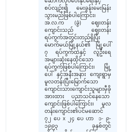
ဆောက်လုပ်ပေးနိုင်ရေးနှင့်
စပ်လျဉ်း၍ မေးခွန်းမေးမြန်း
သွားမည်ဖြစ်ပါကြောင်း၊
အ.လ.က (ခွဲ) ဈေးတန်း
ကျောင်းသည် ဈေးတန်း
ရပ်ကွက်အတွင်းတည်ရှိပြီး
မောက်မယ်မြို့နယ်၏ မြို့ပေါ်
၇ ရပ်ကွက်ထဲနှင့် လူဦးရေ
အများဆုံးနေထိုင်သော
ရပ်ကွက်ဖြစ်ပါကြောင်း၊ မြို့
ပေါ် နှင့်အနီးအနား ကျေးရွာမှ
မူလတန်းပြီးမြောက်သော
ကျောင်းသားကျောင်းသူများမှီခို
အားထား ပညာသင်နေသော
ကျောင်းဖြစ်ပါကြောင်း၊ မူလ
တန်းကျောင်း၏ပင်မဆောင်
၇၂ ပေ x ၂၄ ပေ ဟာ ၁- ၉-
၁၉၉၃ ခုနှစ်တွင်