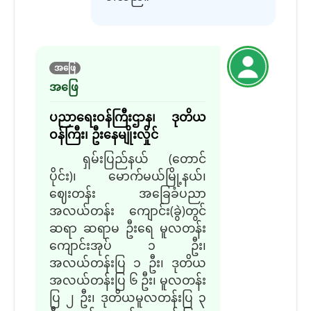
အဖြေ
အဖြေ
ပညာရေးဝန်ကြီးဌာန၊ ဒုတိယ
ဝန်ကြီး၊ ဦးနေမျိုးလှိုင်
ရှမ်းပြည်နယ် (တောင်
ပိုင်း)၊ မောက်မယ်မြို့နယ်၊
ဈေးတန်း အခြေခံပညာ
အလယ်တန်း ကျောင်း(ခွဲ)တွင်
ဆရာ ဆရာမ ဦးရေ မူလတန်း
ကျောင်းအုပ် ၁ ဦး၊
အလယ်တန်းပြ ၁ ဦး၊ ဒုတိယ
အလယ်တန်းပြ ၆ ဦး၊ မူလတန်း
ပြ ၂ ဦး၊ ဒုတိယမူလတန်းပြ ၃