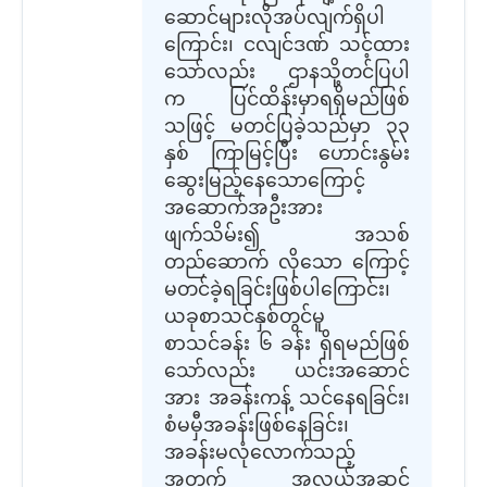
ဆောင်များလိုအပ်လျက်ရှိပါ
ကြောင်း၊ ငလျင်ဒဏ် သင့်ထား
သော်လည်း ဌာနသို့တင်ပြပါ
က ပြင်ထိန်းမှာရရှိမည်ဖြစ်
သဖြင့် မတင်ပြခဲ့သည်မှာ ၃၃
နှစ် ကြာမြင့်ပြီး ဟောင်းနွမ်း
ဆွေးမြည့်နေသောကြောင့်
အဆောက်အဦးအား
ဖျက်သိမ်း၍ အသစ်
တည်ဆောက် လိုသော ကြောင့်
မတင်ခဲ့ရခြင်းဖြစ်ပါကြောင်း၊
ယခုစာသင်နှစ်တွင်မူ
စာသင်ခန်း ၆ ခန်း ရှိရမည်ဖြစ်
သော်လည်း ယင်းအဆောင်
အား အခန်းကန့် သင်နေရခြင်း၊
စံမမှီအခန်းဖြစ်နေခြင်း၊
အခန်းမလုံလောက်သည့်
အတွက် အလယ်အဆင့်