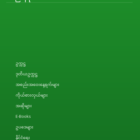
ဥက္ကဋ္ဌ
ဒုတိယဥက္ကဋ္ဌ
အစည်းအဝေးနေ့ရက်များ
ကိုယ်စားလှယ်များ
အဆိုများ
E-Books
ဥပဒေများ
နိုင်ငံရေး