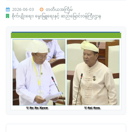
2026-06-03
တတိယအကြိမ်
စိုက်ပျိုးရေး၊ မွေးမြူရေးနှင့် ဆည်မြောင်းဝန်ကြီးဌာန