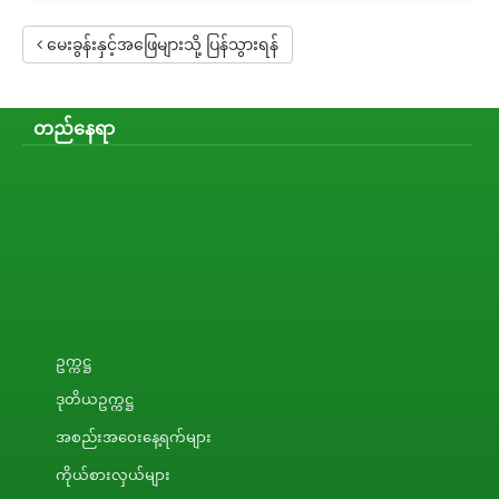
မေးခွန်းနှင့်အဖြေများသို့ ပြန်သွားရန်
တည်နေရာ
ဥက္ကဋ္ဌ
ဒုတိယဥက္ကဋ္ဌ
အစည်းအဝေးနေ့ရက်များ
ကိုယ်စားလှယ်များ