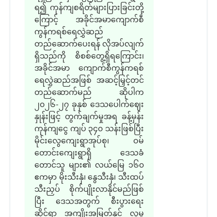
ရ၍ ကုန်ကျစရိတ်များပြားခြင်းတို့
ကြောင့် အခိုင်အမာကျောက်စီ
ကွန်ကရစ်ရေလွှဲဆည်
တည်ဆောက်ပေးရန် လိုအပ်လျက်
ရှိသည်ကို စိစစ်တွေ့ရှိရကြောင်း၊
အခိုင်အမာ ကျောက်စီကွန်ကရစ်
ရေလွှဲဆည်အဖြစ် အဆင့်မြှင့်တင်
တည်ဆောက်မည် ဆိုပါက
၂၀၂၆-၂၇ ခုနှစ် ဒေသပေါက်ဈေး
နှုန်းဖြင့် တွက်ချက်မှုအရ ခန့်မှန်း
ကုန်ကျငွေ ကျပ် ၃၄၀ သန်းဖြစ်ပြီး
မိုင်းလွေကျေးရွာအုပ်စု၊ ဝမ်
တောင်းကျေးရွာရှိ ဒေသခံ
တောင်သူ များ၏ လယ်မြေ ၁၆၀
ဧကမှာ မိုးသီးနှံ၊ နွေသီးနှံ၊ သီးထပ်
သီးညှပ် စိုက်ပျိုးလာနိုင်မည်ဖြစ်
ပြီး ဒေသအတွက် စီးပွားရေး
ဆိုင်ရာ အကျိုးအမြတ်နှင့် လူမှု