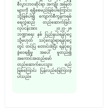
စီးပွားဘဝဆိုင်ရာ အကျိုး အမြတ်
များကို ရရှိစေမည်ဖြစ်ပါကြောင်း၊
သို့ဖြစ်ပါ၍ ကျောက်စီကွန်ကရစ်
ရေလွှဲဆည် တည်ဆောက်ခြင်း
လုပ်ငန်းအား ၂၀၂၇-၂၈
ဘဏ္ဍာရေး နှစ် ပြည်နယ်ရန်ပုံငွေ
သို့မဟုတ် သင့်လျော်ရာရန်ပုံငွေ
တွင် တင်ပြ တောင်းခံပြီး ရန်ပုံငွေ
ခွဲဝေရရှိမှု အပေါ် မူတည်၍
အကောင်အထည်ဖော်
တည်ဆောက်ပေးသွား မည်
ဖြစ်ကြောင်း ပြန်လည်ဖြေကြားခဲ့
ပါသည်။