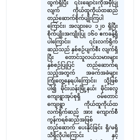
ထွက်ရှိပြီး ၎င်းချောင်းကိုအမှီပြု
လျက် ကိုယ်ထူကိုယ်ထဆည်
တည်ဆောက်စိုက်ပျိုးကြပါ
ကြောင်း၊ အလျားပေ ၁၂၀ ရှိပြီး
စိုက်ပျိုးအကျိုးပြု ၁၆၀ ဧကခန့်ရှိ
ပါကြောင်း၊ ၎င်းလက်ရိုက်
ဆည်သည် နှစ်စဉ်ပျက်စီး လျက်ရှိ
ပြီး တောင်သူလယ်သမားများ
နှစ်စဉ်ပြုပြင် တည်ဆောက်ရ
သည့်အတွက် အခက်အခဲများ
ကြုံတွေ့နေရပါကြောင်း၊ သို့ဖြစ်
ပါ၍ မိုင်းယန်းမြို့နယ်၊ မိုင်းလွေ
ကျေးရွာအုပ်စုရှိ ဝမ်တောင်
ကျေးရွာ ကိုယ်ထူကိုယ်ထ
လက်ရိုက်ဆည် အား ကျောက်စီ
ကွန်ကရစ်ဆည်အဖြစ်
တည်ဆောက် ပေးနိုင်ခြင်း ရှိ/မရှိ
သိရှိလိုပါကြောင်း နှင့်