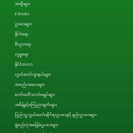
အဆိုများ
E-Books
ဥပဒေများ
နိုင်ငံရေး
စီးပွားရေး
လူမှုရေး
နိုင်ငံတကာ
လွှတ်တော်ဂျာနယ်များ
အစည်းအဝေးများ
ကော်မတီ/ကော်မရှင်များ
အမိန့်နှင့်ကြေညာချက်များ
ပြည်သူ့လွှတ်တော်ဆိုင်ရာဥပဒေနှင့် နည်းဥပဒေများ
ဖွဲ့စည်းပုံအခြေခံဥပဒေများ