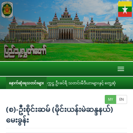
Toggl
naviga
့လွှတ်တော်ဥက္ကဋ္ဌ ဦးခင်ရီ သတင်းမီဒီယာများနှင့် တွေ့ဆုံ
ပြည်သူ့လွှတ်တော
နောက်ဆုံးရသတင်းများ
MY
EN
(စ)-ဦးစိုင်းဆမ် (မိုင်းယန်းမဲဆန္ဒနယ်)
မေးခွန်း