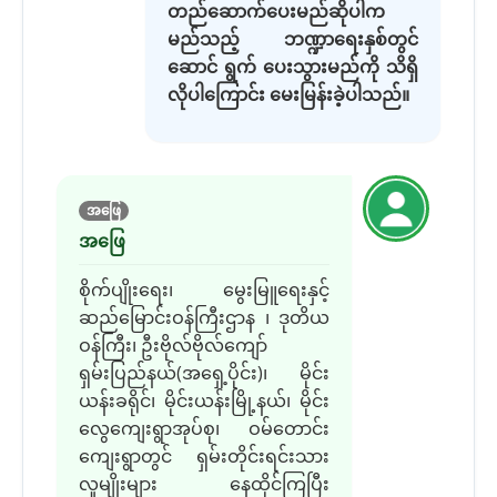
တည်ဆောက်ပေးမည်ဆိုပါက
မည်သည့် ဘဏ္ဍာရေးနှစ်တွင်
ဆောင် ရွက် ပေးသွားမည်ကို သိရှိ
လိုပါကြောင်း မေးမြန်းခဲ့ပါသည်။
အဖြေ
အဖြေ
စိုက်ပျိုးရေး၊ မွေးမြူရေးနှင့်
ဆည်မြောင်းဝန်ကြီးဌာန ၊ ဒုတိယ
ဝန်ကြီး၊ ဦးဗိုလ်ဗိုလ်ကျော်
ရှမ်းပြည်နယ်(အရှေ့ပိုင်း)၊ မိုင်း
ယန်းခရိုင်၊ မိုင်းယန်းမြို့နယ်၊ မိုင်း
လွေကျေးရွာအုပ်စု၊ ဝမ်တောင်း
ကျေးရွာတွင် ရှမ်းတိုင်းရင်းသား
လူမျိုးများ နေထိုင်ကြပြီး