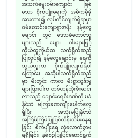
အသက်မွေးဝမ်းကျောင်း ဖြစ်
သော စိုက်ပျိုးရေးကို အဓိကမှီခို
အားထား၍ လုပ်ကိုင်လျက်ရှိရာမှာ
ဝမ်တောင်းကျေးရွာအနီး နမ့်လွေ
ချောင်း တွင် ဒေသခံတောင်သူ
များသည် မျော၊ ဝါးများဖြင့်
ကိုယ်ထူကိုယ်ထ လက်ရိုက်ဆည်
ပြုလုပ်၍ နမ့်လွေချောင်းမှ ရေကို
သွယ်ယူကာ စိုက်ပျိုးလျက်ရှိပါ
ကြောင်း၊ အဆိုပါလက်ရိုက်ဆည်
မှာ မိုးတွင်း ကာလ မိုးရွာသွန်းမှု
များပြားပါက တစ်ဟုန်ထိုးစီးဆင်း
လာသည့် ချောင်းရေစီးဒဏ်ကို မခံ
နိုင်ဘဲ မကြာခဏကျိုးပေါက်လေ့
ရှိပြီး အသုံးမပြုနိုင်ဘဲ
အကြိမ်ကြိမ်ပြုပြင်ထိန်းသိမ်းနေရ
ခြင်း၊ စိုက်ပျိုးရေ လုံလောက်စွာမ
ရရှိခြင်း၊ နှစ်စဉ်ပြုပြင်ဆောင်ရွက်