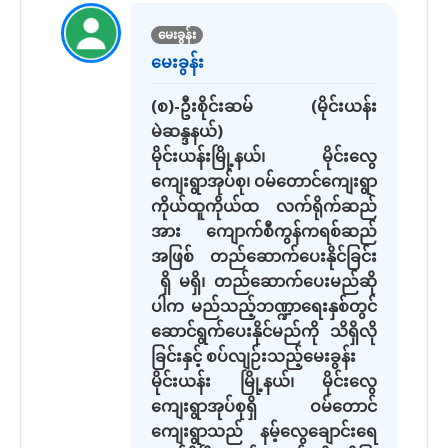
မေးခွန်း
မေးခွန်း
(စ)-ဦးစိုင်းဆမ် (မိုင်းယန်း
မဲဆန္ဒနယ်)
မိုင်းယန်းမြို့နယ်၊ မိုင်းလွေ
ကျေးရွာအုပ်စု၊ ဝမ်တောင်ကျေးရွာ
ကိုယ်ထူကိုယ်ထ လက်ရိုက်ဆည်
အား ကျောက်စီကွန်ကရစ်ဆည်
အဖြစ် တည်ဆောက်ပေးနိုင်ခြင်း
ရှိ မရှိ၊ တည်ဆောက်ပေးမည်ဆို
ပါက မည်သည့်ဘဏ္ဍာရေးနှစ်တွင်
ဆောင်ရွက်ပေးနိုင်မည်ကို သိရှိလို
ခြင်းနှင့် စပ်လျဉ်းသည့်မေးခွန်း
မိုင်းယန်း မြို့နယ်၊ မိုင်းလွေ
ကျေးရွာအုပ်စုရှိ ဝမ်တောင်
ကျေးရွာသည် နမ့်လွေချောင်းရေ