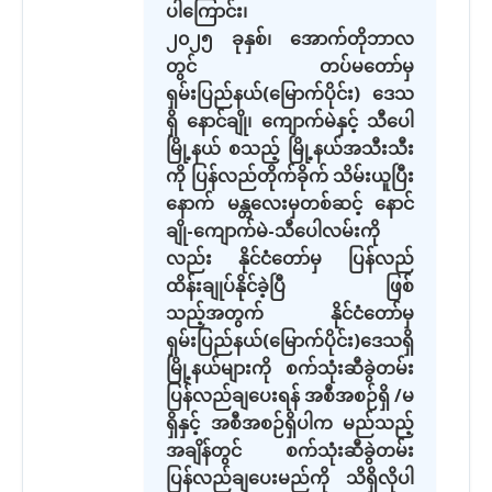
ပါကြောင်း၊
၂၀၂၅ ခုနှစ်၊ အောက်တိုဘာလ
တွင် တပ်မတော်မှ
ရှမ်းပြည်နယ်(မြောက်ပိုင်း) ဒေသ
ရှိ နောင်ချို၊ ကျောက်မဲနှင့် သီပေါ
မြို့နယ် စသည့် မြို့နယ်အသီးသီး
ကို ပြန်လည်တိုက်ခိုက် သိမ်းယူပြီး
နောက် မန္တလေးမှတစ်ဆင့် နောင်
ချို-ကျောက်မဲ-သီပေါလမ်းကို
လည်း နိုင်ငံတော်မှ ပြန်လည်
ထိန်းချုပ်နိုင်ခဲ့ပြီ ဖြစ်
သည့်အတွက် နိုင်ငံတော်မှ
ရှမ်းပြည်နယ်(မြောက်ပိုင်း)ဒေသရှိ
မြို့နယ်များကို စက်သုံးဆီခွဲတမ်း
ပြန်လည်ချပေးရန် အစီအစဉ်ရှိ /မ
ရှိနှင့် အစီအစဉ်ရှိပါက မည်သည့်
အချိန်တွင် စက်သုံးဆီခွဲတမ်း
ပြန်လည်ချပေးမည်ကို သိရှိလိုပါ