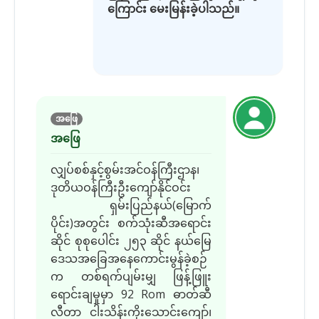
ကြောင်း မေးမြန်းခဲ့ပါသည်။
အဖြေ
အဖြေ
လျှပ်စစ်နှင့်စွမ်းအင်ဝန်ကြီးဌာန၊
ဒုတိယဝန်ကြီးဦးကျော်နိုင်ဝင်း
ရှမ်းပြည်နယ်(မြောက်
ပိုင်း)အတွင်း စက်သုံးဆီအရောင်း
ဆိုင် စုစုပေါင်း ၂၅၃ ဆိုင် နယ်မြေ
ဒေသအခြေအနေကောင်းမွန်ခဲ့စဉ်
က တစ်ရက်ပျမ်းမျှ ဖြန့်ဖြူး
ရောင်းချမှုမှာ 92 Rom ဓာတ်ဆီ
လီတာ ငါးသိန်းကိုးသောင်းကျော်၊