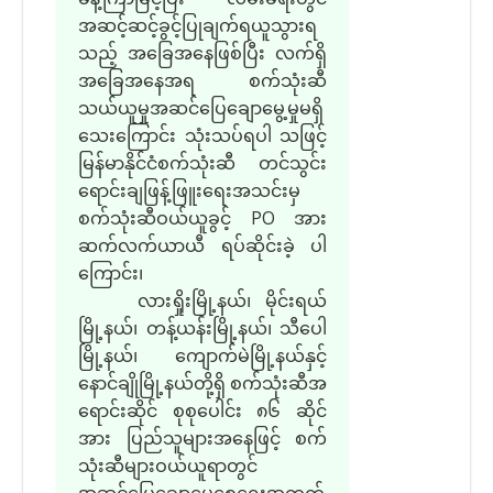
အဆင့်ဆင့်ခွင့်ပြုချက်ရယူသွားရ
သည့် အခြေအနေဖြစ်ပြီး လက်ရှိ
အခြေအနေအရ စက်သုံးဆီ
သယ်ယူမှုအဆင်ပြေချောမွေ့မှုမရှိ
သေးကြောင်း သုံးသပ်ရပါ သဖြင့်
မြန်မာနိုင်ငံစက်သုံးဆီ တင်သွင်း
ရောင်းချဖြန့်ဖြူးရေးအသင်းမှ
စက်သုံးဆီဝယ်ယူခွင့် PO အား
ဆက်လက်ယာယီ ရပ်ဆိုင်းခဲ့ ပါ
ကြောင်း၊
လားရှိုးမြို့နယ်၊ မိုင်းရယ်
မြို့နယ်၊ တန့်ယန်းမြို့နယ်၊ သီပေါ
မြို့နယ်၊ ကျောက်မဲမြို့နယ်နှင့်
နောင်ချိုမြို့နယ်တို့ရှိ စက်သုံးဆီအ
ရောင်းဆိုင် စုစုပေါင်း ၈၆ ဆိုင်
အား ပြည်သူများအနေဖြင့် စက်
သုံးဆီများဝယ်ယူရာတွင်
အဆင်ပြေချောမွေ့စေရေးအတွက်