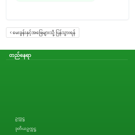
မေးခွန်းနှင့်အဖြေများသို့ ပြန်သွားရန်
တည်နေရာ
ဥက္ကဋ္ဌ
ဒုတိယဥက္ကဋ္ဌ