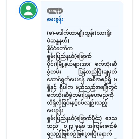
မေးခွန်း
မေးခွန်း
(စ)-ဒေါက်တာမျိုးထွန်း(လားရှိုး
မဲဆန္ဒနယ်)
နိုင်ငံတော်က
ရှမ်းပြည်နယ်(မြောက်
ပိုင်း)မြို့နယ်များအား စက်သုံးဆီ
ခွဲတမ်း ပြန်လည်ပြီးချမှတ်
ဆောင်ရွက်ပေးရန် အစီအစဉ်ရှိ မ
ရှိနှင့် ရှိပါက မည်သည့်အချိန်တွင်
စက်သုံးဆီခွဲတမ်းပြန်ပေးမည်ကို
သိရှိလိုခြင်းနှင့်စပ်လျဉ်းသည့်
မေးခွန်း
ရှမ်းပြည်နယ်(မြောက်ပိုင်း) ဒေသ
သည် ၂၀၂၃ ခုနှစ် အကြမ်းဖက်ခံ
ရသည့်ဖြစ်စဉ်ဖြစ်ပွားပြီးနောက်