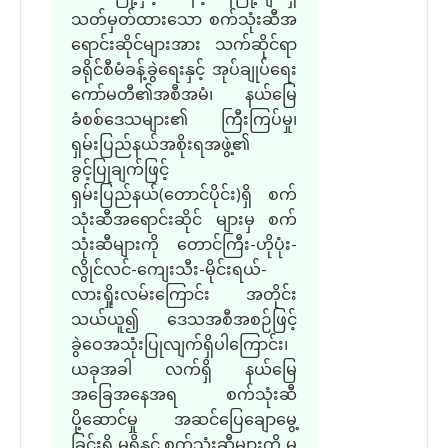
သတ်မှတ်ထားသော စက်သုံးဆီအ
ရောင်းဆိုင်များအား သက်ဆိုင်ရာ
ခရိုင်စီမံခန့်ခွဲရေးနှင့် အုပ်ချုပ်ရေး
ကော်မတီ၏အစီအမံ၊ နယ်မြေ
ခံစစ်ဒေသများ၏ ကြီးကြပ်မှု၊
ရှမ်းပြည်နယ်အစိုးရအဖွဲ့၏
ခွင့်ပြုချက်ဖြင့်
ရှမ်းပြည်နယ်(တောင်ပိုင်း)ရှိ စက်
သုံးဆီအရောင်းဆိုင် များမှ စက်
သုံးဆီများကို တောင်ကြီး-ဟိုပုံး-
လွိုင်လင်-ကျေးသီး-မိုင်းရယ်-
လားရှိုးလမ်းကြောင်း အတိုင်း
သယ်ယူ၍ ဒေသအစီအစဉ်ဖြင့်
ခွဲဝေအသုံးပြုလျက်ရှိပါကြောင်း၊
ယခုအခါ လက်ရှိ နယ်မြေ
အခြေအနေအရ စက်သုံးဆီ
ပို့ဆောင်မှု အဆင်ပြေချောမွေ့
ခြင်းရှိ မရှိနှင့် စက်သုံးဆီများကို မ