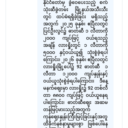
နိုင်ငံတော်မှ ခွဲဝေပေးသည့် စက်
သုံးဆီခွဲတမ်း မြို့နယ်အသီးသီး
တွင် ထပ်မံရရှိခဲ့ခြင်း မရှိသည့်
အတွက် ၂၀၂၅ ခုနှစ်၊ ဧပြီလတွင်
ပြင်ဦးလွင်၌ ဓာတ်ဆီ ၁ လီတာကို
၂၀၀၀ ကျပ်ဖြင့် ဝယ်ရသည့်
အချိန် လားရှိုးတွင် ၁ လီတာကို
၅၀၀၀ နှင့်ဝယ်ယူ၍ သုံးစွဲခဲ့ရပါ
ကြောင်း၊ ၂၀၂၆ ခုနှစ်၊ ဧပြီလတွင်
လားရှိုးမြို့ပေါ်၌ 92 ဓာတ်ဆီ ၁
လီတာ ၁၂၀၀၀ ကျပ်နှုန်းနှင့်
ဝယ်ယူသုံးစွဲခဲ့ရပါကြောင်း၊ ဒီနေ့
မနက်ဈေးမှာ လားရှိုး၌ 92 တစ်လီ
တာ ၈၈၀၀ ကျပ်ဖြင့် ဝယ်ယူနေရ
ပါကြောင်း၊ ဓာတ်ဆီဈေး အဆမ
တန်မြင့်မားသည့်အတွက်
ကုန်ဈေးနှုန်းကြီးမြင့်ခြင်းနှင့်အတူ
ထိခိုက်နစ်နာမှုများစွာ ဖြစ်ပေါ်နေ