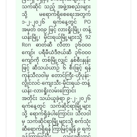
သက်ဆိုင် သည့် အဖွဲ့အစည်းများ
သို့ မရောက်ရှိစေရေးအတွက်
၁-၂-၂၀၂၆ ရက်နေ့တွင် PO
အမှတ် ၀၀၉ ဖြင့် လားရှိုးမြို့၊ တန့်
ယန်းမြို့၊ မိုင်းရယ်မြို့များသို့ 92
Ron ဓာတ်ဆီ လီတာ ၃၆၀၀၀
ကျော်၊ ပရီမီယံဒီဇယ်ဆီ ၃၆၀၀၀
ကျော်ကို တစ်မြို့လျှင် နှစ်စီးနှုန်း
ဖြင့် ဆီသယ်ယာဉ် ၆ စီးဖြင့် ရန်
ကုန်သီလဝါမှ တောင်ကြီး-ဟိုပုန်း-
လွိုင်လင်-ကျေးသီး-မိုင်းရယ်-တန့်
ယန်း-လားရှိုးလမ်းကြောင်း
အတိုင်း သယ်ယူခဲ့ရာ ၉-၂-၂၀၂၆
ရက်နေ့တွင် သက်ဆိုင်ရာမြို့များ
သို့ ရောက်ရှိခဲ့ပါကြောင်း၊ သီလဝါ
မှ သက်ဆိုင်ရာမြို့များသို့ စက်သုံး
ဆီရောက်ရှိရန် ကြာမြင့်ချိန် ၉ ရက်
ခန့်ကြာမြင့်ပြီး လမ်းခရီးတွင်