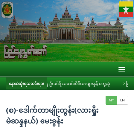
Toggl
naviga
ှတ်တော်ဥက္ကဋ္ဌ ဦးခင်ရီ သတင်းမီဒီယာများနှင့် တွေ့ဆုံ
ပြည်သူ့လွှတ်တော် အ
နောက်ဆုံးရသတင်းများ
MY
EN
(စ)-ဒေါက်တာမျိုးထွန်း(လားရှိုး
မဲဆန္ဒနယ်) မေးခွန်း