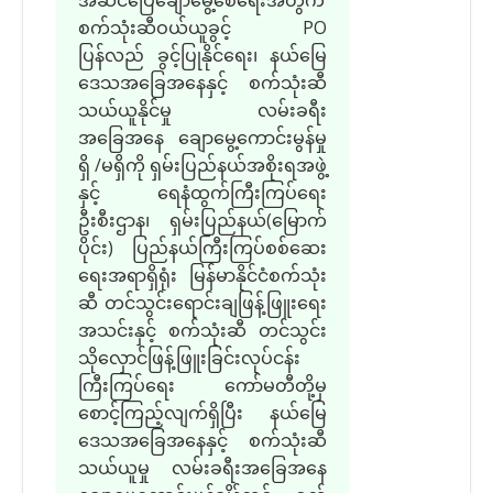
စက်သုံးဆီဝယ်ယူခွင့် PO
ပြန်လည် ခွင့်ပြုနိုင်ရေး၊ နယ်မြေ
ဒေသအခြေအနေနှင့် စက်သုံးဆီ
သယ်ယူနိုင်မှု လမ်းခရီး
အခြေအနေ ချောမွေ့ကောင်းမွန်မှု
ရှိ /မရှိကို ရှမ်းပြည်နယ်အစိုးရအဖွဲ့
နှင့် ရေနံထွက်ကြီးကြပ်ရေး
ဦးစီးဌာန၊ ရှမ်းပြည်နယ်(မြောက်
ပိုင်း) ပြည်နယ်ကြီးကြပ်စစ်ဆေး
ရေးအရာရှိရုံး မြန်မာနိုင်ငံစက်သုံး
ဆီ တင်သွင်းရောင်းချဖြန့်ဖြူးရေး
အသင်းနှင့် စက်သုံးဆီ တင်သွင်း
သိုလှောင်ဖြန့်ဖြူးခြင်းလုပ်ငန်း
ကြီးကြပ်ရေး ကော်မတီတို့မှ
စောင့်ကြည့်လျက်ရှိပြီး နယ်မြေ
ဒေသအခြေအနေနှင့် စက်သုံးဆီ
သယ်ယူမှု လမ်းခရီးအခြေအနေ