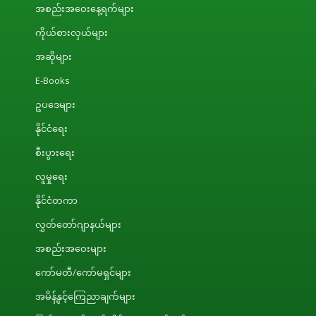
အစည်းအဝေးနေ့ရက်များ
ကိုယ်စားလှယ်များ
အဆိုများ
E-Books
ဥပဒေများ
နိုင်ငံရေး
စီးပွားရေး
လူမှုရေး
နိုင်ငံတကာ
လွှတ်တော်ဂျာနယ်များ
အစည်းအဝေးများ
ကော်မတီ/ကော်မရှင်များ
အမိန့်နှင့်ကြေညာချက်များ