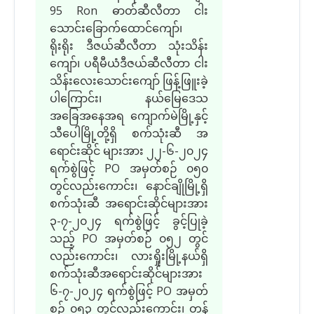
95 Ron ဓာတ်ဆီလီတာ ငါး
သောင်းခြောက်ထောင်ကျော်၊
ရိုးရိုး ဒီဇယ်ဆီလီတာ သုံးသိန်း
ကျော်၊ ပရီမီယံဒီဇယ်ဆီလီတာ ငါး
သိန်းလေးသောင်းကျော် ဖြန့်ဖြူးခဲ့
ပါကြောင်း၊ နယ်မြေဒေသ
အခြေအနေအရ ကျောက်မဲမြို့နှင့်
သီပေါမြို့တို့ရှိ စက်သုံးဆီ အ
ရောင်းဆိုင် များအား ၂၂-၆-၂၀၂၄
ရက်စွဲဖြင့် PO အမှတ်စဉ် ၀၅၀
တွင်လည်းကောင်း၊ နောင်ချိုမြို့ရှိ
စက်သုံးဆီ အရောင်းဆိုင်များအား
၃-၇-၂၀၂၄ ရက်စွဲဖြင့် ခွင့်ပြုခဲ့
သည့် PO အမှတ်စဉ် ၀၅၂ တွင်
လည်းကောင်း၊ လားရှိုးမြို့နယ်ရှိ
စက်သုံးဆီအရောင်းဆိုင်များအား
၆-၇-၂၀၂၄ ရက်စွဲဖြင့် PO အမှတ်
စဉ် ၀၅၃ တွင်လည်းကောင်း၊ တန့်