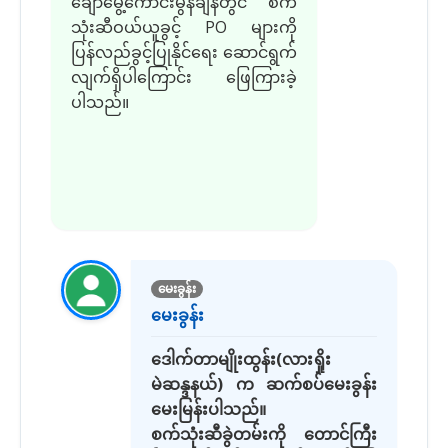
ချောမွေ့ကောင်းမွန်ချိန်တွင် စက်
သုံးဆီဝယ်ယူခွင့် PO များကို
ပြန်လည်ခွင့်ပြုနိုင်ရေး ဆောင်ရွက်
လျက်ရှိပါကြောင်း ဖြေကြားခဲ့
ပါသည်။
မေးခွန်း
မေးခွန်း
ဒေါက်တာမျိုးထွန်း(လားရှိုး
မဲဆန္ဒနယ်) က ဆက်စပ်မေးခွန်း
မေးမြန်းပါသည်။
စက်သုံးဆီခွဲတမ်းကို တောင်ကြီး