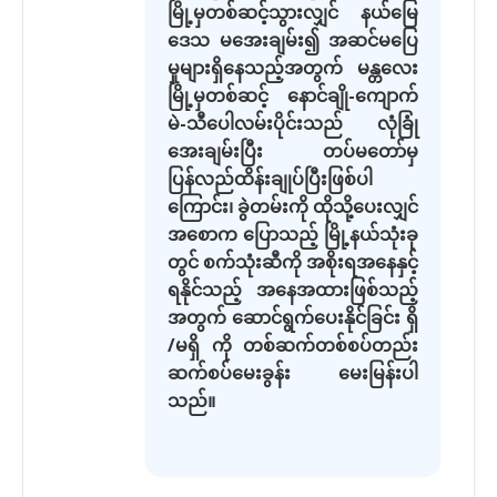
မြို့မှတစ်ဆင့်သွားလျှင် နယ်မြေ
ဒေသ မအေးချမ်း၍ အဆင်မပြေ
မှုများရှိနေသည့်အတွက် မန္တလေး
မြို့မှတစ်ဆင့် နောင်ချို-ကျောက်
မဲ-သီပေါလမ်းပိုင်းသည် လုံခြုံ
အေးချမ်းပြီး တပ်မတော်မှ
ပြန်လည်ထိန်းချုပ်ပြီးဖြစ်ပါ
ကြောင်း၊ ခွဲတမ်းကို ထိုသို့ပေးလျှင်
အစောက ပြောသည့် မြို့နယ်သုံးခု
တွင် စက်သုံးဆီကို အစိုးရအနေနှင့်
ရနိုင်သည့် အနေအထားဖြစ်သည့်
အတွက် ဆောင်ရွက်ပေးနိုင်ခြင်း ရှိ
/မရှိ ကို တစ်ဆက်တစ်စပ်တည်း
ဆက်စပ်မေးခွန်း မေးမြန်းပါ
သည်။