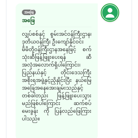
အဖြေ
အဖြေ
လျှပ်စစ်နှင့် စွမ်းအင်ဝန်ကြီးဌာန၊
ဒုတိယဝန်ကြီး ဦးကျော်နိုင်ဝင်း
မိမိတို့ဝန်ကြီးဌာနအနေဖြင့် စက်
သုံးဆီဖြန့်ဖြူးပေးရန် ဆီ
အလုံအလောက်ရှိပါကြောင်း၊
ပြည်နယ်နှင့် တိုင်းဒေသကြီး
အစိုးရအဖွဲ့နှင့်ညှိနှိုင်းပြီး နယ်မြေ
အခြေအနေအေးချမ်းသည်နှင့်
တစ်ခါတည်း ဖြန့်ဖြူးပေးသွား
မည်ဖြစ်ပါကြောင်း ဆက်စပ်
မေးခွန်း ကို ပြန်လည်ဖြေကြား
ပါသည်။