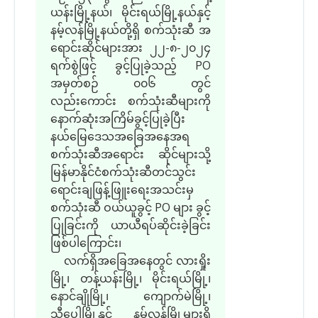
ယန်းမြို့နယ်၊ မိုင်းရယ်မြို့နယ်နှင့်
နမ့်လန်မြို့နယ်တို့ရှိ စက်သုံးဆီ အ
ရောင်းဆိုင်များအား ၂၂-၈-၂၀၂၄
ရက်စွဲဖြင့် ခွင့်ပြုခဲ့သည့် PO
အမှတ်စဉ် ၀၀၆ တွင်
လည်းကောင်း စက်သုံးဆီများကို
နောက်ဆုံးအကြိမ်ခွင့်ပြုခဲ့ပြီး
နယ်မြေဒေသအခြေအနေအရ
စက်သုံးဆီအရောင်း ဆိုင်များသို့
မြန်မာနိုင်ငံစက်သုံးဆီတင်သွင်း
ရောင်းချဖြန့်ဖြူးရေးအသင်းမှ
စက်သုံးဆီ ဝယ်ယူခွင့် PO များ ခွင့်
ပြုခြင်းကို ယာယီရပ်ဆိုင်းခဲ့ခြင်း
ဖြစ်ပါကြောင်း၊
လက်ရှိအခြေအနေတွင် လားရှိုး
မြို့၊ တန့်ယန်းမြို့၊ မိုင်းရယ်မြို့၊
နောင်ချိုမြို့၊ ကျောက်မဲမြို့၊
သီပေါမြို့နှင့် နမ့်လန်မြို့များရှိ