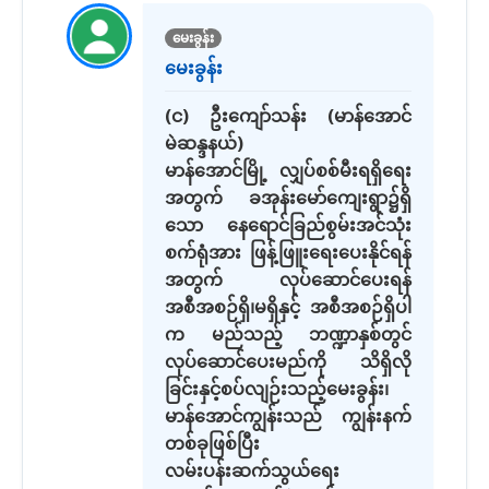
မေးခွန်း
မေးခွန်း
(င) ဦးကျော်သန်း (မာန်အောင်
မဲဆန္ဒနယ်)
မာန်အောင်မြို့ လျှပ်စစ်မီးရရှိရေး
အတွက် ခအုန်းမော်ကျေးရွာ၌ရှိ
သော နေရောင်ခြည်စွမ်းအင်သုံး
စက်ရုံအား ဖြန့်ဖြူးရေးပေးနိုင်ရန်
အတွက် လုပ်ဆောင်ပေးရန်
အစီအစဉ်ရှိ၊မရှိနှင့် အစီအစဉ်ရှိပါ
က မည်သည့် ဘဏ္ဍာနှစ်တွင်
လုပ်ဆောင်ပေးမည်ကို သိရှိလို
ခြင်းနှင့်စပ်လျဉ်းသည့်မေးခွန်း၊
မာန်အောင်ကျွန်းသည် ကျွန်းနက်
တစ်ခုဖြစ်ပြီး
လမ်းပန်းဆက်သွယ်ရေး