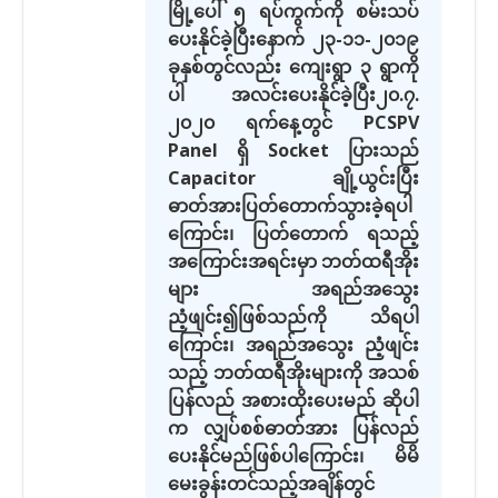
မြို့ပေါ် ၅ ရပ်ကွက်ကို စမ်းသပ်
ပေးနိုင်ခဲ့ပြီးနောက် ၂၃-၁၁-၂၀၁၉
ခုနှစ်တွင်လည်း ကျေးရွာ ၃ ရွာကို
ပါ အလင်းပေးနိုင်ခဲ့ပြီး၂၀.၇.
၂၀၂၀ ရက်နေ့တွင် PCSPV
Panel ရှိ Socket ပြားသည်
Capacitor ချို့ယွင်းပြီး
ဓာတ်အားပြတ်တောက်သွားခဲ့ရပါ
ကြောင်း၊ ပြတ်တောက် ရသည့်
အကြောင်းအရင်းမှာ ဘတ်ထရီအိုး
များ အရည်အသွေး
ညံ့ဖျင်း၍ဖြစ်သည်ကို သိရပါ
ကြောင်း၊ အရည်အသွေး ညံ့ဖျင်း
သည့် ဘတ်ထရီအိုးများကို အသစ်
ပြန်လည် အစားထိုးပေးမည် ဆိုပါ
က လျှပ်စစ်ဓာတ်အား ပြန်လည်
ပေးနိုင်မည်ဖြစ်ပါကြောင်း၊ မိမိ
မေးခွန်းတင်သည့်အချိန်တွင်