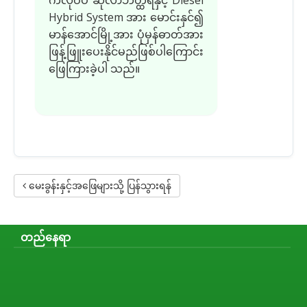
Hybrid System အား မောင်းနှင်၍
မာန်အောင်မြို့အား ပုံမှန်ဓာတ်အား
ဖြန့်ဖြူးပေးနိုင်မည်ဖြစ်ပါကြောင်း
ဖြေကြားခဲ့ပါ သည်။
မေးခွန်းနှင့်အဖြေများသို့ ပြန်သွားရန်
တည်နေရာ