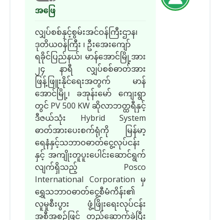
အဖြေ
လျှပ်စစ်နှင့်စွမ်းအင်ဝန်ကြီးဌာန၊
ဒုတိယဝန်ကြီး ၊ ဦးအေးကျော်
ရခိုင်ပြည်နယ်၊ မာန်အောင်မြို့အား
၂၄ နာရီ လျှပ်စစ်ဓာတ်အား
ဖြန့်ဖြူးနိုင်ရေးအတွက် မာန်
အောင်မြို့၊ ခအုန်းမော် ကျေးရွာ
တွင် PV 500 KW ဆိုလာဘတ္ထရီနှင့်
ဒီဇယ်သုံး Hybrid System
ဓာတ်အားပေးစက်ရုံကို မြန်မာ့
ရေနံနှင့်သဘာဝဓာတ်ငွေ့လုပ်ငန်း
နှင့် အကျိုးတူပူးပေါင်းဆောင်ရွက်
လျက်ရှိသည့် Posco
International Corporation မှ
ရွှေသဘာဝဓာတ်ငွေ့စီမံကိန်း၏
လူမှုစီးပွား ဖွံ့ဖြိုးရေးလုပ်ငန်း
အစီအစဉ်ဖြင့် တည်ဆောက်ခဲ့ပြီး