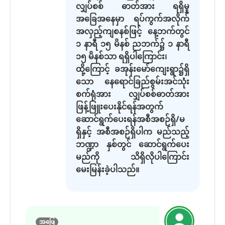
လျှပ်စစ် ဓာတ်အား ရရှိမှု
အခြေအနေမှာ ရပ်ကွက်အလိုက်
အလှည့်ကျစနစ်ဖြင့် နေ့ဘက်တွင်
၁ နာရီ ၁၅ မိနစ် ညဘက်၌ ၁ နာရီ
၁၅ မိနစ်သာ ရရှိပါကြောင်း၊
ထို့ကြောင့် ခအုန်းမော်ကျေးရွာ၌ရှိ
သော နေရောင်ခြည်စွမ်းအင်သုံး
စက်ရုံအား လျှပ်စစ်ဓာတ်အား
ဖြန့်ဖြူးပေးနိုင်ရန်အတွက်
ဆောင်ရွက်ပေးရန်အစီအစဉ်ရှိ/မ
ရှိနှင့် အစီအစဉ်ရှိပါက မည်သည့်
ဘဏ္ဍာ နှစ်တွင် ဆောင်ရွက်ပေး
မည်ကို သိရှိလိုပါကြောင်း
မေးမြန်းခဲ့ပါသည်။
အဖြေ