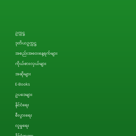
ဥက္ကဋ္ဌ
ဒုတိယဥက္ကဋ္ဌ
အစည်းအဝေးနေ့ရက်များ
ကိုယ်စားလှယ်များ
အဆိုများ
E-Books
ဥပဒေများ
နိုင်ငံရေး
စီးပွားရေး
လူမှုရေး
နိုင်ငံတကာ