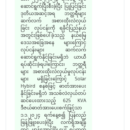
ဆောင်ရွက်ပြီးစီးခဲ့ပြီး ပြုပြင်ခြင်း
ဒုတိယအဆင့်အရ ဘတ္ထရီများ
ဆက်လက် အစားထိုးလဲလှယ်
ခြင်း လုပ်ငန်းကို ရခိုင်ပြည်နယ်
အတွင်းဖြစ်ပေါ်ခဲ့သည့် နယ်မြေ
ဒေသအခြေအနေ များကြောင့်
လုပ်ငန်းများ ဆက်လက်
ဆောင်ရွက်နိုင်ခြင်းမရှိဘဲ ယာယီ
ရပ်ဆိုင်းခဲ့ရပါကြောင်း၊ ဘတ္ထရီ
များ အစားထိုးလဲလှယ်မှုလုပ်ငန်း
များ မရှိခြင်းကြောင့် Solar
Hybird စနစ်ဖြင့် ဓာတ်အားပေး
နိုင်ခြင်းမရှိဘဲ အသစ်လဲလှယ်တပ်
ဆင်ပေးထားသည့် 625 KVA
ဒီဇယ်ဓာတ်အားပေးစက်ဖြင့်သာ
၁.၁.၂၀၂၄ ရက်နေ့စ၍ ပြန်လည်
ဖြန့်ဖြူးပေးခဲ့ပြီး လက်ရှိအချိန်
တွင် မာန်အောင်မြို့ပေါ် ရပ်ကွက်