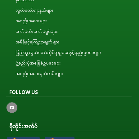
လွှတ်တော်ဂျာနယ်များ
အစည်းအဝေးများ
ကော်မတီ/ကော်မရှင်များ
အမိန့်နှင့်ကြေညာချက်များ
ပြည်သူ့လွှတ်တော်ဆိုင်ရာဥပဒေနှင့် နည်းဥပဒေများ
ဖွဲ့စည်းပုံအခြေခံဥပဒေများ
အစည်းအဝေးမှတ်တမ်းများ
FOLLOW US
မိုဘိုင်းအက်ပ်