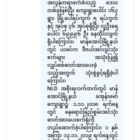
အလွန်တရာခက်ခဲသည့် ဒေသ
တစ်ခုဖြစ်ပြီး ကျေးရွာပေါင်း ၁၆၃
ရွာ၊ မြို့ပေါ်ရပ်ကွက် ၅ ရပ်ကွက်
နှင့် အုပ်စု ၃၆ အုပ်စုရှိပြီး လူဦးရေ
ပေါင်း ၆၉၉၉၆ ဦး နေထိုင်လျက်
ရှိပါကြောင်း၊ မာန်အောင်မြို့နယ်
တွင် ယခင်က ဒီဇယ်အင်ဂျင်သုံး
စက်များ အသုံးပြု၍
လျှပ်စစ်ဓာတ်အားပေးခဲ့
သည့်အတွက် သုံးစွဲခွင့်ရရှိခဲ့ပါ
ကြောင်း၊
NLD အစိုးရလက်ထက်တွင် မာန်
အောင်မြို့နယ် ခအုန်းမော်
ကျေးရွာ၌ ၁.၁၁.၂၀၁၈ ရက်နေ့
တွင် နေရောင်ခြည်စွမ်းအင်သုံး
ဓာတ်အားပေးစက်ရုံကို
တည်ဆောက်ခဲ့ပါကြောင်း၊ ၁ နှစ်
အကြာ ၁၃.၁၁.၂၀၁၉ ရက်နေ့တွင်