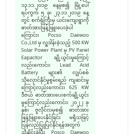
၁၃.၁၁.၂၀၁၉ နေ့မှစ၍ မြို့ပေါ်
ရပ်ကွက် ၅ ခု၊ ၂၃.၁၁.၂၀၁၉ နေ့
တွင် စက်ရုံကြီးမှ ယင်းကျေးရွာကို
ဓာတ်အားဖြန့်ဖြူးပေးခဲ့ပါ
ကြောင်း၊ Pocso Daewoo
Co.,Ltd မှ လှူဒါန်းခဲ့သည့် 500 KW
Solar Power Plant မှ PV Panel
Eapacitor ချို့ယွင်းမှုကြောင့်
လည်းကောင်း၊ Lead Acid
Battery များ၏ လျှပ်စစ်
သိုလှောင်နိုင်မှုစွမ်းရည် ကျဆင်းမှု
ကြောင့်လည်းကောင်း၊ 625 KW
ဒီဇယ် ဓာတ်အားပေးစက်ချို့ယွင်း
မှုကြောင့်လည်းကောင်း၊ ၂၀၂၂ ခု
နှစ်၊ ဇူလိုင်လမှစ၍ ဓာတ်အား
ဖြန့်ဖြူးပေးနိုင်ခြင်း မရှိသဖြင့်
ပြန်လည်ပြုပြင်နိုင်ရန်အတွက်
ညှိနှိုင်းခဲ့ပြီး Posco Daewoo