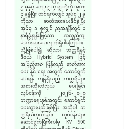
၅ ခုနှင့် ကျေးရွာ ၄ ရွာတို့ကို အုပ်စု
၄ ခုခွဲပြီး တစ်ရက်လျှင် အုပ်စု ၂ ခု
ကိုသာ ဓာတ်အားပေးနိုင်ခဲ့ပြီး
အုပ်စု ၁ စုလျှင် ညအချိန်တွင် ၁
နာရီခွဲနှုန်းဖြင့်သာ အလှည့်ကျ
ဓာတ်အားပေးလျက်ရှိပါကြောင်း၊
သို့ဖြစ်ပါ၍ ဆိုလာ၊ ဘတ္ထရီနှင့်
ဒီဇယ် Hybrid System ဖြင့်
အပြည့်အဝ ပြန်လည် ဓာတ်အား
ပေး နိုင် ရေး အတွက် ဆောင်ရွက်
ပေးရန် ကျန်ရှိသည့် ဘတ္ထရီများ
အစားထိုးလဲလှယ် ပေးခြင်း
လုပ်ငန်းကို ၂၀၂၆-၂၀၂၇
ဘဏ္ဍာရေးနှစ်အတွင်း ဆောင်ရွက်
ပေးသွားမည်ဖြစ်ပြီး အဆိုပါ ဘ
တ္ထရီလဲလှယ်ခြင်း လုပ်ငန်းများ
ဆောင်ရွက်ပြီးစီးပါမှ KV 500
ကီလိုဝပ် ဆိုလာဘတ္ထရီနှင့် Diesel