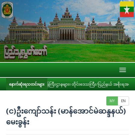
Toggl
naviga
များ၊ ဝန်ကြီးဌာနများ၊ တိုင်းဒေသကြီး/ပြည်နယ် အစိုးရအဖွဲ့တို့နှင့် လုပ်ငန်းညှိ
နောက်ဆုံးရသတင်းများ
MY
EN
(င)ဦးကျော်သန်း (မာန်အောင်မဲဆန္ဒနယ်)
မေးခွန်း