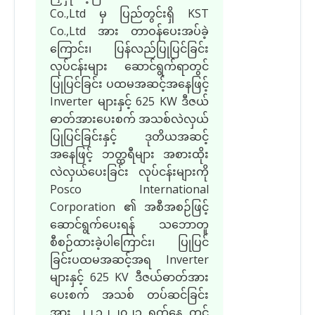
Co.,Ltd မှ ပြည်တွင်းရှိ KST
Co.,Ltd အား တာဝန်ပေးအပ်ခဲ့
ကြောင်း၊ ပြန်လည်ပြုပြင်ခြင်း
လုပ်ငန်းများ ဆောင်ရွက်ရာတွင်
ပြုပြင်ခြင်း ပထမအဆင့်အနေဖြင့်
Inverter များနှင့် 625 KW ဒီဇယ်
ဓာတ်အားပေးစက် အသစ်လဲလှယ်
ပြုပြင်ခြင်းနှင့် ဒုတိယအဆင့်
အနေဖြင့် ဘတ္ထရီများ အစားထိုး
လဲလှယ်ပေးခြင်း လုပ်ငန်းများကို
Posco International
Corporation ၏ အစီအစဉ်ဖြင့်
ဆောင်ရွက်ပေးရန် သဘောတူ
စီစဉ်ထားခဲ့ပါကြောင်း၊ ပြုပြင်
ခြင်းပထမအဆင့်အရ Inverter
များနှင့် 625 KV ဒီဇယ်ဓာတ်အား
ပေးစက် အသစ် တပ်ဆင်ခြင်း
အား ၂၂.၁၂.၂၀၂၃ ရက်နေ့ တွင်