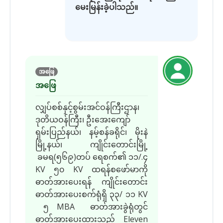
မေးမြန်းခဲ့ပါသည်။
အဖြေ
အဖြေ
လျှပ်စစ်နှင့်စွမ်းအင်ဝန်ကြီးဌာန၊
ဒုတိယဝန်ကြီး၊ ဦးအေးကျော်
ရှမ်းပြည်နယ်၊ နမ့်စန်ခရိုင်၊ မိုးနဲ
မြို့နယ်၊ ကျိုင်းတောင်းမြို့
ခမရ(၅၆၉)တပ် ရေစက်၏ ၁၁/.၄
KV ၅၀ KV ထရန်စဖော်မာကို
ဓာတ်အားပေးရန် ကျိုင်းတောင်း
ဓာတ်အားပေးစက်ရုံရှိ ၃၃/ ၁၁ KV
၅ MBA ဓာတ်အားခွဲရုံတွင်
ဓာတ်အားပေးထားသည့် Eleven