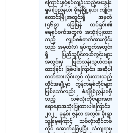
ကြောင်းနှင့်စပ်လျဉ်းသည့်မေးခွန်း
ရှမ်းပြည်နယ်၊ မိုးနဲမြို့နယ်၊ ကျိုင်း
တောင်းမြို့အတွင်းရှိ အမှတ်
(၅၆၉) ခြေမြန် တပ်ရင်း၏
ရေစုပ်စက်အတွက် အသုံးပြုထား
သည့် လျှပ်စစ်ဓာတ်အားလိုင်း
သည် အမှတ်(၁) ရပ်ကွက်အတွင်း
ရှိ ပြည်သူပိုင်လယ်ကွင်းများ
အတွင်းမှ ဖြတ်သန်းသွယ်တန်း
ထားခြင်း ဖြစ်ပါကြောင်း၊ အဆိုပါ
ဓာတ်အားလိုင်းတွင် သုံးထားသည့်
တိုင်အချို့မှာ ကွန်ကရစ်တိုင်များ
ဖြစ်သော်လည်း စံချိန်စံညွှန်းမမှီ
သည့် သစ်လုံးတိုင်များအား
ရောနှောအသုံးပြုထားပါကြောင်း၊
၂၀၂၂ ခုနှစ်၊ ဇွန်လ အတွင်း မိုးရွာ
သွန်းမှုကြောင့် သစ်လုံးတိုင်တစ်
တိုင် အောက်ခြေပွပြီး လဲကျရာမှ