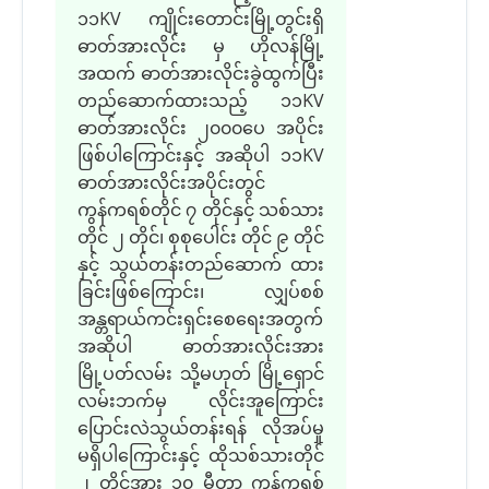
၁၁KV ကျိုင်းတောင်းမြို့တွင်းရှိ
ဓာတ်အားလိုင်း မှ ဟိုလန်မြို့
အထက် ဓာတ်အားလိုင်းခွဲထွက်ပြီး
တည်ဆောက်ထားသည့် ၁၁KV
ဓာတ်အားလိုင်း ၂၀၀၀ပေ အပိုင်း
ဖြစ်ပါကြောင်းနှင့် အဆိုပါ ၁၁KV
ဓာတ်အားလိုင်းအပိုင်းတွင်
ကွန်ကရစ်တိုင် ၇ တိုင်နှင့် သစ်သား
တိုင် ၂ တိုင်၊ စုစုပေါင်း တိုင် ၉ တိုင်
နှင့် သွယ်တန်းတည်ဆောက် ထား
ခြင်းဖြစ်ကြောင်း၊ လျှပ်စစ်
အန္တရာယ်ကင်းရှင်းစေရေးအတွက်
အဆိုပါ ဓာတ်အားလိုင်းအား
မြို့ပတ်လမ်း သို့မဟုတ် မြို့ရှောင်
လမ်းဘက်မှ လိုင်းအူကြောင်း
ပြောင်းလဲသွယ်တန်းရန် လိုအပ်မှု
မရှိပါကြောင်းနှင့် ထိုသစ်သားတိုင်
၂ တိုင်အား ၁၀ မီတာ ကွန်ကရစ်