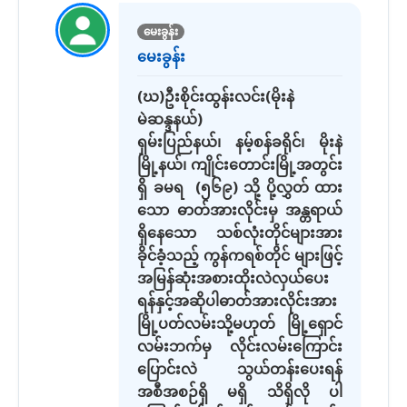
မေးခွန်း
မေးခွန်း
(ဃ)ဦးစိုင်းထွန်းလင်း(မိုးနဲ
မဲဆန္ဒနယ်)
ရှမ်းပြည်နယ်၊ နမ့်စန်ခရိုင်၊ မိုးနဲ
မြို့နယ်၊ ကျိုင်းတောင်းမြို့အတွင်း
ရှိ ခမရ (၅၆၉) သို့ ပို့လွှတ် ထား
သော ဓာတ်အားလိုင်းမှ အန္တရာယ်
ရှိနေသော သစ်လုံးတိုင်များအား
ခိုင်ခံ့သည့် ကွန်ကရစ်တိုင် များဖြင့်
အမြန်ဆုံးအစားထိုးလဲလှယ်ပေး
ရန်နှင့်အဆိုပါဓာတ်အားလိုင်းအား
မြို့ပတ်လမ်းသို့မဟုတ် မြို့ရှောင်
လမ်းဘက်မှ လိုင်းလမ်းကြောင်း
ပြောင်းလဲ သွယ်တန်းပေးရန်
အစီအစဉ်ရှိ မရှိ သိရှိလို ပါ