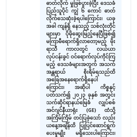
ဓာတ်လိုက် မှုဖြစ်ပွားခဲ့ပြီး ဒေသခံ
ပြည်သူပိုင် ကျွဲ ၆ ကောင် ဓာတ်
လိုက်သေဆုံးခဲ့ရပါကြောင်း၊ ယခု
အခါ ကျန်ရှိ နေသည့် သစ်လုံးတိုင်
များမှာ ပိုမိုဆွေးမြည့်နေပြီဖြစ်၍
မကြာမီရောက်ရှိလာတော့မည့် မိုး
ရာသီ ကာလတွင် လယ်ယာ
လုပ်ငန်းခွင် ဝင်ရောက်လုပ်ကိုင်ကြ
မည့် ဒေသခံများအတွက် အသက်
အန္တရာယ် စိုးရိမ်ရသည်ထိ
အခြေအနေရောက်ရှိနေပါ
ကြောင်း၊ အဆိုပါ ကိစ္စနှင့်
ပတ်သက်၍ ၂၀၂၃ ခုနှစ် အတွင်း
သက်ဆိုင်ရာနယ်မြေခံ လျှပ်စစ်
အင်ဂျင်နီယာရုံး (GE) ထံသို့
အကြိမ်ကြိမ် တင်ပြခဲ့သော် လည်း
ယနေ့အချိန်ထိ ပြုပြင်ဆောင်ရွက်
ပေးမှုမျိုး မရှိသေးပါကြောင်း၊