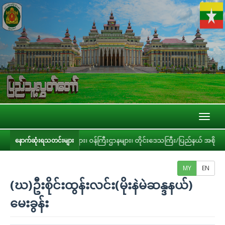
Toggl
naviga
ွဲ့အစည်းများ၊ ဝန်ကြီးဌာနများ၊ တိုင်းဒေသကြီး/ပြည်နယ် အစိုးရအဖွဲ့တို့နှင့် လု
နောက်ဆုံးရသတင်းများ
MY
EN
(ဃ)ဦးစိုင်းထွန်းလင်း(မိုးနဲမဲဆန္ဒနယ်)
မေးခွန်း