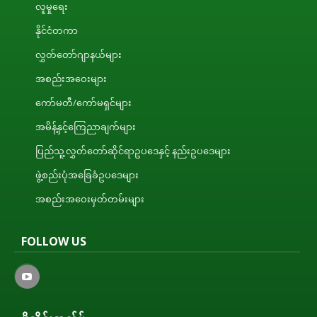
လူမှုရေး
နိုင်ငံတကာ
လွှတ်တော်ဂျာနယ်များ
အစည်းအဝေးများ
ကော်မတီ/ကော်မရှင်များ
အမိန့်နှင့်ကြေညာချက်များ
ပြည်သူ့လွှတ်တော်ဆိုင်ရာဥပဒေနှင့် နည်းဥပဒေများ
ဖွဲ့စည်းပုံအခြေခံဥပဒေများ
အစည်းအဝေးမှတ်တမ်းများ
FOLLOW US