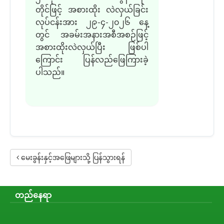
တိုင်ဖြင့် အစားထိုး လဲလှယ်ခြင်း
လုပ်ငန်းအား ၂၉-၄-၂၀၂၆ နေ့
တွင် အခမ်းအနားအစီအစဉ်ဖြင့်
အစားထိုးလဲလှယ်ပြီး ဖြစ်ပါ
ကြောင်း ပြန်လည်ဖြေကြားခဲ့
ပါသည်။
မေးခွန်းနှင့်အဖြေများသို့ ပြန်သွားရန်
တည်နေရာ