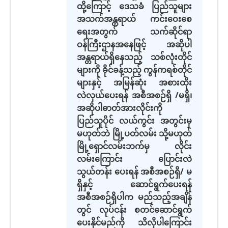
ထို့ကြောင့် ဒေသခံ ပြည်သူများ
အသက်အန္တရာယ် ကင်းဝေးစေ
ရေးအတွက် သက်ဆိုင်ရာ
ဝန်ကြီးဌာနအနေဖြင့် အဆိုပါ
အန္တရာယ်ရှိနေသည့် သစ်လုံးတိုင်
များကို ခိုင်ခန့်သည့် ကွန်ကရစ်တိုင်
များနှင့် အမြန်ဆုံး အစားထိုး
လဲလှယ်ပေးရန် အစီအစဉ်ရှိ /မရှိ၊
အဆိုပါဓာတ်အားလိုင်းကို
ပြည်သူပိုင် လယ်ကွင်း အတွင်းမှ
မဟုတ်ဘဲ မြို့ပတ်လမ်း သို့မဟုတ်
မြို့ရှောင်လမ်းဘက်မှ လိုင်း
လမ်းကြောင်း ပြောင်းလဲ
သွယ်တန်း ပေးရန် အစီအစဉ်ရှိ/ မ
ရှိနှင့် ဆောင်ရွက်ပေးရန်
အစီအစဉ်ရှိပါက မည်သည့်အချိန်
တွင် လုပ်ငန်း စတင်ဆောင်ရွက်
ပေးနိုင်မည်ကို သိလိုပါကြောင်း