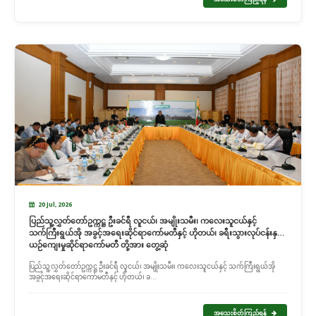
20 Jul, 2026
ပြည်သူ့လွှတ်တော်ဥက္ကဋ္ဌ ဦးခင်ရီ လူငယ်၊ အမျိုးသမီး၊ ကလေးသူငယ်နှင့်
သက်ကြီးရွယ်အို အခွင့်အရေးဆိုင်ရာကော်မတီနှင့် ဟိုတယ်၊ ခရီးသွားလုပ်ငန်းနှင့်
ယဉ်ကျေးမှုဆိုင်ရာကော်မတီ တို့အား တွေ့ဆုံ
ပြည်သူ့လွှတ်တော်ဥက္ကဋ္ဌ ဦးခင်ရီ လူငယ်၊ အမျိုးသမီး၊ ကလေးသူငယ်နှင့် သက်ကြီးရွယ်အို
အခွင့်အရေးဆိုင်ရာကော်မတီနှင့် ဟိုတယ်၊ ခ...
အသေးစိတ်ကြည့်ရန်