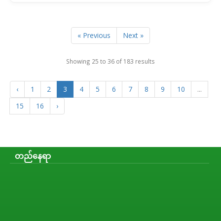
« Previous
Next »
Showing
25
to
36
of
183
results
‹
1
2
3
4
5
6
7
8
9
10
...
15
16
›
တည်နေရာ