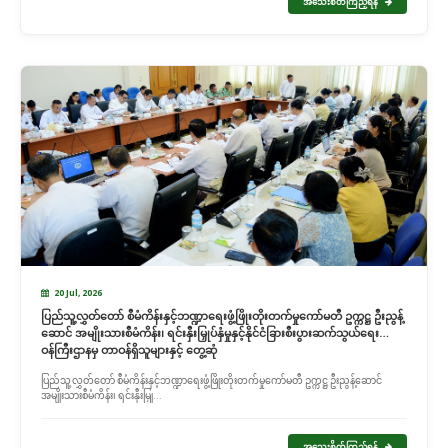
အသေးစိတ်ကြည့်ရန်
20 Jul, 2026
ပြည်သူ့လွှတ်တော် စီမံကိန်းနှင့်ဘဏ္ဍာရေးဖွံ့ဖြိုးတိုးတက်မှုကော်မတီ ဥက္ကဋ္ဌ ဦးညွန့်
ဆောင် အမျိုးသားစီမံကိန်း၊ ရင်းနှီးမြှုပ်နှံမှုနှင့်နိုင်ငံခြားစီးပွားဆက်သွယ်ရေး
ဝန်ကြီးဌာနမှ တာဝန်ရှိသူများနှင့် တွေ့ဆုံ
ပြည်သူ့လွှတ်တော် စီမံကိန်းနှင့်ဘဏ္ဍာရေးဖွံ့ဖြိုးတိုးတက်မှုကော်မတီ ဥက္ကဋ္ဌ ဦးညွန့်ဆောင်
အမျိုးသားစီမံကိန်း၊ ရင်းနှီးမြှု...
အသေးစိတ်ကြည့်ရန်