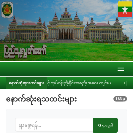
Toggl
naviga
င့် လုပ်ငန်းညှိနှိုင်းအစည်းအဝေး ကျင်းပ
ပြည်သူ့လွှတ်တော် လူငယ်၊ အမျိုး
နောက်ဆုံးရသတင်းများ
နောက်ဆုံးရသတင်းများ
183 ခု
ရှာဖွေပါ