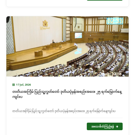
17 Jul, 2026
တတိယအကြိမ် ပြည်သူ့လွှတ်တော် ဒုတိယပုံမှန်အစည်းအဝေး ၂၅ ရက်မြောက်နေ့
ကျင်းပ
တတိယအကြိမ် ပြည်သူ့လွှတ်တော် ဒုတိယပုံမှန်အစည်းအဝေး ၂၅ ရက်မြောက်နေ့ကျင်းပ
အသေးစိတ်ကြည့်ရန်