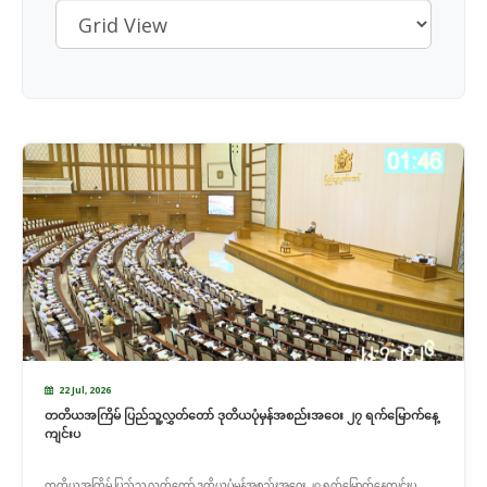
22 Jul, 2026
တတိယအကြိမ် ပြည်သူ့လွှတ်တော် ဒုတိယပုံမှန်အစည်းအဝေး ၂၇ ရက်မြောက်နေ့
ကျင်းပ
တတိယအကြိမ် ပြည်သူ့လွှတ်တော် ဒုတိယပုံမှန်အစည်းအဝေး ၂၇ ရက်မြောက်နေ့ကျင်းပ