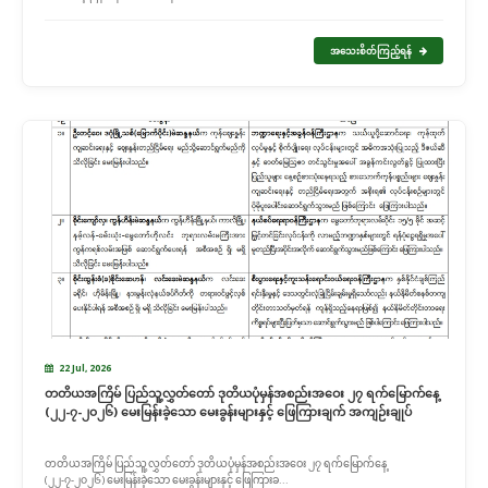
အသေးစိတ်ကြည့်ရန်
22 Jul, 2026
တတိယအကြိမ် ပြည်သူ့လွှတ်တော် ဒုတိယပုံမှန်အစည်းအဝေး ၂၇ ရက်မြောက်နေ့
(၂၂-၇-၂၀၂၆) မေးမြန်းခဲ့သော မေးခွန်းများနှင့် ဖြေကြားချက် အကျဉ်းချုပ်
တတိယအကြိမ် ပြည်သူ့လွှတ်တော် ဒုတိယပုံမှန်အစည်းအဝေး ၂၇ ရက်မြောက်နေ့
(၂၂-၇-၂၀၂၆) မေးမြန်းခဲ့သော မေးခွန်းများနှင့် ဖြေကြားခ...