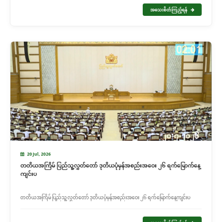
အသေးစိတ်ကြည့်ရန်
20 Jul, 2026
တတိယအကြိမ် ပြည်သူ့လွှတ်တော် ဒုတိယပုံမှန်အစည်းအဝေး ၂၆ ရက်မြောက်နေ့
ကျင်းပ
တတိယအကြိမ် ပြည်သူ့လွှတ်တော် ဒုတိယပုံမှန်အစည်းအဝေး ၂၆ ရက်မြောက်နေ့ကျင်းပ