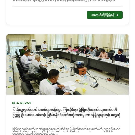
အသေးစိတ်ကြည့်ရန်
22 Jul, 2026
ပြည်သူ့လွှတ်တော် ဘဏ်များနှင့်ငွေကြေးဆိုင်ရာ ဖွံ့ဖြိုးတိုးတက်ရေးကော်မတီ
ဥက္ကဋ္ဌ ဦးမောင်မောင်တင့် မြန်မာနိုင်ငံတော်ဗဟိုဘဏ်မှ တာဝန်ရှိသူများနှင့် တွေ့ဆုံ
ပြည်သူ့လွှတ်တော် ဘဏ်များနှင့်ငွေကြေးဆိုင်ရာ ဖွံ့ဖြိုးတိုးတက်ရေးကော်မတီ ဥက္ကဋ္ဌ ဦးမောင်
မောင်တင့် မြန်မာနိုင်ငံတော်ဗဟိုဘဏ...