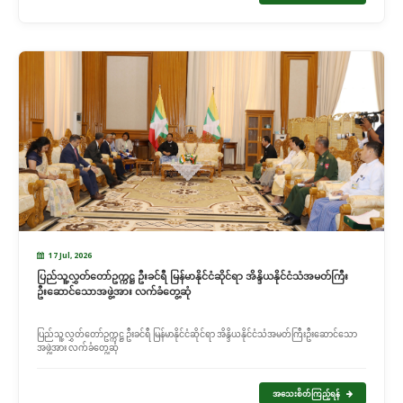
17 Jul, 2026
ပြည်သူ့လွှတ်တော်ဥက္ကဋ္ဌ ဦးခင်ရီ မြန်မာနိုင်ငံဆိုင်ရာ အိန္ဒိယနိုင်ငံသံအမတ်ကြီး
ဦးဆောင်သောအဖွဲ့အား လက်ခံတွေ့ဆုံ
ပြည်သူ့လွှတ်တော်ဥက္ကဋ္ဌ ဦးခင်ရီ မြန်မာနိုင်ငံဆိုင်ရာ အိန္ဒိယနိုင်ငံသံအမတ်ကြီးဦးဆောင်သော
အဖွဲ့အား လက်ခံတွေ့ဆုံ
အသေးစိတ်ကြည့်ရန်