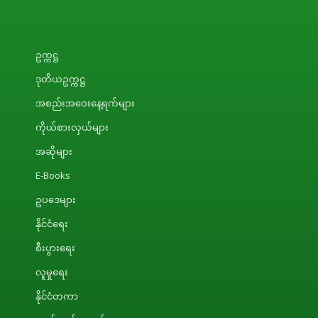
ဥက္ကဋ္ဌ
ဒုတိယဥက္ကဋ္ဌ
အစည်းအဝေးနေ့ရက်များ
ကိုယ်စားလှယ်များ
အဆိုများ
E-Books
ဥပဒေများ
နိုင်ငံရေး
စီးပွားရေး
လူမှုရေး
နိုင်ငံတကာ