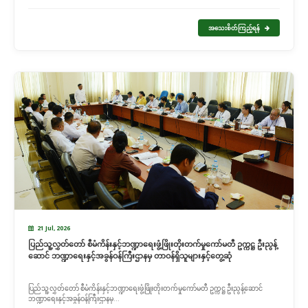
အသေးစိတ်ကြည့်ရန်
21 Jul, 2026
ပြည်သူ့လွှတ်တော် စီမံကိန်းနှင့်ဘဏ္ဍာရေးဖွံ့ဖြိုးတိုးတက်မှုကော်မတီ ဥက္ကဋ္ဌ ဦးညွန့်
ဆောင် ဘဏ္ဍာရေးနှင့်အခွန်ဝန်ကြီးဌာနမှ တာဝန်ရှိသူများနှင့်တွေ့ဆုံ
ပြည်သူ့လွှတ်တော် စီမံကိန်းနှင့်ဘဏ္ဍာရေးဖွံ့ဖြိုးတိုးတက်မှုကော်မတီ ဥက္ကဋ္ဌ ဦးညွန့်ဆောင်
ဘဏ္ဍာရေးနှင့်အခွန်ဝန်ကြီးဌာနမှ...