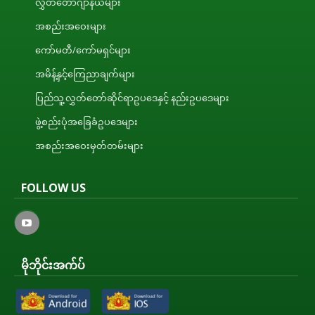
လွှတ်တော်ဂျာနယ်များ
အစည်းအဝေးများ
ကော်မတီ/ကော်မရှင်များ
အမိန့်နှင့်ကြေညာချက်များ
ပြည်သူ့လွှတ်တော်ဆိုင်ရာဥပဒေနှင့် နည်းဥပဒေများ
ဖွဲ့စည်းပုံအခြေခံဥပဒေများ
အစည်းအဝေးမှတ်တမ်းများ
FOLLOW US
မိုဘိုင်းအက်ပ်