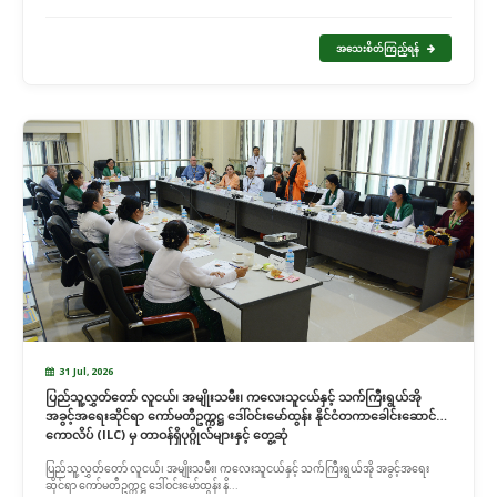
အသေးစိတ်ကြည့်ရန်
31 Jul, 2026
ပြည်သူ့လွှတ်တော် လူငယ်၊ အမျိုးသမီး၊ ကလေးသူငယ်နှင့် သက်ကြီးရွယ်အို
အခွင့်အရေးဆိုင်ရာ ကော်မတီဥက္ကဋ္ဌ ဒေါ်ဝင်းမော်ထွန်း နိုင်ငံတကာခေါင်းဆောင်မှု
ကောလိပ် (ILC) မှ တာဝန်ရှိပုဂ္ဂိုလ်များနှင့် တွေ့ဆုံ
ပြည်သူ့လွှတ်တော် လူငယ်၊ အမျိုးသမီး၊ ကလေးသူငယ်နှင့် သက်ကြီးရွယ်အို အခွင့်အရေး
ဆိုင်ရာ ကော်မတီဥက္ကဋ္ဌ ဒေါ်ဝင်းမော်ထွန်း နိ...