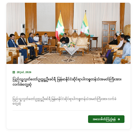
28 Jul, 2026
ပြည်သူ့လွှတ်တော်ဥက္ကဋ္ဌဦးခင်ရီ မြန်မာနိုင်ငံဆိုင်ရာပါကစ္စတန်သံအမတ်ကြီးအား
လက်ခံတွေ့ဆုံ
ပြည်သူ့လွှတ်တော်ဥက္ကဋ္ဌဦးခင်ရီ မြန်မာနိုင်ငံဆိုင်ရာပါကစ္စတန်သံအမတ်ကြီးအား လက်ခံ
တွေ့ဆုံ
အသေးစိတ်ကြည့်ရန်