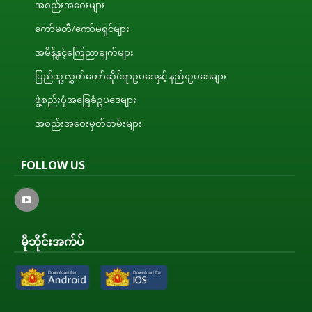
အစည်းအဝေးများ
ကော်မတီ/ကော်မရှင်များ
အမိန့်နှင့်ကြေညာချက်များ
ပြည်သူ့လွှတ်တော်ဆိုင်ရာဥပဒေနှင့် နည်းဥပဒေများ
ဖွဲ့စည်းပုံအခြေခံဥပဒေများ
အစည်းအဝေးမှတ်တမ်းများ
FOLLOW US
မိုဘိုင်းအက်ပ်