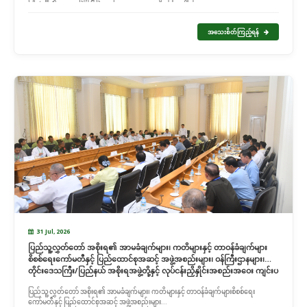
အသေးစိတ်ကြည့်ရန်
31 Jul, 2026
ပြည်သူ့လွှတ်တော် အစိုးရ၏ အာမခံချက်များ၊ ကတိများနှင့် တာဝန်ခံချက်များ
စိစစ်ရေးကော်မတီနှင့် ပြည်ထောင်စုအဆင့် အဖွဲ့အစည်းများ၊ ဝန်ကြီးဌာနများ၊
တိုင်းဒေသကြီး/ပြည်နယ် အစိုးရအဖွဲ့တို့နှင့် လုပ်ငန်းညှိနှိုင်းအစည်းအဝေး ကျင်းပ
ပြည်သူ့လွှတ်တော် အစိုးရ၏ အာမခံချက်များ၊ ကတိများနှင့် တာဝန်ခံချက်များစိစစ်ရေး
ကော်မတီနှင့် ပြည်ထောင်စုအဆင့် အဖွဲ့အစည်းများ...