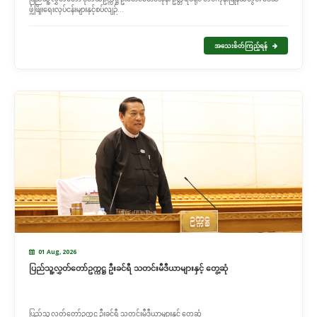
ဖွံ့ဖြိုးရေးလုပ်ငန်းများနှင့်စပ်လျဉ်...
အသေးစိတ်ကြည့်ရန်
01 Aug, 2026
ပြည်သူ့လွှတ်တော်ဥက္ကဋ္ဌ ဦးခင်ရီ သတင်းမီဒီယာများနှင့် တွေ့ဆုံ
ပြည်သူ့လွှတ်တော်ဥက္ကဋ္ဌ ဦးခင်ရီ သတင်းမီဒီယာများနှင့် တွေ့ဆုံ