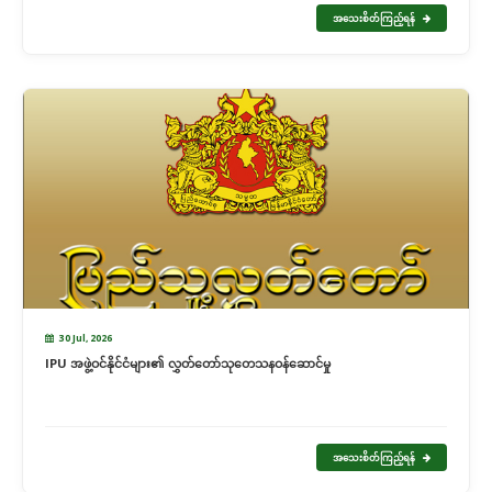
အသေးစိတ်ကြည့်ရန်
30 Jul, 2026
IPU အဖွဲ့ဝင်နိုင်ငံများ၏ လွှတ်တော်သုတေသနဝန်ဆောင်မှု
အသေးစိတ်ကြည့်ရန်