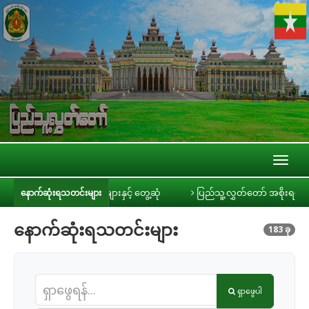
Toggl
naviga
နှင့် တွေ့ဆုံ
ပြည်သူ့လွှတ်တော် အစိုးရ၏ အာမခံချက်များ၊ ကတိများနှင့် တာ
နောက်ဆုံးရသတင်းများ
နောက်ဆုံးရသတင်းများ
183 ခု
ရှာဖွေပါ