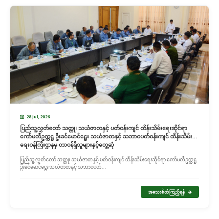
28 Jul, 2026
ပြည်သူ့လွှတ်တော် သတ္တု၊ သယံဇာတနှင့် ပတ်ဝန်းကျင် ထိန်းသိမ်းရေးဆိုင်ရာ
ကော်မတီဥက္ကဋ္ဌ ဦးခင်မောင်ဋ္ဌေး သယံဇာတနှင့် သဘာဝပတ်ဝန်းကျင် ထိန်းသိမ်း
ရေးဝန်ကြီးဌာနမှ တာဝန်ရှိသူများနှင့်တွေ့ဆုံ
ပြည်သူ့လွှတ်တော် သတ္တု၊ သယံဇာတနှင့် ပတ်ဝန်းကျင် ထိန်းသိမ်းရေးဆိုင်ရာ ကော်မတီဥက္ကဋ္ဌ
ဦးခင်မောင်ဋ္ဌေး သယံဇာတနှင့် သဘာဝပတ်...
အသေးစိတ်ကြည့်ရန်