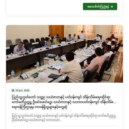
အသေးစိတ်ကြည့်ရန်
30 Jul, 2026
ပြည်သူ့လွှတ်တော် သတ္တု၊ သယံဇာတနှင့် ပတ်ဝန်းကျင် ထိန်းသိမ်းရေးဆိုင်ရာ
ကော်မတီဥက္ကဋ္ဌ ဦးခင်မောင်ဋ္ဌေး သယံဇာတနှင့် သဘာဝပတ်ဝန်းကျင် ထိန်းသိမ်း
ရေးဝန်ကြီးဌာနမှ တာဝန်ရှိသူများနှင့်တွေ့ဆုံ
ပြည်သူ့လွှတ်တော် သတ္တု၊ သယံဇာတနှင့် ပတ်ဝန်းကျင် ထိန်းသိမ်းရေးဆိုင်ရာ ကော်မတီဥက္ကဋ္ဌ
ဦးခင်မောင်ဋ္ဌေး သယံဇာတနှင့် သဘာဝပတ...