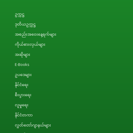
ဥက္ကဋ္ဌ
ဒုတိယဥက္ကဋ္ဌ
အစည်းအဝေးနေ့ရက်များ
ကိုယ်စားလှယ်များ
အဆိုများ
E-Books
ဥပဒေများ
နိုင်ငံရေး
စီးပွားရေး
လူမှုရေး
နိုင်ငံတကာ
လွှတ်တော်ဂျာနယ်များ