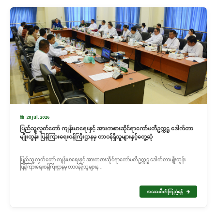
28 Jul, 2026
ပြည်သူ့လွှတ်တော် ကျန်းမာရေးနှင့် အားကစားဆိုင်ရာကော်မတီဥက္ကဋ္ဌ ဒေါက်တာ
မျိုးထွန်း ပြန်ကြားရေးဝန်ကြီးဌာနမှ တာဝန်ရှိသူများနှင့်တွေ့ဆုံ
ပြည်သူ့လွှတ်တော် ကျန်းမာရေးနှင့် အားကစားဆိုင်ရာကော်မတီဥက္ကဋ္ဌ ဒေါက်တာမျိုးထွန်း
ပြန်ကြားရေးဝန်ကြီးဌာနမှ တာဝန်ရှိသူများန...
အသေးစိတ်ကြည့်ရန်