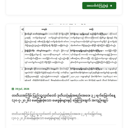
အသေးစိတ်ကြည့်ရန်
30 Jul, 2026
တတိယအကြိမ် ပြည်သူ့လွှတ်တော် ဒုတိယပုံမှန်အစည်းအဝေး ၃၂ ရက်မြောက်နေ့
(၃၀-၇-၂၀၂၆) မေးမြန်းခဲ့သော မေးခွန်းများနှင့် ဖြေကြားချက် အကျဉ်းချုပ်
တတိယအကြိမ် ပြည်သူ့လွှတ်တော် ဒုတိယပုံမှန်အစည်းအဝေး ၃၂ ရက်မြောက်နေ့
(၃၀-၇-၂၀၂၆)မေးမြန်းခဲ့သော မေးခွန်းများနှင့် ဖြေကြားချက...