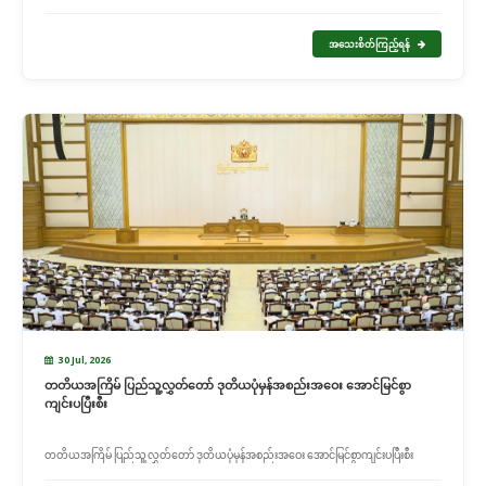
အသေးစိတ်ကြည့်ရန်
30 Jul, 2026
တတိယအကြိမ် ပြည်သူ့လွှတ်တော် ဒုတိယပုံမှန်အစည်းအဝေး အောင်မြင်စွာ
ကျင်းပပြီးစီး
တတိယအကြိမ် ပြည်သူ့လွှတ်တော် ဒုတိယပုံမှန်အစည်းအဝေး အောင်မြင်စွာကျင်းပပြီးစီး