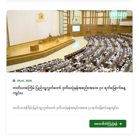
28 Jul, 2026
တတိယအကြိမ် ပြည်သူ့လွှတ်တော် ဒုတိယပုံမှန်အစည်းအဝေး ၃၁ ရက်မြောက်နေ့
ကျင်းပ
တတိယအကြိမ် ပြည်သူ့လွှတ်တော် ဒုတိယပုံမှန်အစည်းအဝေး ၃၁ ရက်မြောက်နေ့ကျင်းပ
အသေးစိတ်ကြည့်ရန်