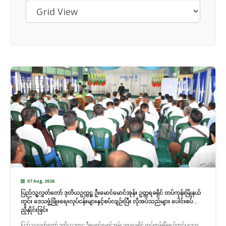
07 Aug, 2026
ပြည်သူ့လွှတ်တော် ဒုတိယဥက္ကဋ္ဌ ဦးမောင်မောင်အုန်း ဥတ္တရခရိုင် တပ်ကုန်းမြိုနယ်
တွင်း ဒေသဖွံ့ဖြိုးရေးလုပ်ငန်းများနှင့်စပ်လျဉ်းပြီး လိုအပ်သည်များ ပေါင်းစပ်
ညှိနှိုင်းခြင်း
ပြည်သူ့လွှတ်တော် ဒုတိယဥက္ကဋ္ဌ ဦးမောင်မောင်အုန်း ဥတ္တရခရိုင် တပ်ကုန်းမြိုနယ်တွင်း ဒေသ