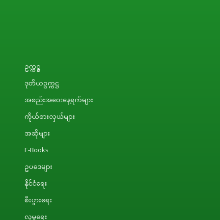
ဥက္ကဋ္ဌ
ဒုတိယဥက္ကဋ္ဌ
အစည်းအဝေးနေ့ရက်များ
ကိုယ်စားလှယ်များ
အဆိုများ
E-Books
ဥပဒေများ
နိုင်ငံရေး
စီးပွားရေး
လူမှုရေး