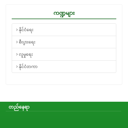
ကဏ္ဍများ
နိုင်ငံရေး
စီးပွားရေး
လူမှုရေး
နိုင်ငံတကာ
တည်နေရာ