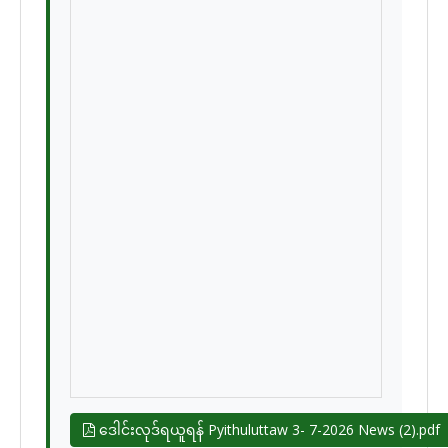
ဒေါင်းလုဒ်ရယူရန် Pyithuluttaw 3- 7-2026 News (2).pdf