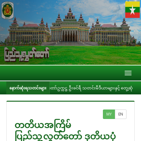
Toggl
naviga
ပြည်သူ့လွှတ်တော်ဥက္ကဋ္ဌ ဦးခင်ရီ သတင်းမီဒီယာများနှင့် တွေ့ဆုံ
ပြည်သ
နောက်ဆုံးရသတင်းများ
MY
EN
တတိယအကြိမ်
ပြည်သူ့လွှတ်တော် ဒုတိယပုံ