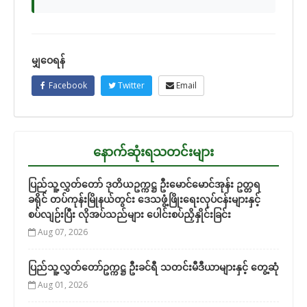
မျှဝေရန်
Facebook
Twitter
Email
နောက်ဆုံးရသတင်းများ
ပြည်သူ့လွှတ်တော် ဒုတိယဥက္ကဋ္ဌ ဦးမောင်မောင်အုန်း ဥတ္တရ
ခရိုင် တပ်ကုန်းမြိုနယ်တွင်း ဒေသဖွံ့ဖြိုးရေးလုပ်ငန်းများနှင့်
စပ်လျဉ်းပြီး လိုအပ်သည်များ ပေါင်းစပ်ညှိနှိုင်းခြင်း
Aug 07, 2026
ပြည်သူ့လွှတ်တော်ဥက္ကဋ္ဌ ဦးခင်ရီ သတင်းမီဒီယာများနှင့် တွေ့ဆုံ
Aug 01, 2026