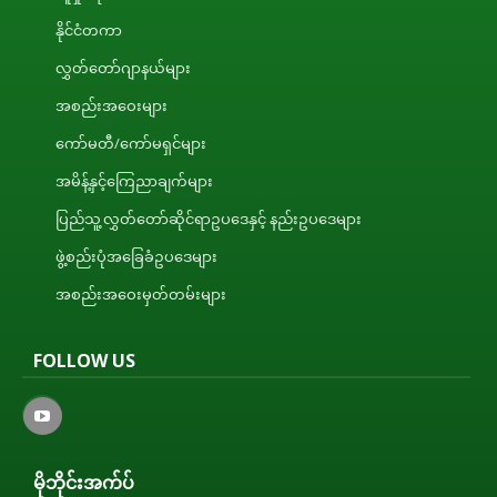
နိုင်ငံတကာ
လွှတ်တော်ဂျာနယ်များ
အစည်းအဝေးများ
ကော်မတီ/ကော်မရှင်များ
အမိန့်နှင့်ကြေညာချက်များ
ပြည်သူ့လွှတ်တော်ဆိုင်ရာဥပဒေနှင့် နည်းဥပဒေများ
ဖွဲ့စည်းပုံအခြေခံဥပဒေများ
အစည်းအဝေးမှတ်တမ်းများ
FOLLOW US
မိုဘိုင်းအက်ပ်