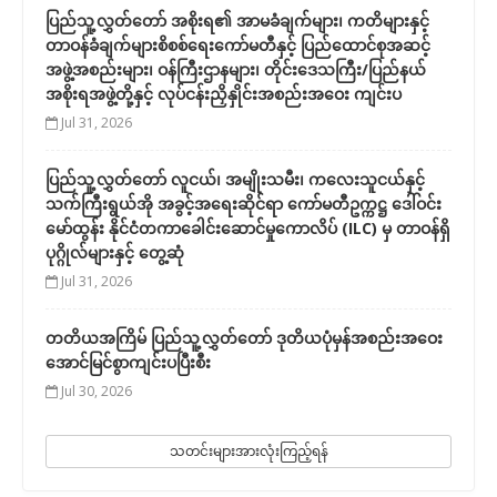
ပြည်သူ့လွှတ်တော် အစိုးရ၏ အာမခံချက်များ၊ ကတိများနှင့်
တာဝန်ခံချက်များစိစစ်ရေးကော်မတီနှင့် ပြည်ထောင်စုအဆင့်
အဖွဲ့အစည်းများ၊ ဝန်ကြီးဌာနများ၊ တိုင်းဒေသကြီး/ပြည်နယ်
အစိုးရအဖွဲ့တို့နှင့် လုပ်ငန်းညှိနှိုင်းအစည်းအဝေး ကျင်းပ
Jul 31, 2026
ပြည်သူ့လွှတ်တော် လူငယ်၊ အမျိုးသမီး၊ ကလေးသူငယ်နှင့်
သက်ကြီးရွယ်အို အခွင့်အရေးဆိုင်ရာ ကော်မတီဥက္ကဋ္ဌ ဒေါ်ဝင်း
မော်ထွန်း နိုင်ငံတကာခေါင်းဆောင်မှုကောလိပ် (ILC) မှ တာဝန်ရှိ
ပုဂ္ဂိုလ်များနှင့် တွေ့ဆုံ
Jul 31, 2026
တတိယအကြိမ် ပြည်သူ့လွှတ်တော် ဒုတိယပုံမှန်အစည်းအဝေး
အောင်မြင်စွာကျင်းပပြီးစီး
Jul 30, 2026
သတင်းများအားလုံးကြည့်ရန်