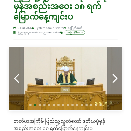
မှန်အစည်းအဝေး ၁၈ ရက်
မြောက်နေ့ကျင်းပ
03 Jul, 2026
System Administrator
နေပြည်တော်
ပြည်သူ့လွှတ်တော် အစည်းအဝေးခန်းမ
အခြား(News)
တတိယအကြိမ် ပြည်သူ့လွှတ်တော် ဒုတိယပုံမှန်
အစည်းအဝေး ၁၈ ရက်မြောက်နေ့ကျင်းပ