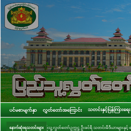
သတင်းနှင့်ပြန်ကြားရေး
ပင်မစာမျက်နှာ
လွှတ်တော်အကြောင်း
့လွှတ်တော်ဥက္ကဋ္ဌ ဦးခင်ရီ သတင်းမီဒီယာများနှင့် တွေ့ဆုံ
ပြည်သူ့လွှတ်တော
နောက်ဆုံးရသတင်းများ