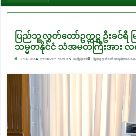
ပြည်သူ့လွှတ်တော်ဥက္ကဋ္ဌ ဦးခင်ရီ မ
သမ္မတနိုင်ငံ သံအမတ်ကြီးအား လက
19 May, 2026
System Administrator
နေပြည်တော်
ပြည်သူ့လွှတ်တော် အစည်းအဝေးခန်း