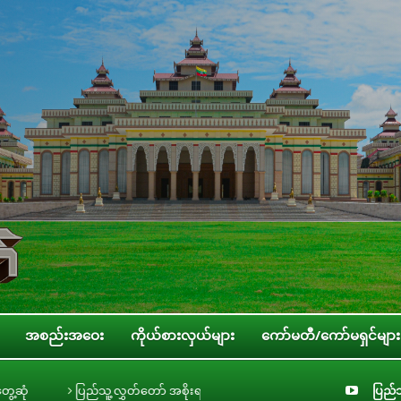
အစည်းအဝေး
ကိုယ်စားလှယ်များ
ကော်မတီ/ကော်မရှင်များ
် အစိုးရ၏ အာမခံချက်များ၊ ကတိများနှင့် တာဝန်ခံချက်များစိစစ်ရေးကော်မတီနှင့် ပြ
ပြည်သ