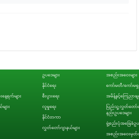
ဥပဒေများ
အစည်းအဝေးများ
နိုင်ငံရေး
ကော်မတီ/ကော်မရှင
နေ့ရက်များ
စီးပွားရေး
အမိန့်နှင့်ကြေညာခ
်များ
လူမှုရေး
ပြည်သူ့လွှတ်တော်ဆ
နည်းဥပဒေများ
နိုင်ငံတကာ
ဖွဲ့စည်းပုံအခြေခံဥ
လွှတ်တော်ဂျာနယ်များ
အစည်းအဝေးမှတ်တ