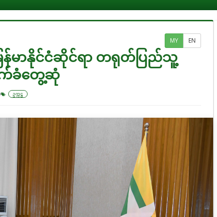
MY
EN
ြန်မာနိုင်ငံဆိုင်ရာ တရုတ်ပြည်သူ့
်ခံတွေ့ဆုံ
မ
ဥက္ကဋ္ဌ