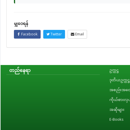
မျှဝေရန်
Facebook
Twitter
Email
တည်နေရာ
ဥက္ကဋ္ဌ
ဒုတိယဥက္ကဋ္ဌ
အစည်းအဝေး
ကိုယ်စားလှယ
အဆိုများ
E-Books