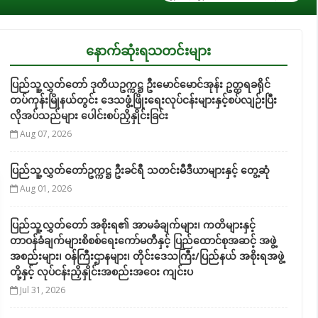
နောက်ဆုံးရသတင်းများ
ပြည်သူ့လွှတ်တော် ဒုတိယဥက္ကဋ္ဌ ဦးမောင်မောင်အုန်း ဥတ္တရခရိုင်
တပ်ကုန်းမြိုနယ်တွင်း ဒေသဖွံ့ဖြိုးရေးလုပ်ငန်းများနှင့်စပ်လျဉ်းပြီး
လိုအပ်သည်များ ပေါင်းစပ်ညှိနှိုင်းခြင်း
Aug 07, 2026
ပြည်သူ့လွှတ်တော်ဥက္ကဋ္ဌ ဦးခင်ရီ သတင်းမီဒီယာများနှင့် တွေ့ဆုံ
Aug 01, 2026
ပြည်သူ့လွှတ်တော် အစိုးရ၏ အာမခံချက်များ၊ ကတိများနှင့်
တာဝန်ခံချက်များစိစစ်ရေးကော်မတီနှင့် ပြည်ထောင်စုအဆင့် အဖွဲ့
အစည်းများ၊ ဝန်ကြီးဌာနများ၊ တိုင်းဒေသကြီး/ပြည်နယ် အစိုးရအဖွဲ့
တို့နှင့် လုပ်ငန်းညှိနှိုင်းအစည်းအဝေး ကျင်းပ
Jul 31, 2026