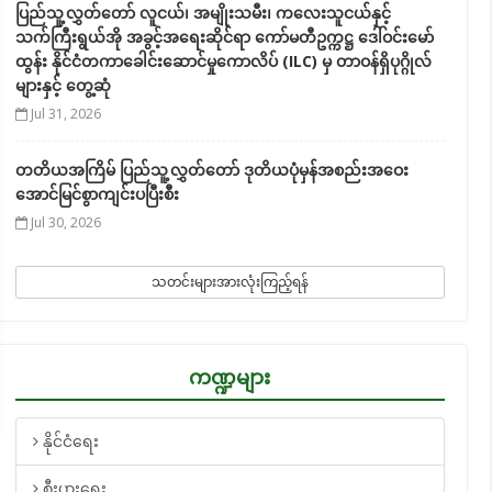
ပြည်သူ့လွှတ်တော် လူငယ်၊ အမျိုးသမီး၊ ကလေးသူငယ်နှင့်
သက်ကြီးရွယ်အို အခွင့်အရေးဆိုင်ရာ ကော်မတီဥက္ကဋ္ဌ ဒေါ်ဝင်းမော်
ထွန်း နိုင်ငံတကာခေါင်းဆောင်မှုကောလိပ် (ILC) မှ တာဝန်ရှိပုဂ္ဂိုလ်
များနှင့် တွေ့ဆုံ
Jul 31, 2026
တတိယအကြိမ် ပြည်သူ့လွှတ်တော် ဒုတိယပုံမှန်အစည်းအဝေး
အောင်မြင်စွာကျင်းပပြီးစီး
Jul 30, 2026
သတင်းများအားလုံးကြည့်ရန်
ကဏ္ဍများ
နိုင်ငံရေး
စီးပွားရေး