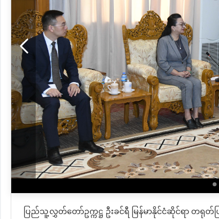
ပြည်သူ့လွှတ်တော်ဥက္ကဋ္ဌ ဦးခင်ရီ မြန်မာနိုင်ငံဆိုင်ရာ တရု