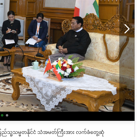
တ်ပြည်သူ့သမ္မတနိုင်ငံ သံအမတ်ကြီးအား လက်ခံတွေ့ဆုံ