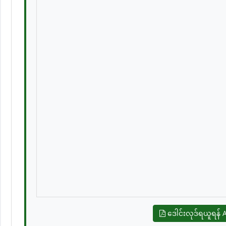
ဒေါင်းလုဒ်ရယူရန် 