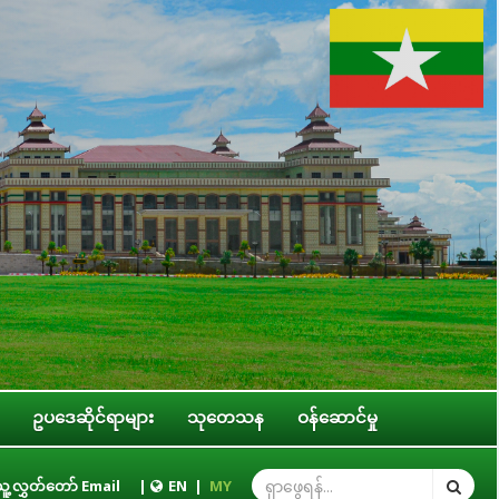
ဥပဒေဆိုင်ရာများ
သုတေသန
ဝန်ဆောင်မှု
ည်ထောင်စုအဆင့် အဖွဲ့အစည်းများ၊ ဝန်ကြီးဌာနများ၊ တိုင်းဒေသကြီး/ပြည်နယ် အစိုးရ
ူ့လွှတ်တော် Email
|
EN
|
MY