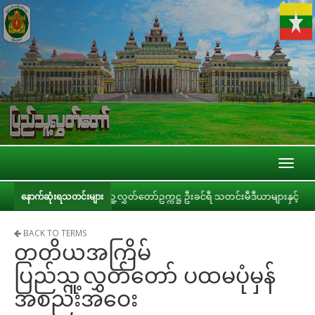
Toggl
naviga
ခြင်း
ပြည်သူ့လွှတ်တော်ဥက္ကဋ္ဌ ဦးခင်ရီ သတင်းမီဒီယာများနှင့် တွေ့ဆုံ
နောက်ဆုံးရသတင်းများ
BACK TO TERMS
တတိယအကြိမ်
ပြည်သူ့လွှတ်တော် ပထမပုံမှန်
အစည်းအဝေး