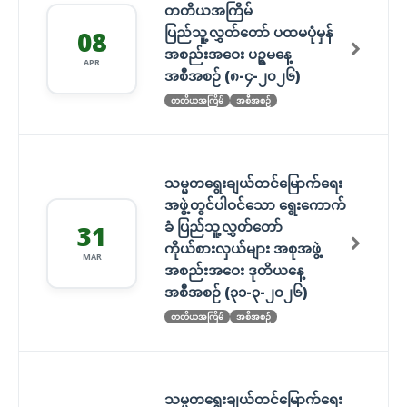
တတိယအကြိမ်
ပြည်သူ့လွှတ်တော် ပထမပုံမှန်
08
အစည်းအဝေး ပဥ္စမနေ့
APR
အစီအစဉ် (၈-၄-၂၀၂၆)
တတိယအကြိမ်
အစီအစဉ်
သမ္မတရွေးချယ်တင်မြောက်ရေး
အဖွဲ့တွင်ပါဝင်သော ရွေးကောက်
ခံ ပြည်သူ့လွှတ်တော်
31
ကိုယ်စားလှယ်များ အစုအဖွဲ့
MAR
အစည်းအဝေး ဒုတိယနေ့
အစီအစဉ် (၃၁-၃-၂၀၂၆)
တတိယအကြိမ်
အစီအစဉ်
သမ္မတရွေးချယ်တင်မြောက်ရေး