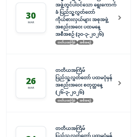
အဖွဲ့တွင်ပါဝင်သော ရွေးကောက်
ခံ ပြည်သူ့လွှတ်တော်
30
ကိုယ်စားလှယ်များ အစုအဖွဲ့
MAR
အစည်းအဝေး ပထမနေ့
အစီအစဉ် (၃၀-၃-၂၀၂၆)
တတိယအကြိမ်
အစီအစဉ်
တတိယအကြိမ်
ပြည်သူ့လွှတ်တော် ပထမပုံမှန်
26
အစည်းအဝေး စတုတ္ထနေ့
MAR
(၂၆-၃-၂၀၂၆)
တတိယအကြိမ်
အစီအစဉ်
တတိယအကြိမ်
ပြည်သူ့လွှတ်တော် ပထမပုံမှန်