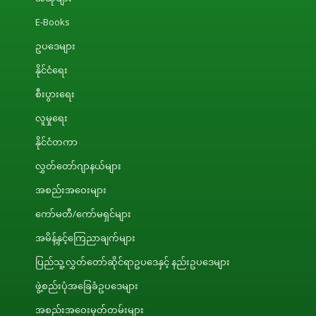
E-Books
ဥပဒေများ
နိုင်ငံရေး
စီးပွားရေး
လူမှုရေး
နိုင်ငံတကာ
လွှတ်တော်ဂျာနယ်များ
အစည်းအဝေးများ
ကော်မတီ/ကော်မရှင်များ
အမိန့်နှင့်ကြေညာချက်များ
ပြည်သူ့လွှတ်တော်ဆိုင်ရာဥပဒေနှင့် နည်းဥပဒေများ
ဖွဲ့စည်းပုံအခြေခံဥပဒေများ
အစည်းအဝေးမှတ်တမ်းများ