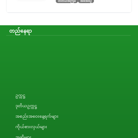
တတိယအကြိမ်
အစီအစဉ်
တည်နေရာ
ဥက္ကဋ္ဌ
ဒုတိယဥက္ကဋ္ဌ
အစည်းအဝေးနေ့ရက်များ
ကိုယ်စားလှယ်များ
အဆိုများ