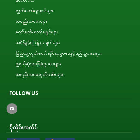
နိုင်ငံတကာ
လွှတ်တော်ဂျာနယ်များ
အစည်းအဝေးများ
ကော်မတီ/ကော်မရှင်များ
အမိန့်နှင့်ကြေညာချက်များ
ပြည်သူ့လွှတ်တော်ဆိုင်ရာဥပဒေနှင့် နည်းဥပဒေများ
ဖွဲ့စည်းပုံအခြေခံဥပဒေများ
အစည်းအဝေးမှတ်တမ်းများ
FOLLOW US
မိုဘိုင်းအက်ပ်