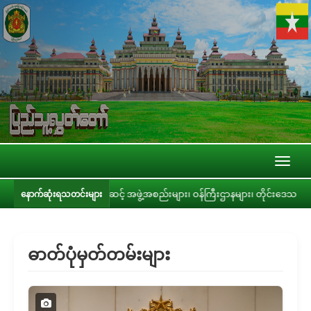
Toggl
naviga
င်စုအဆင့် အဖွဲ့အစည်းများ၊ ဝန်ကြီးဌာနများ၊ တိုင်းဒေသကြီး/ပြည်နယ် အစိုးရအဖွဲ့
နောက်ဆုံးရသတင်းများ
ဓာတ်ပုံမှတ်တမ်းများ