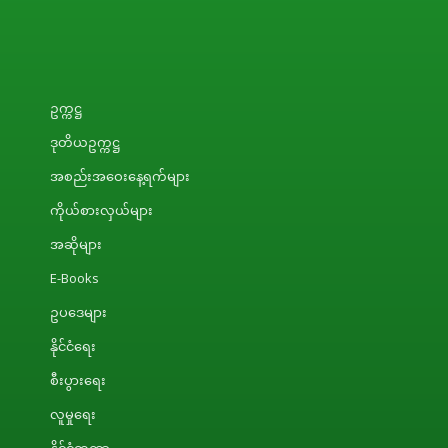
ဥက္ကဋ္ဌ
ဒုတိယဥက္ကဋ္ဌ
အစည်းအဝေးနေ့ရက်များ
ကိုယ်စားလှယ်များ
အဆိုများ
E-Books
ဥပဒေများ
နိုင်ငံရေး
စီးပွားရေး
လူမှုရေး