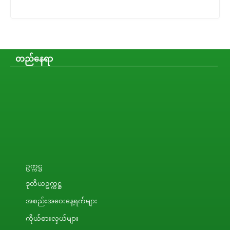
တည်နေရာ
ဥက္ကဋ္ဌ
ဒုတိယဥက္ကဋ္ဌ
အစည်းအဝေးနေ့ရက်များ
ကိုယ်စားလှယ်များ