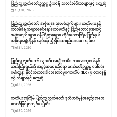
ပြည်သူ့လွှတ်တော်ဥက္ကဋ္ဌ ဦးခင်ရီ သတင်းမီဒီယာများနှင့် တွေ့ဆုံ
Aug 01, 2026
ပြည်သူ့လွှတ်တော် အစိုးရ၏ အာမခံချက်များ၊ ကတိများနှင့်
တာဝန်ခံချက်များစိစစ်ရေးကော်မတီနှင့် ပြည်ထောင်စုအဆင့်
အဖွဲ့အစည်းများ၊ ဝန်ကြီးဌာနများ၊ တိုင်းဒေသကြီး/ပြည်နယ်
အစိုးရအဖွဲ့တို့နှင့် လုပ်ငန်းညှိနှိုင်းအစည်းအဝေး ကျင်းပ
Jul 31, 2026
ပြည်သူ့လွှတ်တော် လူငယ်၊ အမျိုးသမီး၊ ကလေးသူငယ်နှင့်
သက်ကြီးရွယ်အို အခွင့်အရေးဆိုင်ရာ ကော်မတီဥက္ကဋ္ဌ ဒေါ်ဝင်း
မော်ထွန်း နိုင်ငံတကာခေါင်းဆောင်မှုကောလိပ် (ILC) မှ တာဝန်ရှိ
ပုဂ္ဂိုလ်များနှင့် တွေ့ဆုံ
Jul 31, 2026
တတိယအကြိမ် ပြည်သူ့လွှတ်တော် ဒုတိယပုံမှန်အစည်းအဝေး
အောင်မြင်စွာကျင်းပပြီးစီး
Jul 30, 2026