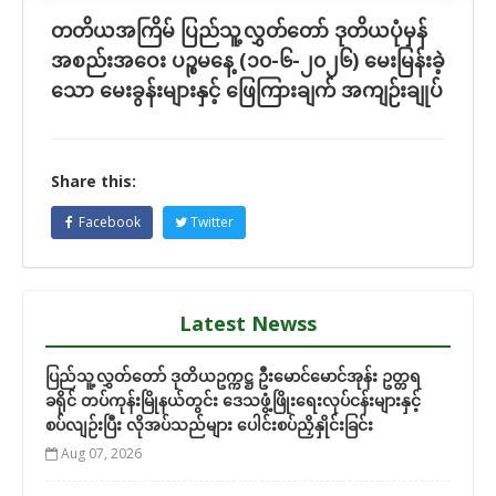
တတိယအကြိမ် ပြည်သူ့လွှတ်တော် ဒုတိယပုံမှန်
အစည်းအဝေး ပဉ္စမနေ့ (၁၀-၆-၂၀၂၆) မေးမြန်းခဲ့
သော မေးခွန်းများနှင့် ဖြေကြားချက် အကျဉ်းချုပ်
Share this:
Facebook
Twitter
Latest Newss
ပြည်သူ့လွှတ်တော် ဒုတိယဥက္ကဋ္ဌ ဦးမောင်မောင်အုန်း ဥတ္တရ
ခရိုင် တပ်ကုန်းမြိုနယ်တွင်း ဒေသဖွံ့ဖြိုးရေးလုပ်ငန်းများနှင့်
စပ်လျဉ်းပြီး လိုအပ်သည်များ ပေါင်းစပ်ညှိနှိုင်းခြင်း
Aug 07, 2026