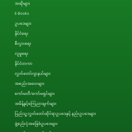
အဆိုများ
E-Books
ဥပဒေများ
နိုင်ငံရေး
စီးပွားရေး
လူမှုရေး
နိုင်ငံတကာ
လွှတ်တော်ဂျာနယ်များ
အစည်းအဝေးများ
ကော်မတီ/ကော်မရှင်များ
အမိန့်နှင့်ကြေညာချက်များ
ပြည်သူ့လွှတ်တော်ဆိုင်ရာဥပဒေနှင့် နည်းဥပဒေများ
ဖွဲ့စည်းပုံအခြေခံဥပဒေများ