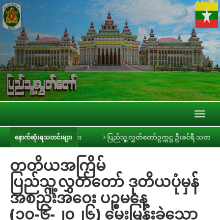
Toggl
naviga
ေါင်းစပ်ညှိနှိုင်းခြင်း
ပြည်သူ့လွှတ်တော်ဥက္ကဋ္ဌ ဦးခင်ရီ သတင်းမီဒီယာများ
နောက်ဆုံးရသတင်းများ
တတိယအကြိမ်
ပြည်သူ့လွှတ်တော် ဒုတိယပုံမှန်
အစည်းအဝေး ပဉ္စမနေ့
(၁၀-၆-၂၀၂၆) မေးမြန်းခဲ့သော