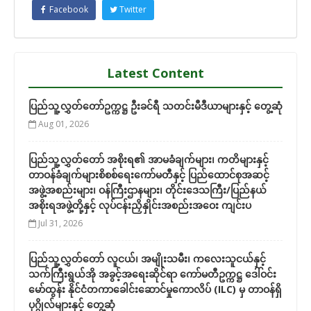
Facebook
Twitter
Latest Content
ပြည်သူ့လွှတ်တော်ဥက္ကဋ္ဌ ဦးခင်ရီ သတင်းမီဒီယာများနှင့် တွေ့ဆုံ
Aug 01, 2026
ပြည်သူ့လွှတ်တော် အစိုးရ၏ အာမခံချက်များ၊ ကတိများနှင့်
တာဝန်ခံချက်များစိစစ်ရေးကော်မတီနှင့် ပြည်ထောင်စုအဆင့်
အဖွဲ့အစည်းများ၊ ဝန်ကြီးဌာနများ၊ တိုင်းဒေသကြီး/ပြည်နယ်
အစိုးရအဖွဲ့တို့နှင့် လုပ်ငန်းညှိနှိုင်းအစည်းအဝေး ကျင်းပ
Jul 31, 2026
ပြည်သူ့လွှတ်တော် လူငယ်၊ အမျိုးသမီး၊ ကလေးသူငယ်နှင့်
သက်ကြီးရွယ်အို အခွင့်အရေးဆိုင်ရာ ကော်မတီဥက္ကဋ္ဌ ဒေါ်ဝင်း
မော်ထွန်း နိုင်ငံတကာခေါင်းဆောင်မှုကောလိပ် (ILC) မှ တာဝန်ရှိ
ပုဂ္ဂိုလ်များနှင့် တွေ့ဆုံ