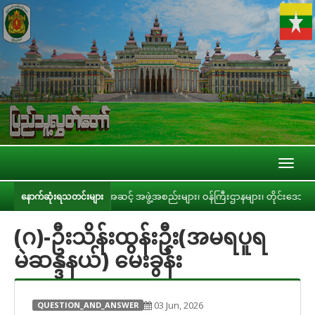
Toggl
naviga
င့် ပြည်ထောင်စုအဆင့် အဖွဲ့အစည်းများ၊ ဝန်ကြီးဌာနများ၊ တိုင်းဒေသကြီး/ပြည်နယ် အ
နောက်ဆုံးရသတင်းများ
(ဂ)-ဦးသိန်းထွန်းဦး(အမရပူရ
မဲဆန္ဒနယ်) မေးခွန်း
03 Jun, 2026
QUESTION_AND_ANSWER