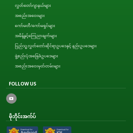
လွှတ်တော်ဂျာနယ်များ
အစည်းအဝေးများ
ကော်မတီ/ကော်မရှင်များ
အမိန့်နှင့်ကြေညာချက်များ
ပြည်သူ့လွှတ်တော်ဆိုင်ရာဥပဒေနှင့် နည်းဥပဒေများ
ဖွဲ့စည်းပုံအခြေခံဥပဒေများ
အစည်းအဝေးမှတ်တမ်းများ
FOLLOW US
မိုဘိုင်းအက်ပ်