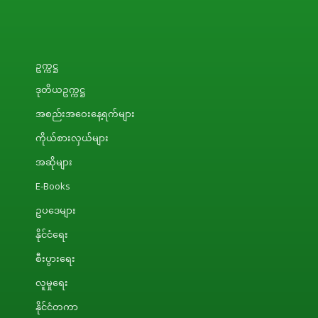
ဥက္ကဋ္ဌ
ဒုတိယဥက္ကဋ္ဌ
အစည်းအဝေးနေ့ရက်များ
ကိုယ်စားလှယ်များ
အဆိုများ
E-Books
ဥပဒေများ
နိုင်ငံရေး
စီးပွားရေး
လူမှုရေး
နိုင်ငံတကာ