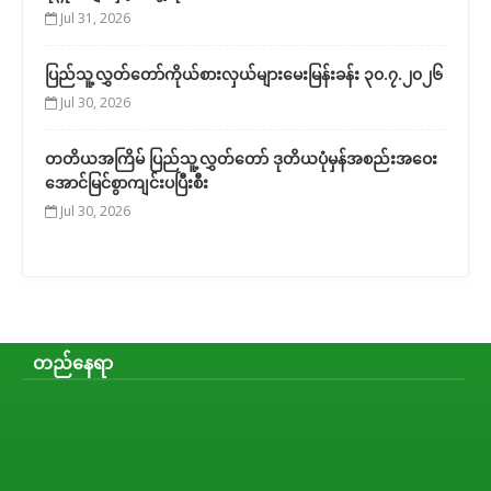
Jul 31, 2026
ပြည်သူ့လွှတ်တော်ကိုယ်စားလှယ်များမေးမြန်းခန်း ၃၀.၇.၂၀၂၆
Jul 30, 2026
တတိယအကြိမ် ပြည်သူ့လွှတ်တော် ဒုတိယပုံမှန်အစည်းအဝေး
အောင်မြင်စွာကျင်းပပြီးစီး
Jul 30, 2026
တည်နေရာ