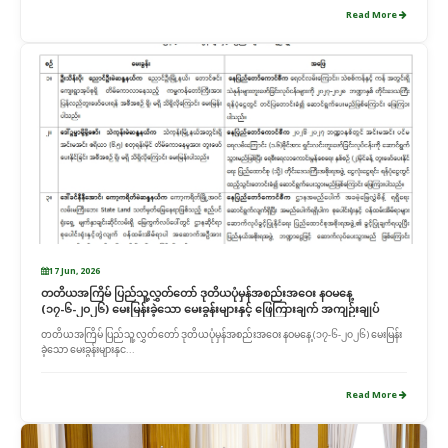
Read More
17 Jun, 2026
တတိယအကြိမ် ပြည်သူ့လွှတ်တော် ဒုတိယပုံမှန်အစည်းအဝေး နဝမနေ့
(၁၇-၆-၂၀၂၆) မေးမြန်းခဲ့သော မေးခွန်းများနှင့် ဖြေကြားချက် အကျဉ်းချုပ်
တတိယအကြိမ် ပြည်သူ့လွှတ်တော် ဒုတိယပုံမှန်အစည်းအဝေး နဝမနေ့ (၁၇-၆-၂၀၂၆) မေးမြန်း
ခဲ့သော မေးခွန်းများနှင...
Read More