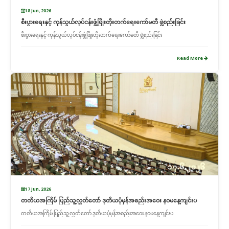
18 Jun, 2026
စီးပွားရေးနှင့် ကုန်သွယ်လုပ်ငန်းဖွံ့ဖြိုးတိုးတက်ရေးကော်မတီ ဖွဲ့စည်းခြင်း
စီးပွားရေးနှင့် ကုန်သွယ်လုပ်ငန်းဖွံ့ဖြိုးတိုးတက်ရေးကော်မတီ ဖွဲ့စည်းခြင်း
Read More
17 Jun, 2026
တတိယအကြိမ် ပြည်သူ့လွှတ်တော် ဒုတိယပုံမှန်အစည်းအဝေး နဝမနေ့ကျင်းပ
တတိယအကြိမ် ပြည်သူ့လွှတ်တော် ဒုတိယပုံမှန်အစည်းအဝေး နဝမနေ့ကျင်းပ