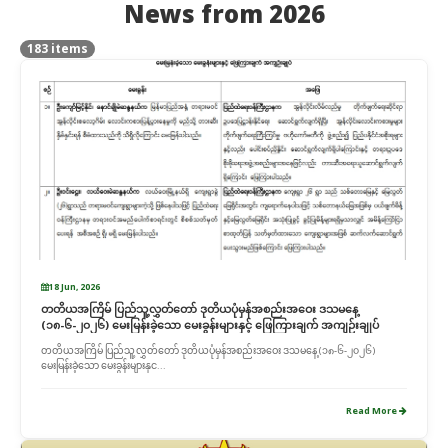
News from 2026
183 items
18 Jun, 2026
တတိယအကြိမ် ပြည်သူ့လွှတ်တော် ဒုတိယပုံမှန်အစည်းအဝေး ဒသမနေ့
(၁၈-၆-၂၀၂၆) မေးမြန်းခဲ့သော မေးခွန်းများနှင့် ဖြေကြားချက် အကျဉ်းချုပ်
တတိယအကြိမ် ပြည်သူ့လွှတ်တော် ဒုတိယပုံမှန်အစည်းအဝေး ဒသမနေ့ (၁၈-၆-၂၀၂၆)
မေးမြန်းခဲ့သော မေးခွန်းများနှင...
Read More