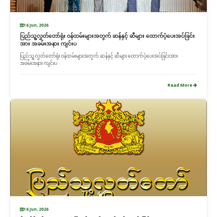
16 Jun, 2026
ပြည်သူ့လွှတ်တော်ရုံး ဝန်ထမ်းများအတွက် ဆန်နှင့် ဆီများ ထောက်ပံ့ပေးအပ်ခြင်း
အား အခမ်းအနား ကျင်းပ
ပြည်သူ့လွှတ်တော်ရုံး ဝန်ထမ်းများအတွက် ဆန်နှင့် ဆီများ ထောက်ပံ့ပေးအပ်ခြင်းအား
အခမ်းအနား ကျင်းပ
Read More
16 Jun, 2026