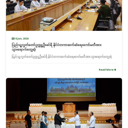
16 Jun, 2026
ပြည်သူ့လွှတ်တော်ဥက္ကဋ္ဌဦးခင်ရီ နိုင်ငံတကာဆက်ဆံရေးကော်မတီအား
သွားရောက်တွေ့ဆုံ
ပြည်သူ့လွှတ်တော်ဥက္ကဋ္ဌဦးခင်ရီ နိုင်ငံတကာဆက်ဆံရေးကော်မတီအား သွားရောက်တွေ့ဆုံ
Read More