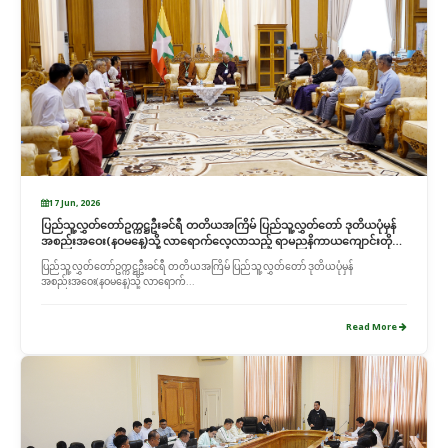
17 Jun, 2026
ပြည်သူ့လွှတ်တော်ဥက္ကဋ္ဌဦးခင်ရီ တတိယအကြိမ် ပြည်သူ့လွှတ်တော် ဒုတိယပုံမှန်
အစည်းအဝေး(နဝမနေ့)သို့ လာရောက်လေ့လာသည့် ရာမညနိကာယကျောင်းတိုက်
ဆရာတော် ဘဒ္ဒန္တဉာဏပါလ အား တွေ့ဆုံ
ပြည်သူ့လွှတ်တော်ဥက္ကဋ္ဌဦးခင်ရီ တတိယအကြိမ် ပြည်သူ့လွှတ်တော် ဒုတိယပုံမှန်
အစည်းအဝေး(နဝမနေ့)သို့ လာရောက်...
Read More