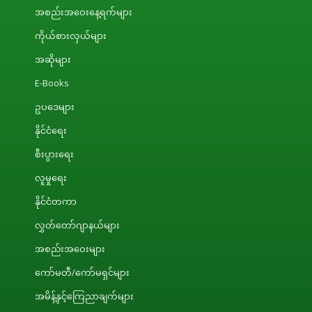
အစည်းအဝေးနေ့ရက်များ
ကိုယ်စားလှယ်များ
အဆိုများ
E-Books
ဥပဒေများ
နိုင်ငံရေး
စီးပွားရေး
လူမှုရေး
နိုင်ငံတကာ
လွှတ်တော်ဂျာနယ်များ
အစည်းအဝေးများ
ကော်မတီ/ကော်မရှင်များ
အမိန့်နှင့်ကြေညာချက်များ