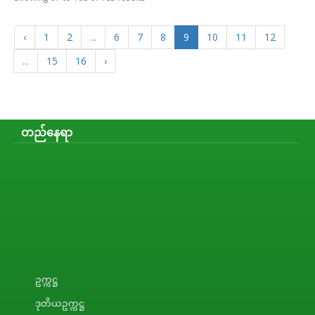
‹
1
2
...
6
7
8
9
10
11
12
...
15
16
›
တည်နေရာ
ဥက္ကဋ္ဌ
ဒုတိယဥက္ကဋ္ဌ