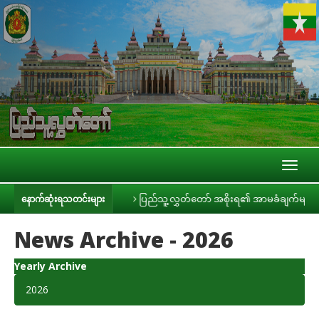
Toggl
naviga
ွေ့ဆုံ
ပြည်သူ့လွှတ်တော် အစိုးရ၏ အာမခံချက်များ၊ ကတိများနှင့် တာဝန်ခံချ
နောက်ဆုံးရသတင်းများ
News Archive - 2026
Yearly Archive
2026