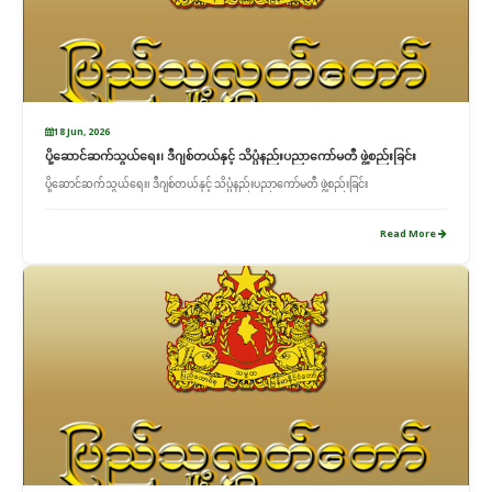
18 Jun, 2026
ပို့ဆောင်ဆက်သွယ်ရေး၊ ဒီဂျစ်တယ်နှင့် သိပ္ပံနည်းပညာကော်မတီ ဖွဲ့စည်းခြင်း
ပို့ဆောင်ဆက်သွယ်ရေး၊ ဒီဂျစ်တယ်နှင့် သိပ္ပံနည်းပညာကော်မတီ ဖွဲ့စည်းခြင်း
Read More