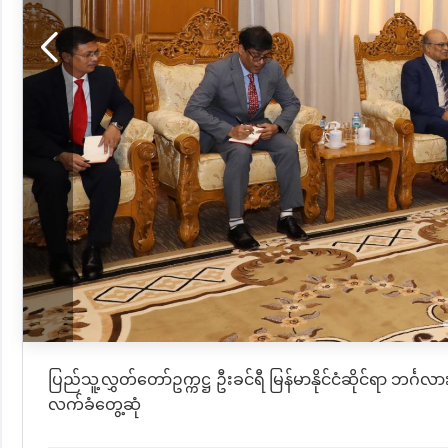
ပြည်သူ့လွှတ်တော်ဥက္ကဋ္ဌ ဦးခင်ရီ မြန်မာနိုင်ငံဆိုင်ရာ ဘင
လက်ခံတွေ့ဆုံ