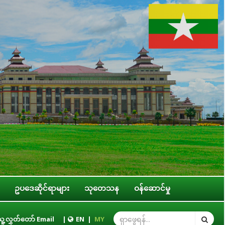
ဥပဒေဆိုင်ရာများ
သုတေသန
ဝန်ဆောင်မှု
်တော် လူငယ်၊ အမျိုးသမီး၊ ကလေးသူငယ်နှင့် သက်ကြီးရွယ်အို အခွင့်အရေးဆိုင်ရာ ကော်မ
ူ့လွှတ်တော် Email
|
EN
|
MY