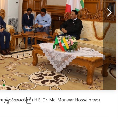
်္ဂလားဒေ့ရှ်သံအမတ်ကြီး H.E. Dr. Md. Monwar Hossain အား