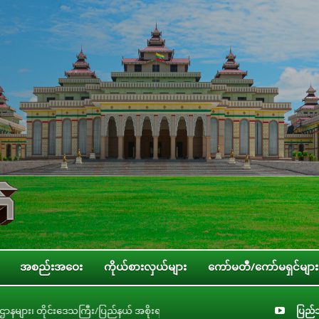
အစည်းအဝေး
ကိုယ်စားလှယ်များ
ကော်မတီ/ကော်မရှင်များ
် အစိုးရအဖွဲ့တို့နှင့် လုပ်ငန်းညှိနှိုင်းအစည်းအဝေး ကျင်းပ
ပြည်သူ့လွှတ
ပြည်သ