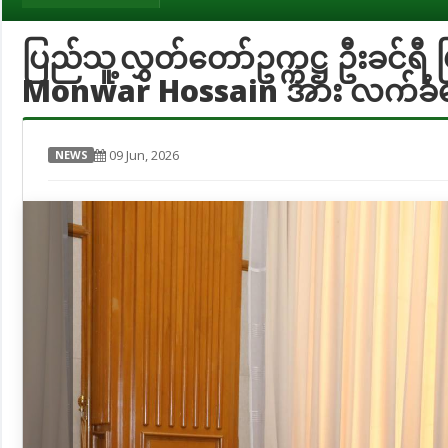
ပြည်သူ့လွှတ်တော်ဥက္ကဋ္ဌ ဦးခင်ရီ 
Monwar Hossain အား လက်ခံတွ
09 Jun, 2026
NEWS