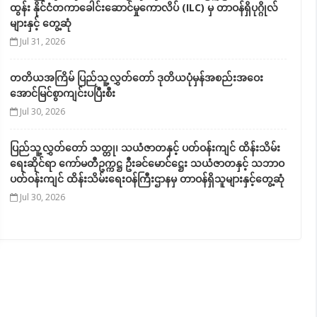
ထွန်း နိုင်ငံတကာခေါင်းဆောင်မှုကောလိပ် (ILC) မှ တာဝန်ရှိပုဂ္ဂိုလ်
များနှင့် တွေ့ဆုံ
Jul 31, 2026
တတိယအကြိမ် ပြည်သူ့လွှတ်တော် ဒုတိယပုံမှန်အစည်းအဝေး
အောင်မြင်စွာကျင်းပပြီးစီး
Jul 30, 2026
ပြည်သူ့လွှတ်တော် သတ္တု၊ သယံဇာတနှင့် ပတ်ဝန်းကျင် ထိန်းသိမ်း
ရေးဆိုင်ရာ ကော်မတီဥက္ကဋ္ဌ ဦးခင်မောင်ဋ္ဌေး သယံဇာတနှင့် သဘာဝ
ပတ်ဝန်းကျင် ထိန်းသိမ်းရေးဝန်ကြီးဌာနမှ တာဝန်ရှိသူများနှင့်တွေ့ဆုံ
Jul 30, 2026