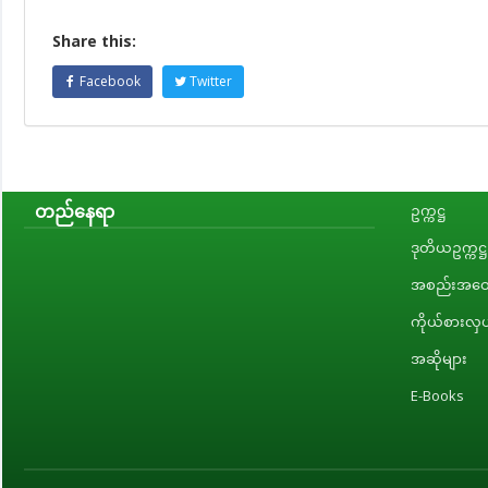
Share this:
Facebook
Twitter
တည်နေရာ
ဥက္ကဋ္ဌ
ဒုတိယဥက္ကဋ္ဌ
အစည်းအဝေး
ကိုယ်စားလှယ
အဆိုများ
E-Books