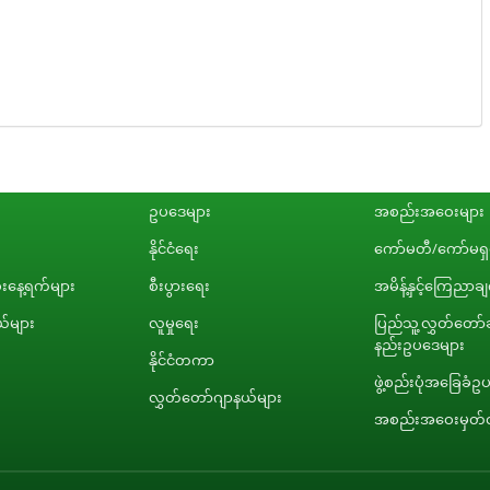
ဥပဒေများ
အစည်းအဝေးများ
နိုင်ငံရေး
ကော်မတီ/ကော်မရှင
နေ့ရက်များ
စီးပွားရေး
အမိန့်နှင့်ကြေညာခ
်များ
လူမှုရေး
ပြည်သူ့လွှတ်တော်ဆ
နည်းဥပဒေများ
နိုင်ငံတကာ
ဖွဲ့စည်းပုံအခြေခံဥ
လွှတ်တော်ဂျာနယ်များ
အစည်းအဝေးမှတ်တ