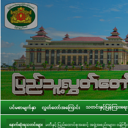
သတင်းနှင့်ပြန်ကြားရေး
ပင်မစာမျက်နှာ
လွှတ်တော်အကြောင်း
နှင့် ပြည်ထောင်စုအဆင့် အဖွဲ့အစည်းများ၊ ဝန်ကြီးဌာနများ၊ တိုင်းဒေသကြီး/ပြည်နယ
နောက်ဆုံးရသတင်းများ