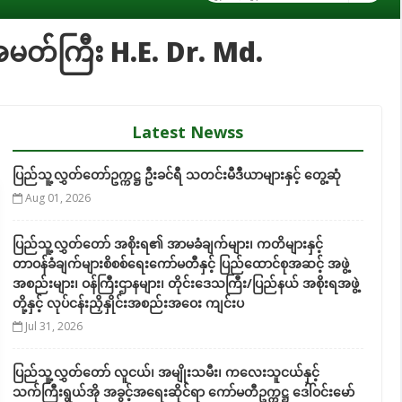
သံအမတ်ကြီး H.E. Dr. Md.
Latest Newss
ပြည်သူ့လွှတ်တော်ဥက္ကဋ္ဌ ဦးခင်ရီ သတင်းမီဒီယာများနှင့် တွေ့ဆုံ
Aug 01, 2026
ပြည်သူ့လွှတ်တော် အစိုးရ၏ အာမခံချက်များ၊ ကတိများနှင့်
တာဝန်ခံချက်များစိစစ်ရေးကော်မတီနှင့် ပြည်ထောင်စုအဆင့် အဖွဲ့
အစည်းများ၊ ဝန်ကြီးဌာနများ၊ တိုင်းဒေသကြီး/ပြည်နယ် အစိုးရအဖွဲ့
တို့နှင့် လုပ်ငန်းညှိနှိုင်းအစည်းအဝေး ကျင်းပ
Jul 31, 2026
ပြည်သူ့လွှတ်တော် လူငယ်၊ အမျိုးသမီး၊ ကလေးသူငယ်နှင့်
သက်ကြီးရွယ်အို အခွင့်အရေးဆိုင်ရာ ကော်မတီဥက္ကဋ္ဌ ဒေါ်ဝင်းမော်