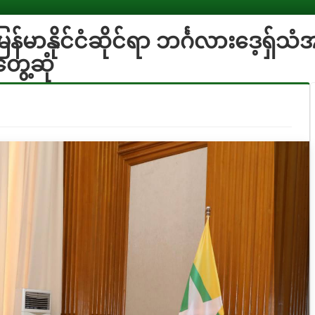
မြန်မာနိုင်ငံဆိုင်ရာ ဘင်္ဂလားဒေ့ရှ်
ေ့ဆုံ